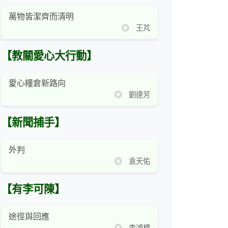
萬物皆潔齊而清明
◎ 王芃
【教關愛心大行動】
愛心糧倉新路向
◎ 劉達芳
【新聞捕手】
外判
◎ 袁天佑
【有李可陳】
途徑與回應