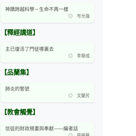
神蹟跨越科學－生命不再一樣
◎ 岑允強
【釋經講道】
主已復活了門徒哪裏去
◎ 李華成
【品蘭集】
肺炎的警號
◎ 文蘭芳
【教會觸覺】
信徒的財政規畫與奉獻——編者話
◎ 張振華