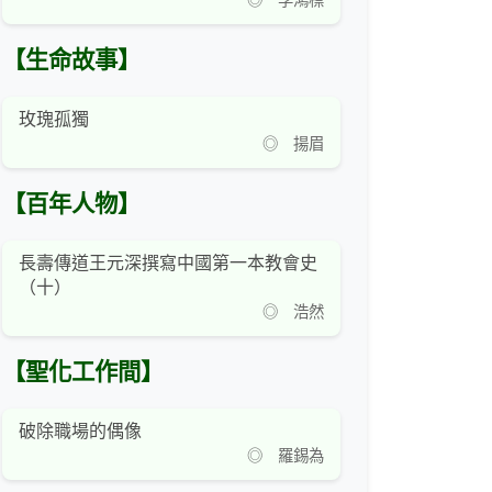
◎ 李鴻標
【生命故事】
玫瑰孤獨
◎ 揚眉
【百年人物】
長壽傳道王元深撰寫中國第一本教會史
（十）
◎ 浩然
【聖化工作間】
破除職場的偶像
◎ 羅錫為