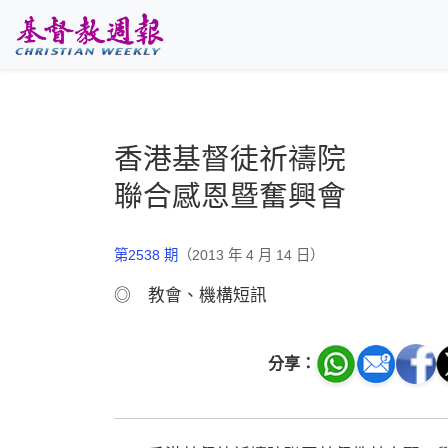
跳至主要內容
香港基督徒祈禱院
聯合感恩暨奮興會
第2538 期
（2013 年 4 月 14 日）
◎ 教會、機構短訊
分享：