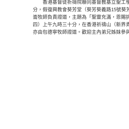
香港基督徒祈禱院聯同基督教基立聖工學
分，假復興教會葵芳堂（葵芳葵義路15號葵
崙牧師負責證道，主題為「聖靈充滿，恩賜
四）上午九時三十分，在香港祈禱山（新界
亦由包德寧牧師證道。歡迎主內弟兄姊妹參與，查詢可