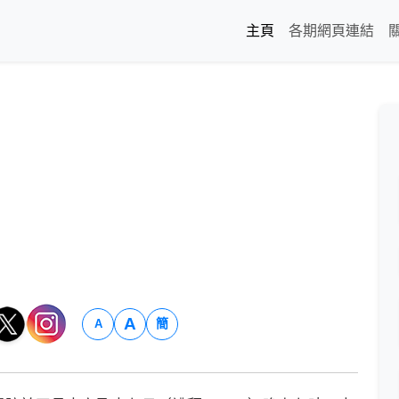
主頁
各期網頁連結
A
簡
A