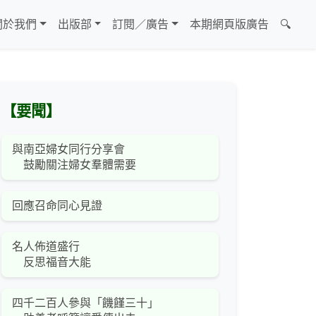
關於我們
出版部
訂閱／廣告
本期網頁版廣告
🔍
【要聞】
與南亞婦女同行分享會
鼓勵關注婦女羣體需要
回應召命同心見證
名人佈道盛行
反思福音大能
四千二百人參與「饑饉三十」