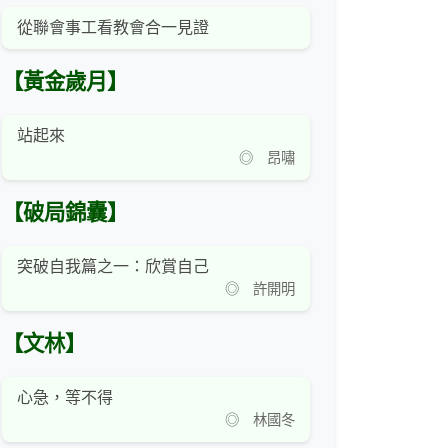
從聯會事工看教會合一見證
【黃金歲月】
站起來
◎ 昂嘯
【破局錦囊】
突破自我篇之一：欣賞自己
◎ 許開明
【文林】
心急，等不得
◎ 林國冬