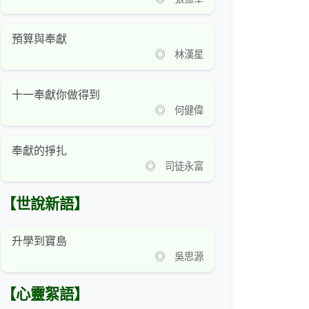
預算與奉獻
◎ 林漢星
十一奉獻你做得到
◎ 何健偉
奉獻的掙扎
◎ 司徒永富
【世說新語】
升學到寶島
◎ 吳思源
【心靈絮語】