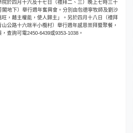
院於四月十六及十七日（禮拜二、三）晚上七時三十
芳閣地下）舉行週年奮興會。分別由包德寧牧師及劉沙
挑旺，藉主權能，使人歸主」。另於四月十八日（禮拜
青山公路十六咪半小欖村）舉行週年感恩崇拜暨聚餐，
電2450-6439或9353-1038。