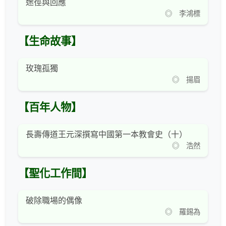
途徑與回應
◎ 李鴻標
【生命故事】
玫瑰孤獨
◎ 揚眉
【百年人物】
長壽傳道王元深撰寫中國第一本教會史（十）
◎ 浩然
【聖化工作間】
破除職場的偶像
◎ 羅錫為