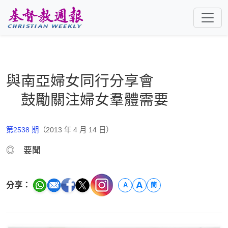
跳至主要內容
與南亞婦女同行分享會
鼓勵關注婦女羣體需要
第2538 期
（2013 年 4 月 14 日）
◎ 要聞
A
分享：
A
簡