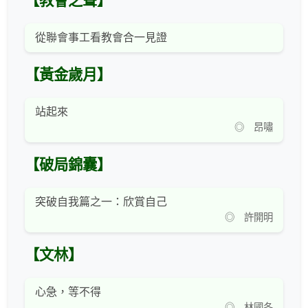
【教會之聲】
從聯會事工看教會合一見證
【黃金歲月】
站起來
◎ 昂嘯
【破局錦囊】
突破自我篇之一：欣賞自己
◎ 許開明
【文林】
心急，等不得
◎ 林國冬