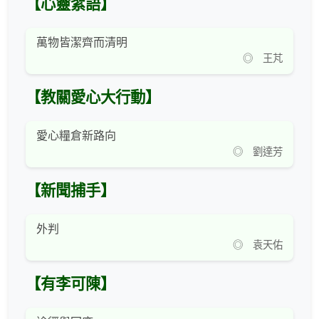
【心靈絮語】
萬物皆潔齊而清明
◎ 王芃
【教關愛心大行動】
愛心糧倉新路向
◎ 劉達芳
【新聞捕手】
外判
◎ 袁天佑
【有李可陳】