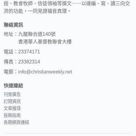
授、教會牧師、信徒領袖等撰文⋯⋯以達編、寫、讀三向交
流的功能，一同見證福音真理。
聯絡資訊
地址：九龍聯合道140號
香港華人基督教聯會大樓
電話：23374171
傳真：23382314
電郵：
info@christianweekly.net
快速連結
刊登廣告
訂閱資訊
文章搜尋
投稿指南
各期網頁連結