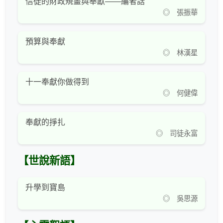
信徒的財政規畫與奉獻——編者話
◎ 張振華
預算與奉獻
◎ 林漢星
十一奉獻你做得到
◎ 何健偉
奉獻的掙扎
◎ 司徒永富
【世說新語】
升學到寶島
◎ 吳思源