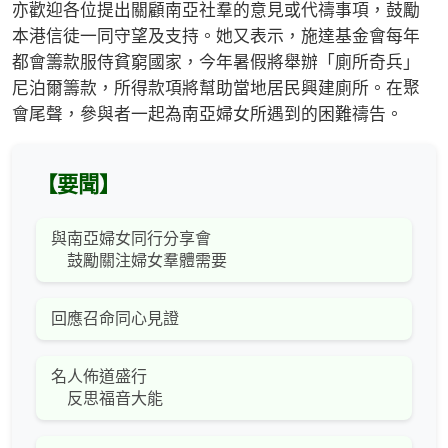
亦歡迎各位提出關顧南亞社羣的意見或代禱事項，鼓勵
本港信徒一同守望及支持。她又表示，施達基金會每年
都會籌款服侍貧窮國家，今年暑假將舉辦「廁所奇兵」
尼泊爾籌款，所得款項將幫助當地居民興建廁所。在聚
會尾聲，參與者一起為南亞婦女所遇到的困難禱告。
【要聞】
與南亞婦女同行分享會
鼓勵關注婦女羣體需要
回應召命同心見證
名人佈道盛行
反思福音大能