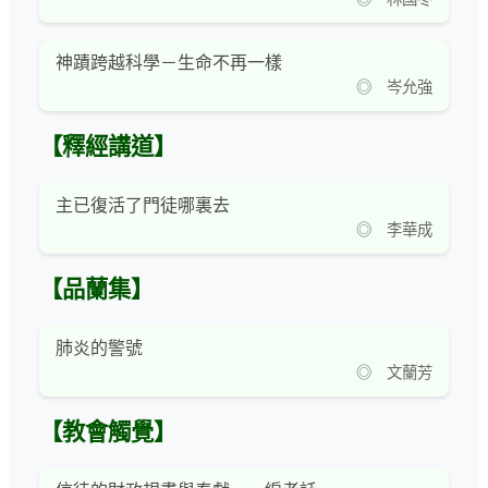
神蹟跨越科學－生命不再一樣
◎ 岑允強
【釋經講道】
主已復活了門徒哪裏去
◎ 李華成
【品蘭集】
肺炎的警號
◎ 文蘭芳
【教會觸覺】