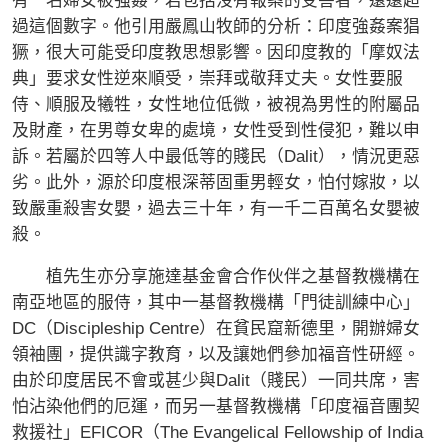
有一名婦女被強姦，若包括沒有報案的受害者，遠遠超
過這個數字。他引用嚴鳳山牧師的分析：印度強姦案猖
獗，很大可能受印度教思想影響。因印度教的「摩奴法
典」要求女性逆來順受，崇拜或敬拜丈夫。女性要服
侍、順服及犧牲，女性地位低微，被視為男性的附屬品
及財產，在男尊女卑的處境，女性受到性侵犯，難以申
訴。若屬於四等人中最低等的賤民（Dalit），情況更惡
劣。此外，源於印度根深蒂固重男輕女，怕付嫁妝，以
致嚴重殺害女嬰，過去三十年，有一千二百萬名女嬰被
殺。
植先生亦分享施達基金會合作伙伴之基督教機構在
南亞地區的服侍，其中一基督教機構「門徒訓練中心」
DC（Discipleship Centre）在貧民窟新德里，開辦婦女
領袖團，提供識字教育，以及讓她們參加福音性研經。
由於印度居民不會或甚少與Dalit（賤民）一同共席，害
怕沾染他們的厄運，而另一基督教機構「印度福音團契
救援社」EFICOR（The Evangelical Fellowship of India