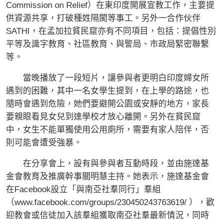
Commission on Relief）在東印度開展宣教工作，主要提
供資源共享，打破種姓隔閡等事工。另外一合作伙伴
SATHI，在孟加拉貧民窟亦有不同項目，包括：提倡性別
平等及識字教育、社區教育、與警局、市政局緊密聯繫
等。
當晚播放了一段短片，讓參與者更明白印度婦女所
遇到的困難，其中一名女學生提到，在上學的路途，也
隨時會遇到危險，她們要避開公園或安靜的地方，家長
要親眼看見女兒到達學校才放心離開。另外在貧民窟
中，女生不能單獨使用公用廁所，需要有家人陪伴，否
則可能會遭受強暴。
在分享會上，設有與參與者互動時段，並由施達基
金會教育及推廣幹事關明慧主持。她表示，施達基金會
在Facebook設立「與南亞社羣同行」羣組
（www.facebook.com/groups/230450243763619/ ），歡
迎教會或信徒加入該羣組獲取南亞社羣最新情況，同時