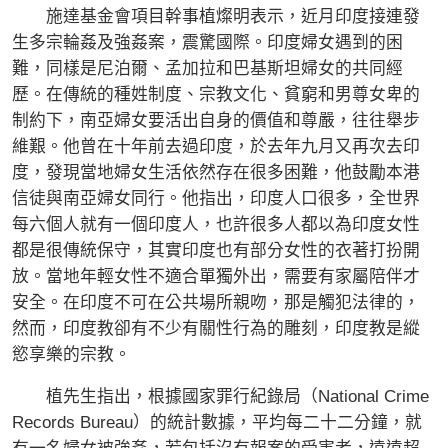
施達基金會項目幹事植燦明表示，近月印度接連發
生多宗輪姦及強姦案，震驚國際。印度婦女遇到的困
難，同樣是尼泊爾、孟加拉和巴基斯坦婦女的共同經
歷。在傳統的種姓制度、宗教文化、貧窮和男尊女卑的
制約下，南亞婦女要活出自身的價值和尊嚴，往往舉步
維艱。他曾在十年前去過印度，於去年九月又再次去印
度，發現當地婦女生活依然存在很多困難，他鼓勵本港
信徒與南亞婦女同行。他指出，印度人口很多，全世界
每六個人就有一個印度人，也許很多人都以為印度女性
都是很傳統保守，其實印度也有部分女性的衣著打扮開
放。當地年輕女性不適合單獨外出，需要有家屬陪伴才
安全。在印度不可在公共場所親吻，那是觸犯法律的，
然而，印度教卻有不少有關性行為的雕刻，印度教是縱
慾享樂的宗教。
植先生指出，根據國家罪行紀錄局（National Crime
Records Bureau）的統計數據，平均每二十二分鐘，就