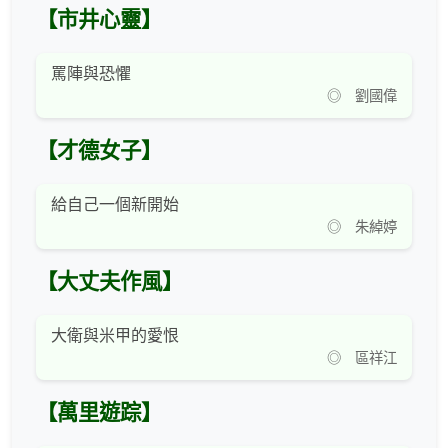
【市井心靈】
罵陣與恐懼
◎ 劉國偉
【才德女子】
給自己一個新開始
◎ 朱綽婷
【大丈夫作風】
大衛與米甲的愛恨
◎ 區祥江
【萬里遊踪】