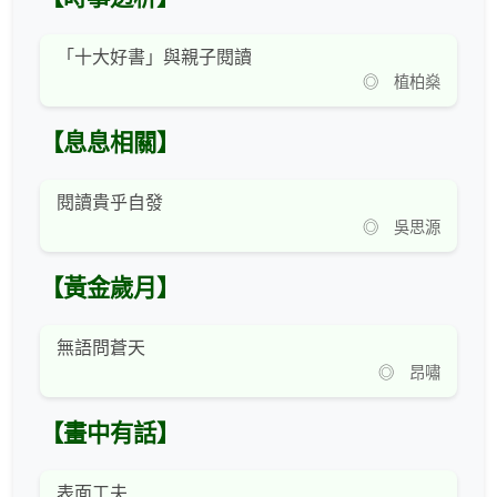
「十大好書」與親子閱讀
◎ 植柏燊
【息息相關】
閱讀貴乎自發
◎ 吳思源
【黃金歲月】
無語問蒼天
◎ 昂嘯
【畫中有話】
表面工夫