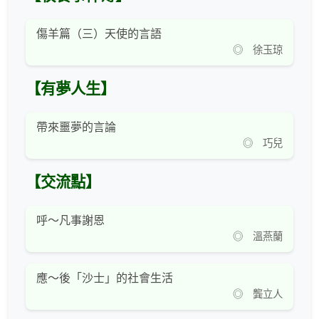
傷羊篇（三）天使的言語
◎ 徐玉琼
【有夢人生】
帶來噩夢的言論
◎ 巧兒
【交流點】
呼～凡事謝恩
◎ 溫燕蘭
應～後「沙士」的社會生活
◎ 龔立人