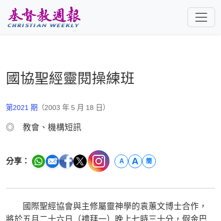
跳至主要內容
國協聖經靈閱操練班
第2021 期
（2003 年 5 月 18 日）
◎ 教會、機構短訊
A
分享：
A
簡
國際聖經協會與主修屬靈神學的袁蕙文博士合作，
將於五月二十六日（禮拜一）晚上七時三十分，假金巴