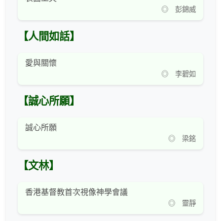
◎ 彭錦威
【人間如話】
愛與關懷
◎ 李碧如
【誠心所願】
誠心所願
◎ 梁銘
【文林】
香港基督教首次視像神學會議
◎ 靈靜