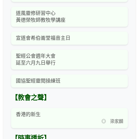
道風靈修研習中心
黃德榮牧師教牧學講座
宣道會希伯崙堂福音主日
聖經公會週年大會
延至六月九日舉行
國協聖經靈閱操練班
【教會之聲】
香港的新生
◎ 梁家麟
【時事透析】