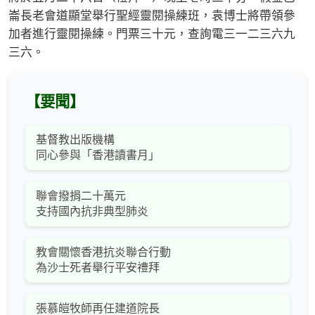
崙長老會道顯堂舉行聖經靈閱操練班，袁博士將帶領參
加者進行靈閱操練。門票三十元，查詢電三一二三六九
三六。
【要聞】
基督教出版機構
同心參與「香港讀書月」
聯會撥捐二十萬元
支持國內抗非典型肺炎
教會關懷香港抗炎聯合行動
為沙士死者舉行平安禮拜
張慕皚牧師再任建道院長