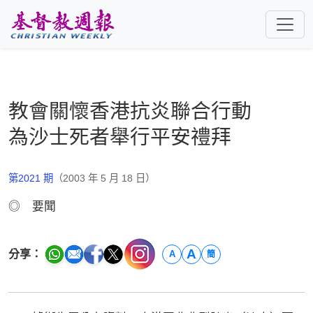
跳至主要內容
教會關懷香港抗炎聯合行動
為沙士死者舉行平安禮拜
第2021 期
（2003 年 5 月 18 日）
◎ 要聞
A
分享：
A
簡