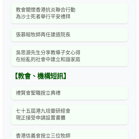
教會關懷香港抗炎聯合行動
為沙士死者舉行平安禮拜
張慕皚牧師再任建道院長
吳思源先生分享教導子女心得
在紛亂的社會中建立和諧家庭
【教會、機構短訊】
禮賢會聖職按立典禮
七十五屆港九培靈研經會
現正接受申請設置書攤
香港信義會按立三位牧師