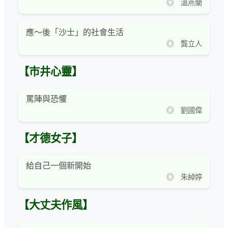
◎ 溫燕蘭
應～後「沙士」的社會生活
◎ 龔立人
【市井心靈】
罵陣與恐懼
◎ 劉國偉
【才德女子】
給自己一個新開始
◎ 朱綽婷
【大丈夫作風】