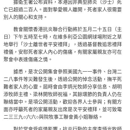
據衛生署公布資料，本港因非典型肺炎（沙士）死
亡已超過二百人。面對摰愛親人離開，死者家人很需要
別人的關心和支持。
教會關懷香港抗炎聯合行動將於五月二十五日（主
日）下午五時至七時，在維多利亞公園網球場附近之草
地舉行「沙士離世者平安禮拜」，透過基督教追思禮拜
禮儀，安慰死者家人內心的傷痛，有關家屬親友亦可在
聚會中表達傷痛之情。
據悉，是次公開集會參照美國九一一事件、台灣二
二八事件等災難發生後，透過公開的悼念活動，撫平死
難者家人的心靈。屆時會由李炳光牧師分享信息、胡明
添牧師主禮、梁林開牧師祝福，其餘環節的負責人仍在
聯絡當中。是項公開活動，歡迎各界人士參與；有關方
面亦呼籲死者的家屬親友出席是次平安禮拜，並可致電
二三三九○六六○與院牧事工聯會黃小姐聯絡。
對於堂會受疫情影響，抗炎行動的主席李炳光牧師