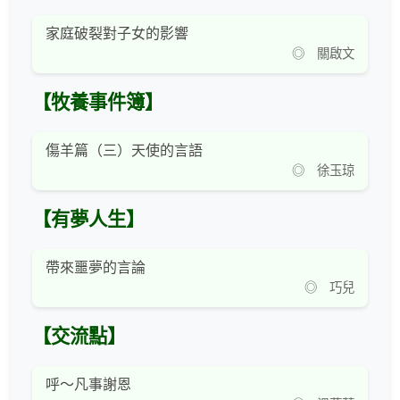
家庭破裂對子女的影響
◎ 關啟文
【牧養事件簿】
傷羊篇（三）天使的言語
◎ 徐玉琼
【有夢人生】
帶來噩夢的言論
◎ 巧兒
【交流點】
呼～凡事謝恩