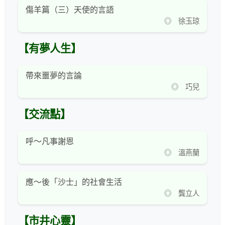
傷羊篇（三）天使的言語
◎ 徐玉琼
【有夢人生】
帶來噩夢的言論
◎ 巧兒
【交流點】
呼～凡事謝恩
◎ 溫燕蘭
應～後「沙士」的社會生活
◎ 龔立人
【市井心靈】