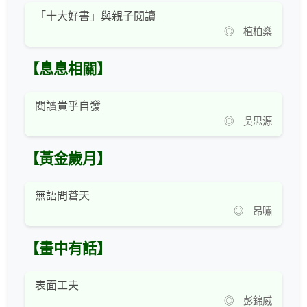
「十大好書」與親子閱讀
◎ 植柏燊
【息息相關】
閱讀貴乎自發
◎ 吳思源
【黃金歲月】
無語問蒼天
◎ 昂嘯
【畫中有話】
表面工夫
◎ 彭錦威