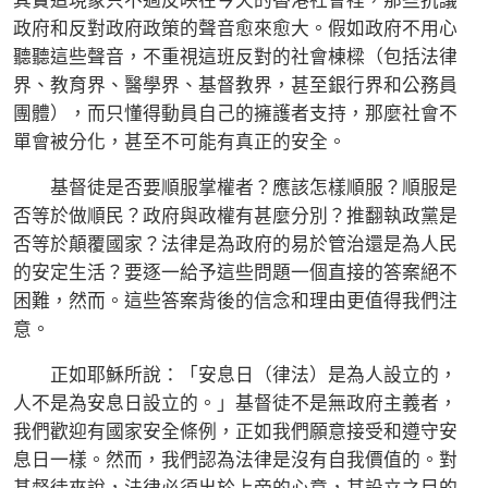
其實這現象只不過反映在今天的香港社會裡，那些抗議
政府和反對政府政策的聲音愈來愈大。假如政府不用心
聽聽這些聲音，不重視這班反對的社會棟樑（包括法律
界、教育界、醫學界、基督教界，甚至銀行界和公務員
團體），而只懂得動員自己的擁護者支持，那麼社會不
單會被分化，甚至不可能有真正的安全。
基督徒是否要順服掌權者？應該怎樣順服？順服是
否等於做順民？政府與政權有甚麼分別？推翻執政黨是
否等於顛覆國家？法律是為政府的易於管治還是為人民
的安定生活？要逐一給予這些問題一個直接的答案絕不
困難，然而。這些答案背後的信念和理由更值得我們注
意。
正如耶穌所說：「安息日（律法）是為人設立的，
人不是為安息日設立的。」基督徒不是無政府主義者，
我們歡迎有國家安全條例，正如我們願意接受和遵守安
息日一樣。然而，我們認為法律是沒有自我價值的。對