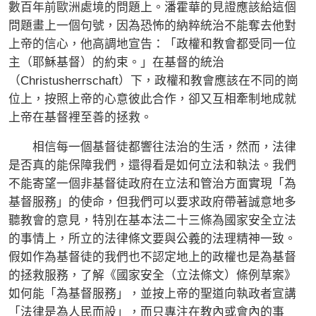
數百年前歐洲處境的問題上。潘霍華的見證應該給這個
問題畫上一個句號，因為恐怖的納粹統治不能奪去他對
上帝的信心，他高調地宣告：「政權和教會都受同一位
主（耶穌基督）的約束。」在基督的統治
（Christusherrschaft）下，政權和教會應該在不同的崗
位上，按照上帝的心意彼此合作，卻又互相牽制地成就
上帝在基督裡至善的拯救。
相信每一個基督徒都響往法治的生活，然而，法律
是否真的能保障我們，還得看是如何立法和執法。我們
不能寄望一個非基督徒政府在立法和管治方面實現「為
基督服務」的使命，但我們可以要求政府帶著誠意地多
聽教會的意見，特別在基本法二十三條為國家安全立法
的事情上，所立的法律條文要與公義的法理精神一致。
假如作為基督徒的我們也不認定地上的政權也是為基督
的拯救服務，了解《國家安全（立法條文）條例草案》
如何能「為基督服務」，並按上帝的聖道向執政者宣講
「法律是為人民而設」，而只專注在教內或會內的事