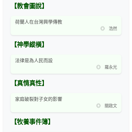
【教會圖說】
荷蘭人在台灣興學傳教
◎ 浩然
【神學縱橫】
法律是為人民而設
◎ 羅永光
【真情真性】
家庭破裂對子女的影響
◎ 關啟文
【牧養事件簿】