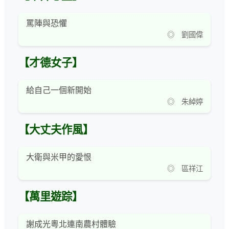
罵陣與恐懼
◎ 劉國偉
【才德女子】
給自己一個新開始
◎ 朱綽婷
【大丈夫作風】
大衛與米甲的愛恨
◎ 區祥江
【萬里遊踪】
謝成光粵北連南農村體驗