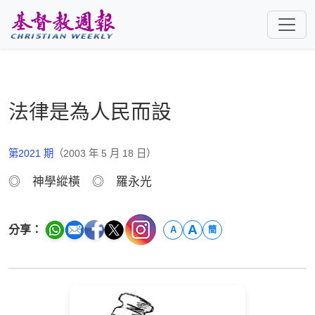
跳至主要內容
法律是為人民而設
第2021 期
（2003 年 5 月 18 日）
◎ 神學縱橫 ◎ 羅永光
A
分享：
A
簡