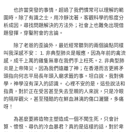
也許當突發的事情，超過了我們慣常可以理解的範
圍時，除了有識之士，用冷靜沈著，客觀科學的態度分
析成因，尋找問題解決的方法外；社會上也難免出現借
題發揮，穿鑿附會的言論。
除了老爸的歪論外，最近經常聽到的兩個論點同樣
叫我深感不安： 1. 非典型肺炎是報應，因為年前的禽流
感，成千上萬的雞隻無辜在我們手上枉死。2. 非典型肺
炎是上帝降災，因為我們遠離了神；在香港而言更將矛
頭指向何志平局長年頭入廟求籤的事。坦白說，我對佛
學，神學沒有深入的認識。 心裡不安的是，這些說法和
指責，對於正在受苦甚至失去至親的人來說，只是冷眼
的隔岸觀火，甚至殘酷的在鮮血淋漓的傷口灑鹽，多痛
呀！
為甚麼要將造物主塑造成一個不聞生死，只會計
算、懷恨、尋仇的冷血暴君？真的是這樣的話，對於卑