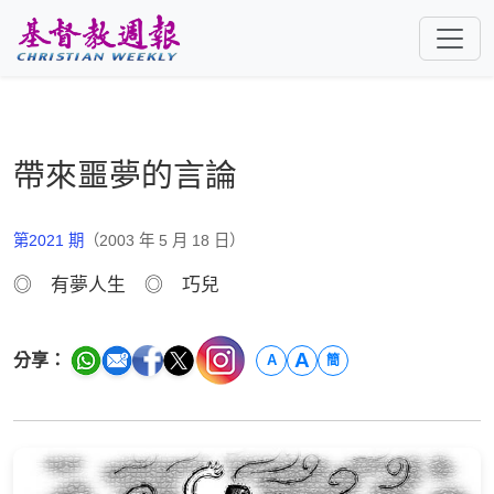
跳至主要內容
帶來噩夢的言論
第2021 期
（2003 年 5 月 18 日）
◎ 有夢人生 ◎ 巧兒
A
分享：
A
簡