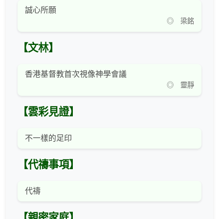
誠心所願
◎ 梁銘
【文林】
香港基督教首次視像神學會議
◎ 靈靜
【雲彩見證】
不一樣的足印
【代禱事項】
代禱
【親密家庭】