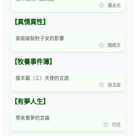
◎ 羅永光
【真情真性】
家庭破裂對子女的影響
◎ 關啟文
【牧養事件簿】
傷羊篇（三）天使的言語
◎ 徐玉琼
【有夢人生】
帶來噩夢的言論
◎ 巧兒