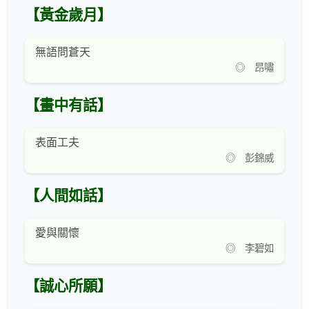
【黃金歲月】
無語問蒼天
◎ 昂嘯
【畫中有話】
表面工夫
◎ 彭錦威
【人間如話】
愛與關懷
◎ 李碧如
【誠心所願】