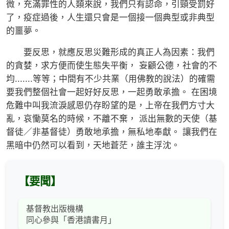
微，充滿罪性的人類來說，我們只有認命，引頸受罰好
了，疫症過後，人生還只會是一個接一個典型或非典型
的噩夢。
要反思，就應反思災難形成的真正人為因素：我們
的貪婪，求方便而使生態失平衡， 妄顧公德，社會的不
均.......等等；中間有不少共業（用佛教的說法）的確需
要我們整個社會一起好好反思，一起勇敢承擔。 在困境
危難中叫我流淚感恩仍存盼望的是，上帝在我們方寸大
亂，哀慟莫名的時候，不離不棄， 派出無數的天使（基
督徒／非基督徒）勇敢地承擔，無私地奉獻。 讓我們在
黑暗中仍然可以看到，天地蒼茫，誰主浮沈。
【要聞】
基督教出版機構
同心參與「香港讀書月」