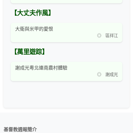
【大丈夫作風】
大衛與米甲的愛恨
◎ 區祥江
【萬里遊踪】
謝成光粵北連南農村體驗
◎ 謝成光
基督教週報簡介