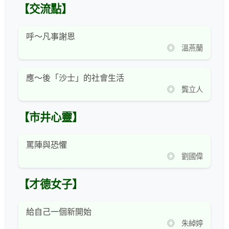
【交流點】
呼～凡事謝恩
◎ 溫燕蘭
應～後「沙士」的社會生活
◎ 龔立人
【市井心靈】
罵陣與恐懼
◎ 劉國偉
【才德女子】
給自己一個新開始
◎ 朱綽婷