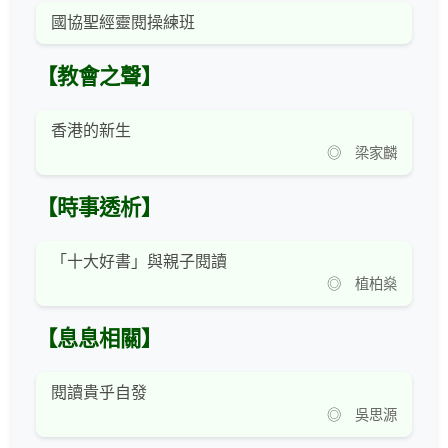
國協聖經靈閱操練班
【教會之聲】
香港的新生
◎ 梁家麟
【時事透析】
「十大好書」與親子閱讀
◎ 植柏燊
【息息相關】
閱讀貴乎自發
◎ 吳思源