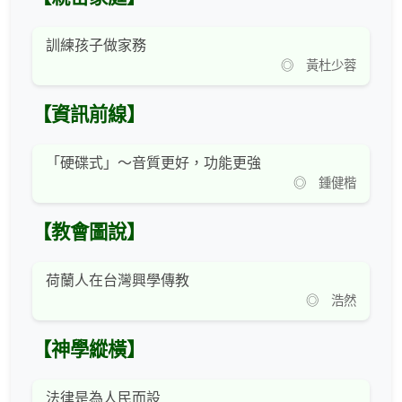
訓練孩子做家務
◎ 黃杜少蓉
【資訊前線】
「硬碟式」～音質更好，功能更強
◎ 鍾健楷
【教會圖說】
荷蘭人在台灣興學傳教
◎ 浩然
【神學縱橫】
法律是為人民而設