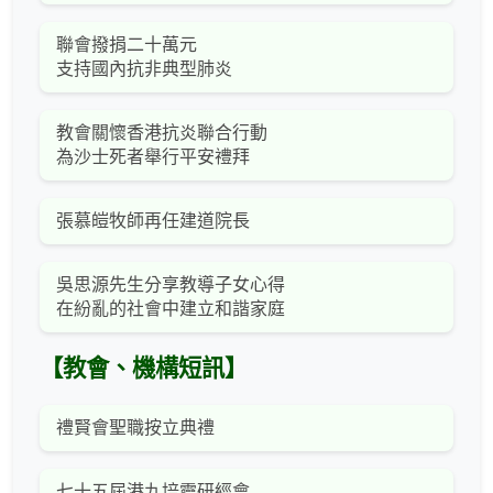
聯會撥捐二十萬元
支持國內抗非典型肺炎
教會關懷香港抗炎聯合行動
為沙士死者舉行平安禮拜
張慕皚牧師再任建道院長
吳思源先生分享教導子女心得
在紛亂的社會中建立和諧家庭
【教會、機構短訊】
禮賢會聖職按立典禮
七十五屆港九培靈研經會