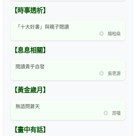
【時事透析】
「十大好書」與親子閱讀
◎ 植柏燊
【息息相關】
閱讀貴乎自發
◎ 吳思源
【黃金歲月】
無語問蒼天
◎ 昂嘯
【畫中有話】