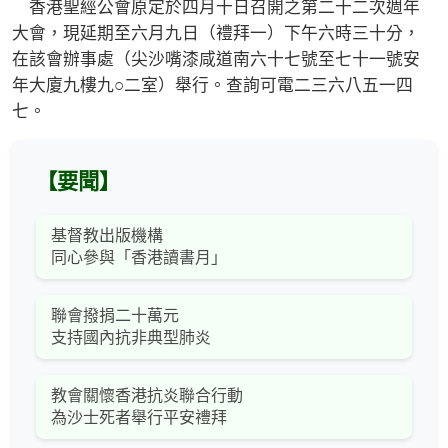
香港聖經公會原定於四月十日召開之第二十二次週年
大會，現延期至六月九日（禮拜一）下午六時三十分，
在該會辦事處（尖沙嘴漆咸道南六十七號至七十一號安
年大廈九樓九○二室）舉行。查詢可電二三六八五一四
七。
【要聞】
基督教出版機構
同心參與「香港讀書月」
聯會撥捐二十萬元
支持國內抗非典型肺炎
教會關懷香港抗炎聯合行動
為沙士死者舉行平安禮拜