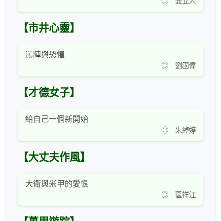
◎ 龔立人
【市井心靈】
罵陣與恐懼
◎ 劉國偉
【才德女子】
給自己一個新開始
◎ 朱綽婷
【大丈夫作風】
大衛與米甲的愛恨
◎ 區祥江