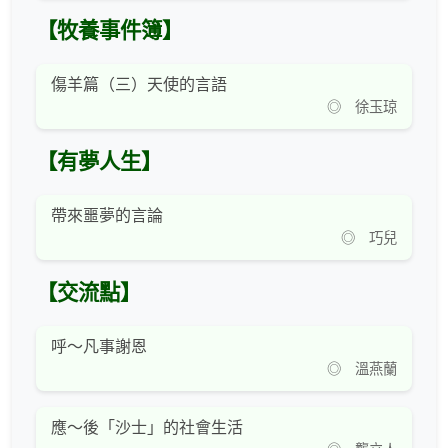
【牧養事件簿】
傷羊篇（三）天使的言語
◎ 徐玉琼
【有夢人生】
帶來噩夢的言論
◎ 巧兒
【交流點】
呼～凡事謝恩
◎ 溫燕蘭
應～後「沙士」的社會生活