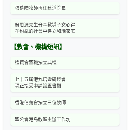
張慕皚牧師再任建道院長
吳思源先生分享教導子女心得
在紛亂的社會中建立和諧家庭
【教會、機構短訊】
禮賢會聖職按立典禮
七十五屆港九培靈研經會
現正接受申請設置書攤
香港信義會按立三位牧師
聖公會港島教區主辦工作坊