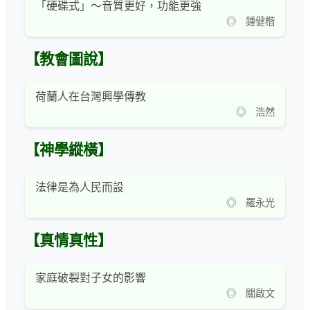
「硬碟式」～音質更好，功能更強
◎ 鍾健楷
【教會圖說】
荷蘭人在台灣興學傳教
◎ 浩然
【神學縱橫】
法律是為人民而設
◎ 羅永光
【真情真性】
家庭破裂對子女的影響
◎ 關啟文