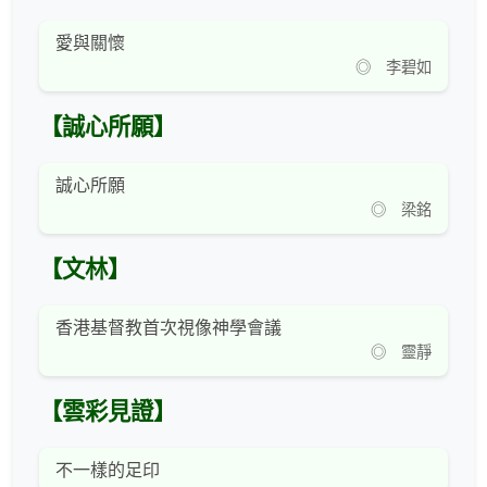
愛與關懷
◎ 李碧如
【誠心所願】
誠心所願
◎ 梁銘
【文林】
香港基督教首次視像神學會議
◎ 靈靜
【雲彩見證】
不一樣的足印