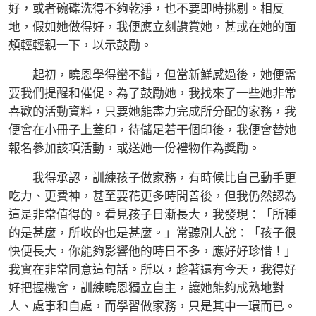
好，或者碗碟洗得不夠乾淨，也不要即時挑剔。相反
地，假如她做得好，我便應立刻讚賞她，甚或在她的面
頰輕輕親一下，以示鼓勵。
起初，曉恩學得蠻不錯，但當新鮮感過後，她便需
要我們提醒和催促。為了鼓勵她，我找來了一些她非常
喜歡的活動資料，只要她能盡力完成所分配的家務，我
便會在小冊子上蓋印，待儲足若干個印後，我便會替她
報名參加該項活動，或送她一份禮物作為獎勵。
我得承認，訓練孩子做家務，有時候比自己動手更
吃力、更費神，甚至要花更多時間善後，但我仍然認為
這是非常值得的。看見孩子日漸長大，我發現：「所種
的是甚麼，所收的也是甚麼。」常聽別人說：「孩子很
快便長大，你能夠影響他的時日不多，應好好珍惜！」
我實在非常同意這句話。所以，趁著還有今天，我得好
好把握機會，訓練曉恩獨立自主，讓她能夠成熟地對
人、處事和自處，而學習做家務，只是其中一環而已。