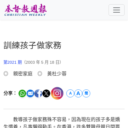
跳至主要內容
訓練孩子做家務
第2021 期
（2003 年 5 月 18 日）
◎ 親密家庭 ◎ 黃杜少蓉
A
分享：
A
簡
教導孩子做家務殊不容易，因為現在的孩子多是嬌
生慣養，凡事懶得動手。在香港，許多雙職母親日間要