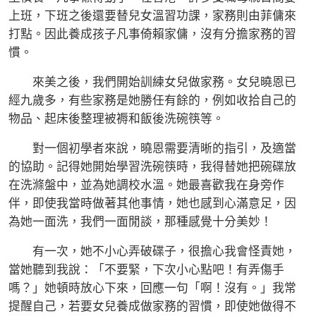
上班，下班之後還要替兒女溫習功課，家務則由菲傭來
打點。因此養成孩子凡事倚賴家傭，沒有分擔家務的習
慣。
來美之後，我們開始訓練女兒做家務。女兒曉恩已
經九歲多，有些家務是她勝任有餘的，例如收拾自己的
物品、起床後整理被褥和飯後洗碗筷等。
對一個初學者來說，曉恩需要清晰的指引，及適當
的協助。記得她開始學習洗碗筷時，我得替她把碗碟放
在洗滌盤中，並為她調校水溫。她最喜歡我在身旁作
伴，即使我當時做著其他事情，她也感到心滿意足，因
為她一面洗，我們一面閒談，那種感覺十分美妙！
有一次，她不小心弄破碟子，很擔心我會怪責她，
當她聽到我說：「不要緊，下次小心點吧！有弄傷手
嗎？」她頓時放心下來，回應一句「啊！沒有。」我常
提醒自己，若要女兒養成做家務的習慣，即使她做得不