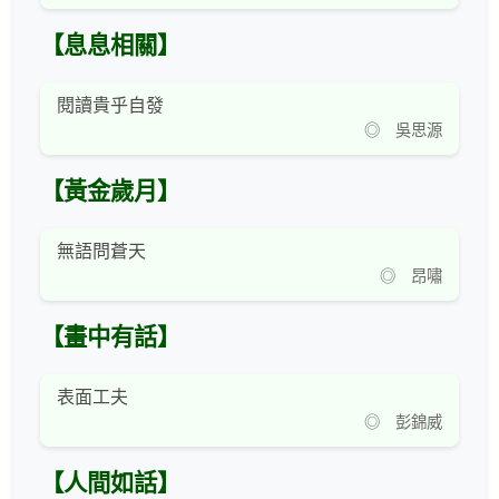
【息息相關】
閱讀貴乎自發
◎ 吳思源
【黃金歲月】
無語問蒼天
◎ 昂嘯
【畫中有話】
表面工夫
◎ 彭錦威
【人間如話】