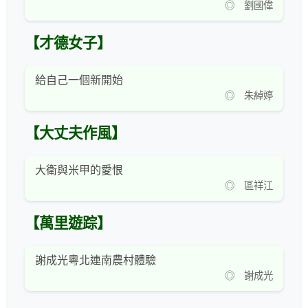
◎ 劉國偉
【才德女子】
給自己一個新開始
◎ 朱綽婷
【大丈夫作風】
大衛與米甲的愛恨
◎ 區祥江
【萬里遊踪】
謝成光粵北連南農村體驗
◎ 謝成光