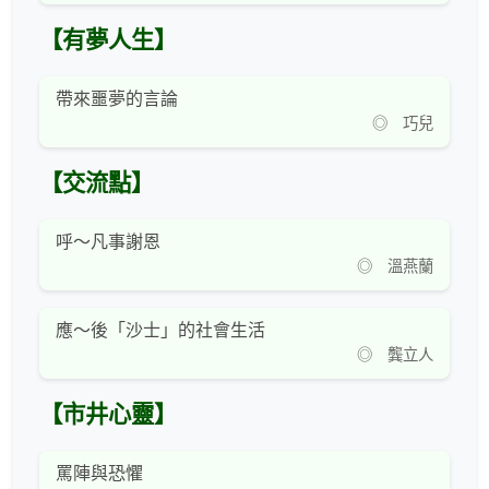
【有夢人生】
帶來噩夢的言論
◎ 巧兒
【交流點】
呼～凡事謝恩
◎ 溫燕蘭
應～後「沙士」的社會生活
◎ 龔立人
【市井心靈】
罵陣與恐懼