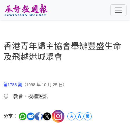
跳至主要內容
香港青年歸主協會舉辦豐盛生命
及飛越迷城聚會
第1783 期
（1998 年 10 月 25 日）
◎ 教會、機構短訊
A
分享：
A
簡