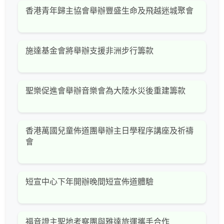
香港青年歸主協會舉辦豐盛生命及飛越迷城聚會
施達基金會將舉辦支援非洲步行籌款
聖樂促進會舉辦音樂會為大陸水災後重建籌款
香港萬國兒童佈道團舉辦主日學程序講座及祈禱
會
短宣中心下年開辦晚間短宣佈道體驗
福音證主聖地考察團與雅達旅運攜手合作