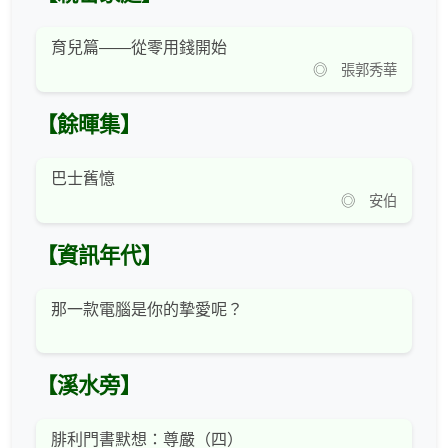
育兒篇——從零用錢開始
◎ 張郭秀華
【餘暉集】
巴士舊憶
◎ 安伯
【資訊年代】
那一款電腦是你的摯愛呢？
【溪水旁】
腓利門書默想：尊嚴（四）