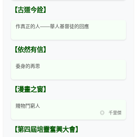
【古道今詮】
作真正的人——華人基督徒的回應
【依然有信】
委身的再思
【漫畫之窗】
賤物鬥窮人
◎ 千里傑
【第四屆培靈奮興大會】