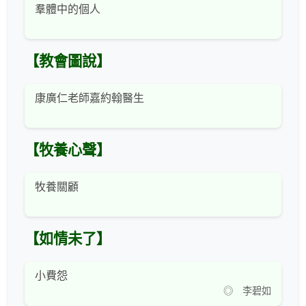
羣體中的個人
【教會圖說】
康廣仁老師嘉約翰醫生
【牧養心聲】
牧養關顧
【如情未了】
小費怨
◎ 李碧如