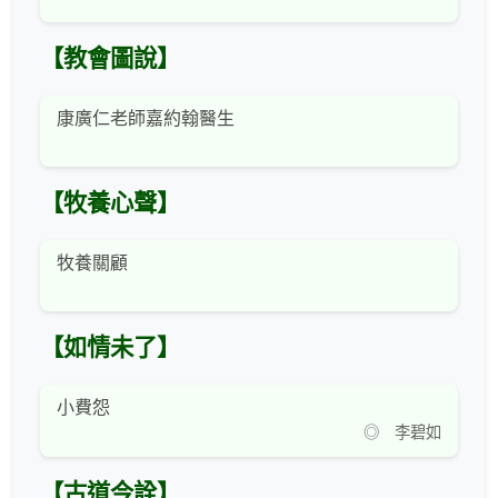
【教會圖說】
康廣仁老師嘉約翰醫生
【牧養心聲】
牧養關顧
【如情未了】
小費怨
◎ 李碧如
【古道今詮】