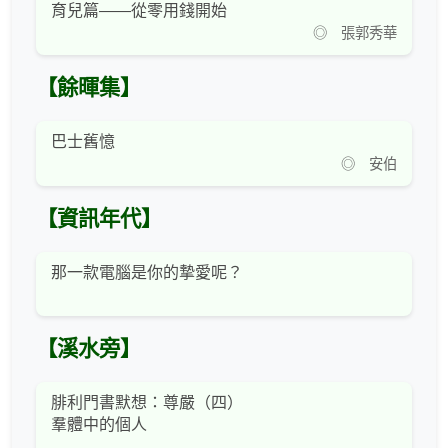
育兒篇——從零用錢開始
◎ 張郭秀華
【餘暉集】
巴士舊憶
◎ 安伯
【資訊年代】
那一款電腦是你的摯愛呢？
【溪水旁】
腓利門書默想：尊嚴（四）
羣體中的個人