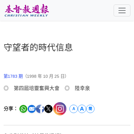
跳至主要內容
守望者的時代信息
第1783 期
（1998 年 10 月 25 日）
◎ 第四屆培靈奮興大會 ◎ 陸幸泉
A
分享：
A
簡