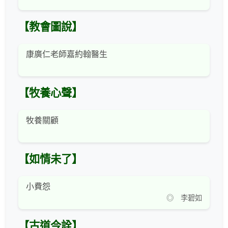
【教會圖說】
康廣仁老師嘉約翰醫生
【牧養心聲】
牧養關顧
【如情未了】
小費怨
◎ 李碧如
【古道今詮】