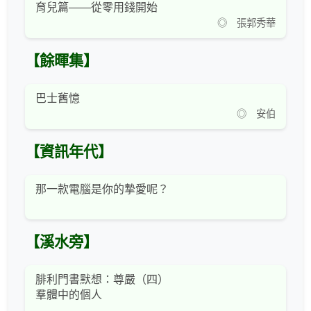
育兒篇——從零用錢開始
◎ 張郭秀華
【餘暉集】
巴士舊憶
◎ 安伯
【資訊年代】
那一款電腦是你的摯愛呢？
【溪水旁】
腓利門書默想：尊嚴（四）
羣體中的個人