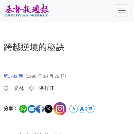
跳至主要內容
跨越逆境的秘訣
第1783 期
（1998 年 10 月 25 日）
◎ 文林 ◎ 區祥江
A
分享：
A
簡