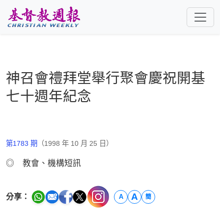
跳至主要內容
神召會禮拜堂舉行聚會慶祝開基
七十週年紀念
第1783 期
（1998 年 10 月 25 日）
◎ 教會、機構短訊
A
分享：
A
簡