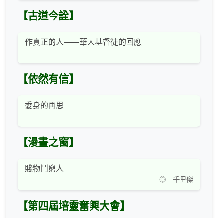
【古道今詮】
作真正的人——華人基督徒的回應
【依然有信】
委身的再思
【漫畫之窗】
賤物鬥窮人
◎ 千里傑
【第四屆培靈奮興大會】