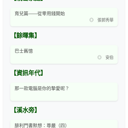
育兒篇——從零用錢開始
◎ 張郭秀華
【餘暉集】
巴士舊憶
◎ 安伯
【資訊年代】
那一款電腦是你的摯愛呢？
【溪水旁】
腓利門書默想：尊嚴（四）