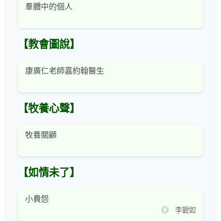
羣體中的個人
【教會圖說】
康廣仁老師嘉約翰醫生
【牧養心聲】
牧養關顧
【如情未了】
小費怨
◎ 李碧如