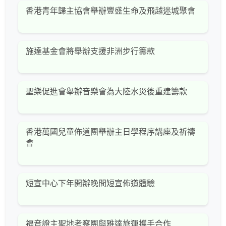
香港青年歸主協會舉辦豐盛生命及飛越迷城聚會
施達基金會將舉辦支援非洲步行籌款
聖樂促進會舉辦音樂會為大陸水災後重建籌款
香港萬國兒童佈道團舉辦主日學程序講座及祈禱
會
短宣中心下年開辦晚間短宣佈道體驗
福音證主聖地考察團與雅達旅運攜手合作