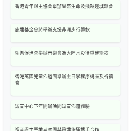
香港青年歸主協會舉辦豐盛生命及飛越迷城聚會
施達基金會將舉辦支援非洲步行籌款
聖樂促進會舉辦音樂會為大陸水災後重建籌款
香港萬國兒童佈道團舉辦主日學程序講座及祈禱
會
短宣中心下年開辦晚間短宣佈道體驗
福音證主聖地考察團與雅達旅運攜手合作