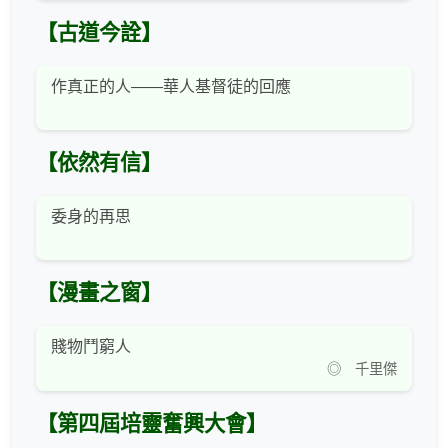
【古道今詮】
作真正的人——華人基督徒的回應
【依然有信】
委身的再思
【漫畫之窗】
賤物鬥窮人
◎ 千里傑
【第四屆培靈奮興大會】