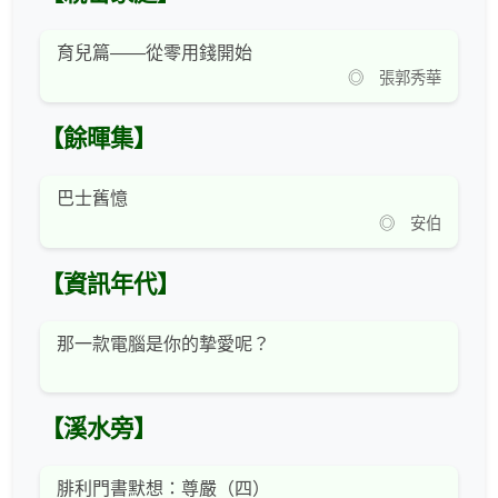
育兒篇——從零用錢開始
◎ 張郭秀華
【餘暉集】
巴士舊憶
◎ 安伯
【資訊年代】
那一款電腦是你的摯愛呢？
【溪水旁】
腓利門書默想：尊嚴（四）