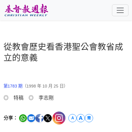
跳至主要內容
從教會歷史看香港聖公會教省成
立的意義
第1783 期
（1998 年 10 月 25 日）
◎ 特稿 ◎ 李志剛
A
分享：
A
簡