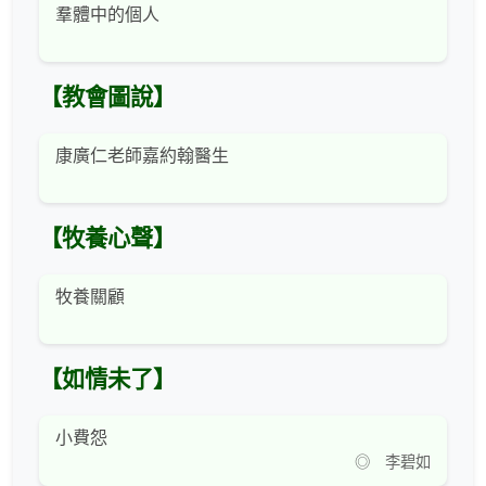
羣體中的個人
【教會圖說】
康廣仁老師嘉約翰醫生
【牧養心聲】
牧養關顧
【如情未了】
小費怨
◎ 李碧如