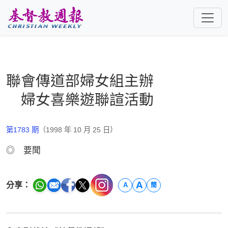
跳至主要內容
聯會傳道部婦女組主辦
婦女喜樂遊聯諠活動
第1783 期
（1998 年 10 月 25 日）
◎ 要聞
A
分享：
A
簡