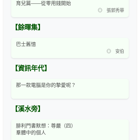
育兒篇——從零用錢開始
◎ 張郭秀華
【餘暉集】
巴士舊憶
◎ 安伯
【資訊年代】
那一款電腦是你的摯愛呢？
【溪水旁】
腓利門書默想：尊嚴（四）
羣體中的個人