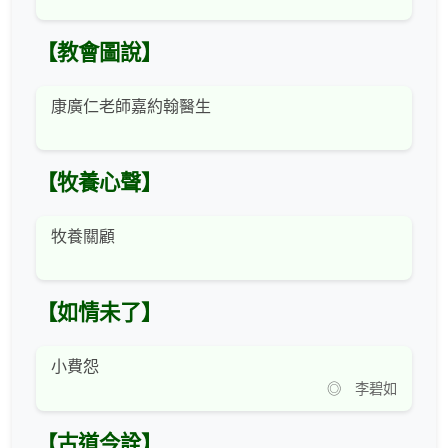
【教會圖說】
康廣仁老師嘉約翰醫生
【牧養心聲】
牧養關顧
【如情未了】
小費怨
◎ 李碧如
【古道今詮】