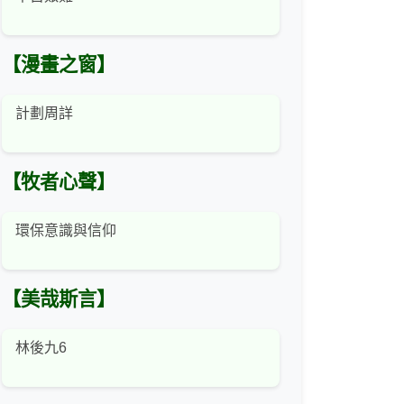
【漫畫之窗】
計劃周詳
【牧者心聲】
環保意識與信仰
【美哉斯言】
林後九6