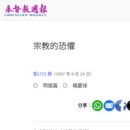
跳至主要內容
宗教的恐懼
第1722 期
（1997 年 8 月 24 日）
◎ 明道篇 ◎ 楊慶球
分享：