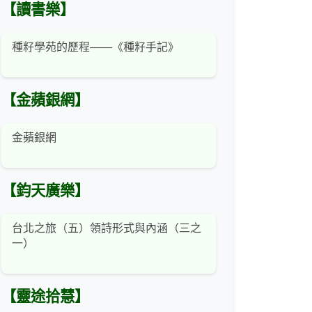
【讀書樂】
種籽學苑的歷程——《種籽手記》
【金蘋銀網】
金蘋銀網
【鈞天廣樂】
台北之旅（五）領詩形式與內涵（三之
一）
【靈途拾慧】