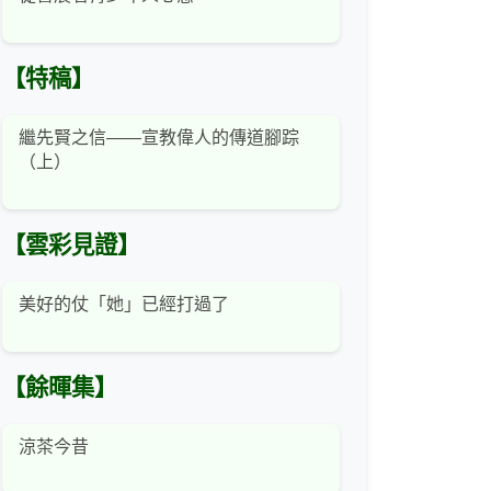
【特稿】
繼先賢之信——宣教偉人的傳道腳踪
（上）
【雲彩見證】
美好的仗「她」已經打過了
【餘暉集】
涼茶今昔