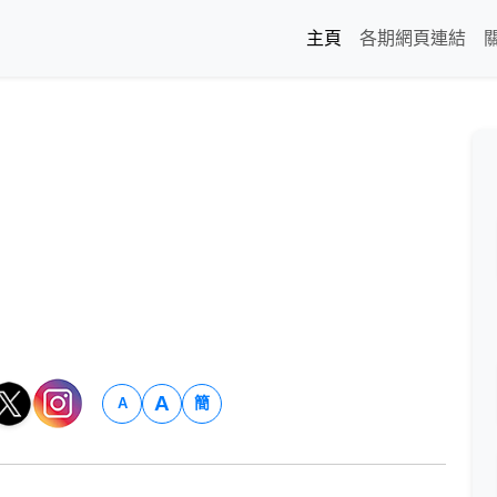
主頁
各期網頁連結
A
簡
A