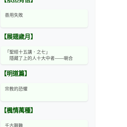
【依然有信】
善用失敗
【展翅歲月】
「聖經十五講．之七」
隱藏了上的人十大中者——喇合
【明道篇】
宗教的恐懼
【楓情萬種】
千古艱難