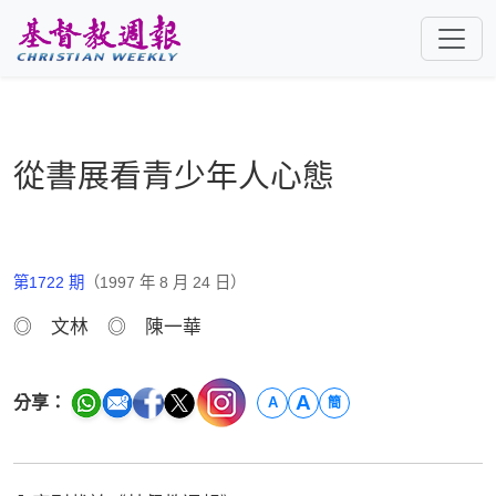
跳至主要內容
從書展看青少年人心態
第1722 期
（1997 年 8 月 24 日）
◎ 文林 ◎ 陳一華
A
分享：
A
簡