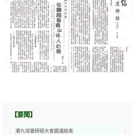
【要聞】
港九培靈研經大會圓滿結束