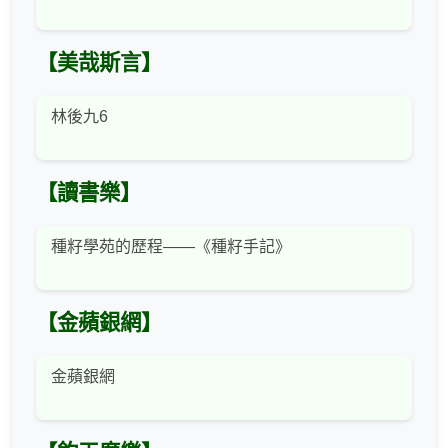
【美哉斯言】
林後九6
【讀書樂】
種籽學苑的歷程——《種籽手記》
【金蘋銀網】
金蘋銀網