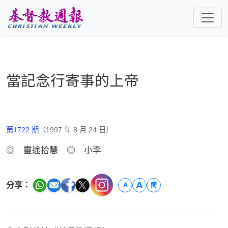
跳至主要內容
當記念行寄事的上帝
第1722 期
（1997 年 8 月 24 日）
◎ 靈途拾慧 ◎ 小李
A
分享：
A
簡