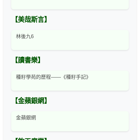
【美哉斯言】
林後九6
【讀書樂】
種籽學苑的歷程——《種籽手記》
【金蘋銀網】
金蘋銀網