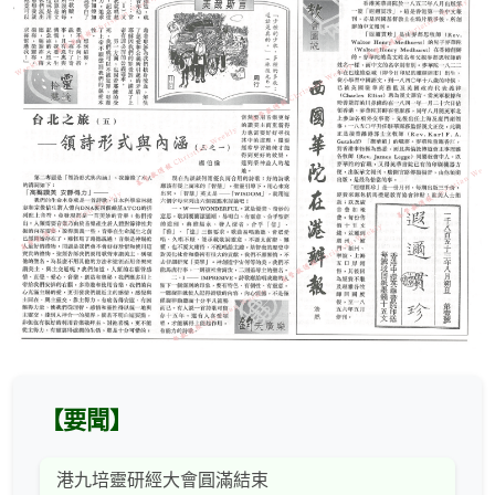
【要聞】
港九培靈研經大會圓滿結束