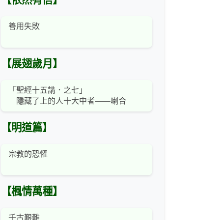
【依然有信】
善用失敗
【展翅歲月】
「聖經十五講．之七」
隱藏了上的人十大中者——喇合
【明道篇】
宗教的恐懼
【楓情萬種】
千古艱難