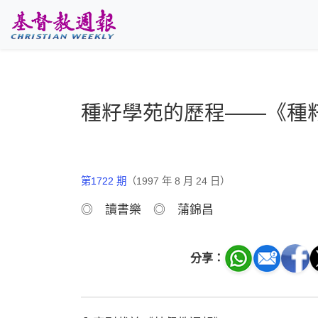
跳至主要內容
種籽學苑的歷程——《種
第1722 期
（1997 年 8 月 24 日）
◎ 讀書樂 ◎ 蒲錦昌
分享：