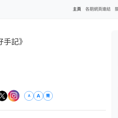
主頁
各期網頁連結
籽手記》
A
簡
A