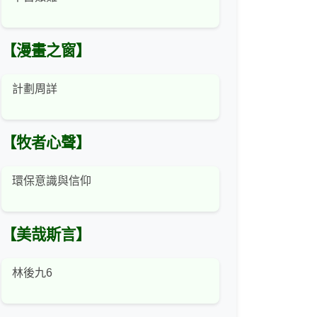
【漫畫之窗】
計劃周詳
【牧者心聲】
環保意識與信仰
【美哉斯言】
林後九6