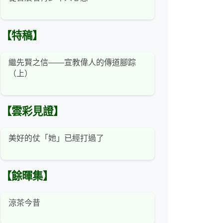
【特稿】
繼先賢之信——宣教偉人的傳道腳踪
（上）
【雲彩見證】
美好的仗「她」已經打過了
【餘暉集】
涼茶今昔