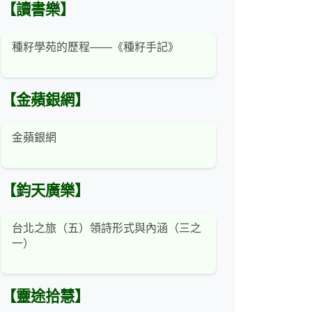
【讀書樂】
種籽學苑的歷程——《種籽手記》
【金蘋銀網】
金蘋銀網
【鈞天廣樂】
台北之旅（五）領詩形式與內涵（三之
一）
【靈途拾慧】