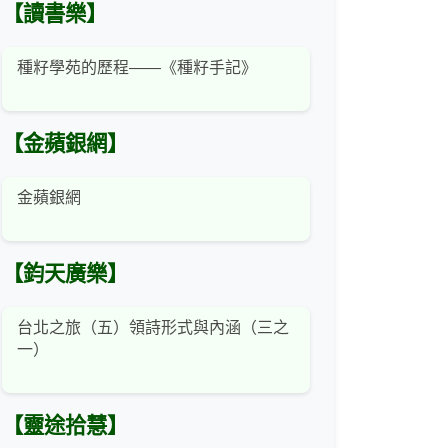
【讀書樂】
種籽學苑的歷程——《種籽手記》
【金蘋銀網】
金蘋銀網
【鈞天廣樂】
台北之旅（五）領詩形式與內涵（三之
一）
【靈途拾慧】