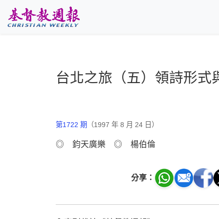
跳至主要內容
台北之旅（五）領詩形式
第1722 期
（1997 年 8 月 24 日）
◎ 鈞天廣樂 ◎ 楊伯倫
分享：