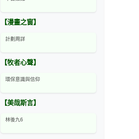
【漫畫之窗】
計劃周詳
【牧者心聲】
環保意識與信仰
【美哉斯言】
林後九6