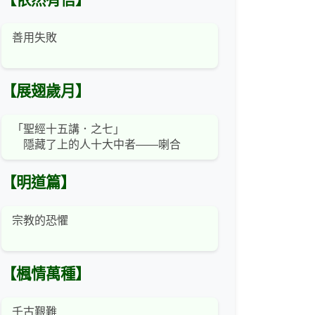
【依然有信】
善用失敗
【展翅歲月】
「聖經十五講．之七」
隱藏了上的人十大中者——喇合
【明道篇】
宗教的恐懼
【楓情萬種】
千古艱難