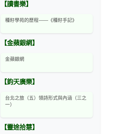
【讀書樂】
種籽學苑的歷程——《種籽手記》
【金蘋銀網】
金蘋銀網
【鈞天廣樂】
台北之旅（五）領詩形式與內涵（三之
一）
【靈途拾慧】