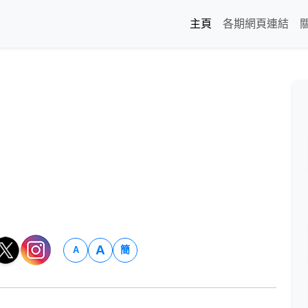
主頁
各期網頁連結
A
簡
A