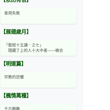
【依然有信】
善用失敗
【展翅歲月】
「聖經十五講．之七」
隱藏了上的人十大中者——喇合
【明道篇】
宗教的恐懼
【楓情萬種】
千古艱難