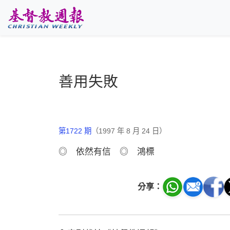
跳至主要內容
善用失敗
第1722 期
（1997 年 8 月 24 日）
◎ 依然有信 ◎ 鴻標
分享：