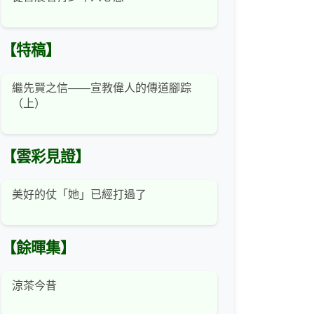
【特稿】
繼先賢之信——宣教偉人的傳道腳踪
（上）
【雲彩見證】
美好的仗「她」已經打過了
【餘暉集】
涼茶今昔