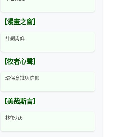
【漫畫之窗】
計劃周詳
【牧者心聲】
環保意識與信仰
【美哉斯言】
林後九6