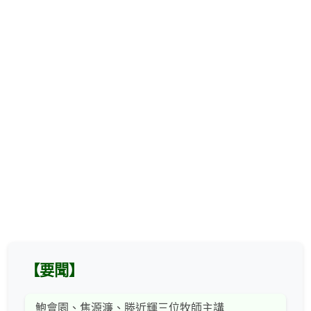
【要聞】
鮑會園、焦源濂、滕近輝三位牧師主講