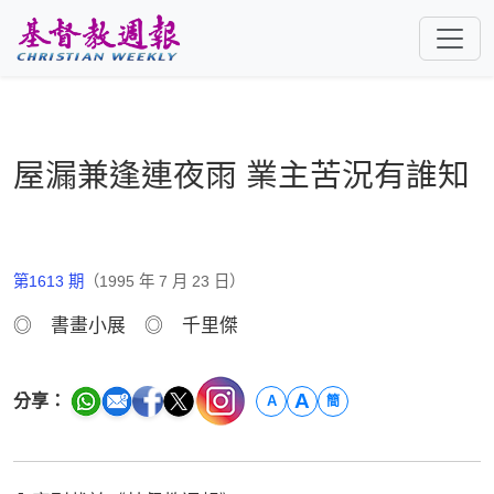
跳至主要內容
屋漏兼逢連夜雨 業主苦況有誰知
第1613 期
（1995 年 7 月 23 日）
◎ 書畫小展 ◎ 千里傑
A
分享：
A
簡