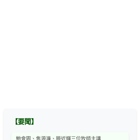
【要聞】
鮑會園、焦源濂、滕近輝三位牧師主講