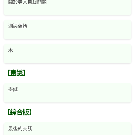
關於老人自殺問題
湖邊偶拾
木
【畫謎】
畫謎
【綜合版】
最後的交談