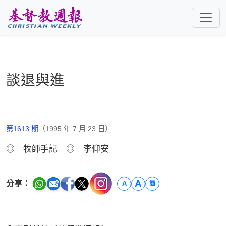
跳至主要內容
談退與進
第1613 期
（1995 年 7 月 23 日）
◎ 牧師手記 ◎ 李仰安
A
分享：
A
簡