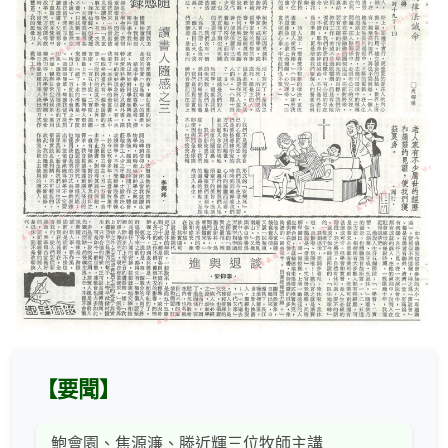
【要聞】
鮑會園、焦源濂、滕近輝三位牧師主講