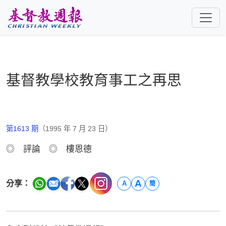
跳至主要內容
基督教學校教育事工之再思
第1613 期
（1995 年 7 月 23 日）
◎ 評論 ◎ 樓恩德
A
分享：
A
簡