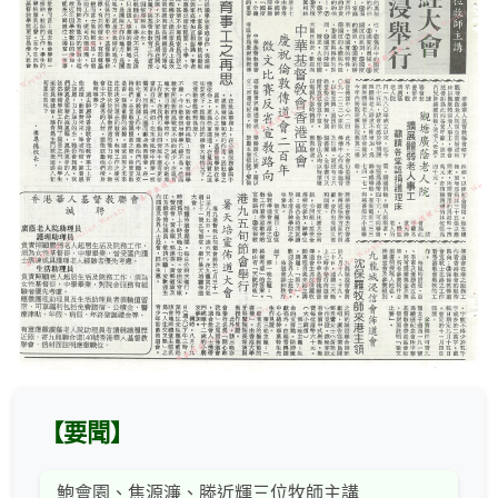
【要聞】
鮑會園、焦源濂、滕近輝三位牧師主講