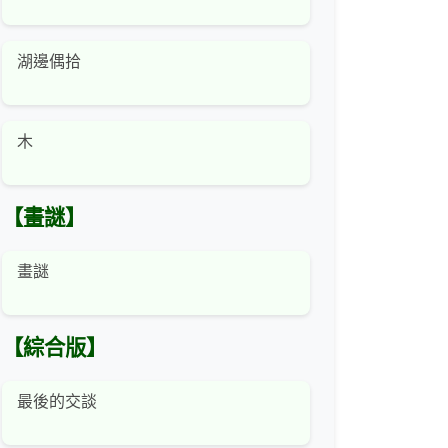
湖邊偶拾
木
【畫謎】
畫謎
【綜合版】
最後的交談