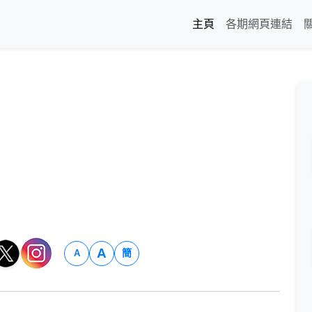
主頁
各期網頁連結
A
簡
A