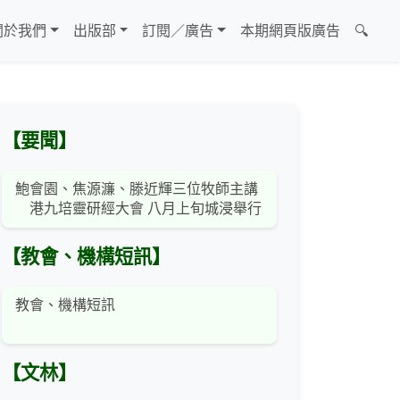
關於我們
出版部
訂閱／廣告
本期網頁版廣告
🔍
【要聞】
鮑會園、焦源濂、滕近輝三位牧師主講
港九培靈研經大會 八月上旬城浸舉行
【教會、機構短訊】
教會、機構短訊
【文林】