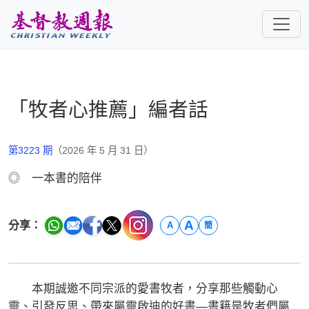
跳至主要內容
「牧者心推薦」編者話
第3223 期
（2026 年 5 月 31 日）
◎ 一本書的陪伴
A
分享：
A
簡
本期誠邀不同宗派的愛書牧者，分享那些觸動心
靈、引發反思、帶來屬靈啟迪的好書—書籍是牧者們屬