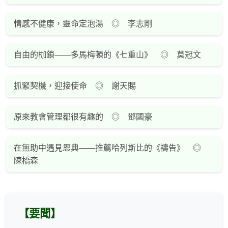
情感不健康，靈命定泡湯 ◎ 李志剛
自由的枷鎖——多馬梅頓的《七重山》 ◎ 莫冠文
抓緊契機，迎接使命 ◎ 謝天賜
原來教會管理都很有趣的 ◎ 鄧國豪
在無助中遇見恩典——推薦哈列斯比的《禱告》 ◎
陳橋森
【要聞】