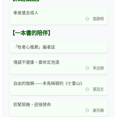
奉差遣去得人
◎ 張啟明
【一本書的陪伴】
「牧者心推薦」編者話
情感不健康，靈命定泡湯
◎ 李志剛
自由的枷鎖——多馬梅頓的《七重山》
◎ 莫冠文
抓緊契機，迎接使命
◎ 謝天賜