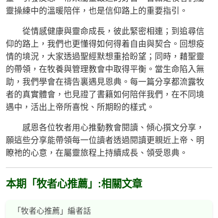
靈操練中的溫暖陪伴，也是信仰路上的重要指引。
從情感健康與靈命成長，彼此緊密相連；到追尋信
仰的路上，我們也更懂得如何得着自由與契合。回想疫
情的境況，大家透過聖經默想重拾盼望；同時，藉聖靈
的帶領，在牧養與管理教會中取得平衡。當生命陷入無
助，我們學會在禱告裏遇見恩典。每一篇分享都流露牧
者的真實體會，也見證了書籍如何陪伴我們，在不同境
遇中，活出上帝所喜悅、所期盼的樣式。
感恩各位牧者用心推動教會閱讀、傾心撰文分享，
願這些分享能帶領每一位讀者透過閱讀更親近上帝、明
瞭祂的心意，在屬靈旅程上持續成長、領受恩典。
本期「牧者心推薦」:相關文章
「牧者心推薦」編者話