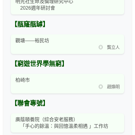
明光社生命及倫理研究中心
2026週年研討會
【瓹窿瓹罅】
觀塘——裕民坊
◎ 龔立人
【窮遊世界學無窮】
柏崎市
◎ 趙煥明
【聯會專號】
廣蔭頤養院（綜合安老服務）
「手心的餘溫：與回憶溫柔相遇 」工作坊