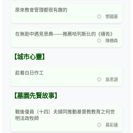
原來教會管理都很有趣的
◎ 鄧國豪
在無助中遇見恩典——推薦哈列斯比的《禱告》
◎ 陳橋森
【城市心靈】
趁着白日作工
◎ 吳思源
【墓園先賢故事】
戰後復員（十四）夫婦同推動基督教教育之何世
明法政牧師
◎ 黃彩蓮