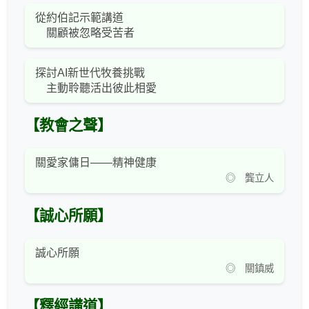
從約伯記示範講道
關顧被忽略受苦者
探討AI新世代牧養挑戰
主動聆聽活出彼此相愛
【教會之聲】
關愛家傭日——精神健康
◎ 龔立人
【誠心所願】
誠心所願
◎ 關鎮威
【釋經講道】