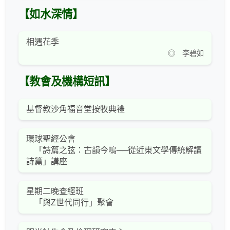
【如水深情】
相遇花季
◎ 李碧如
【教會及機構短訊】
基督教沙角福音堂按牧典禮
環球聖經公會
「詩篇之弦：古韻今鳴──從近東文學傳統解讀
詩篇」講座
星期二晚查經班
「與Z世代同行」聚會