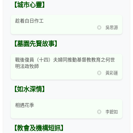
【城市心靈】
趁着白日作工
◎ 吳思源
【墓園先賢故事】
戰後復員（十四）夫婦同推動基督教教育之何世
明法政牧師
◎ 黃彩蓮
【如水深情】
相遇花季
◎ 李碧如
【教會及機構短訊】