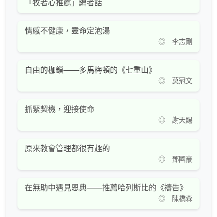
「牧者心推薦」編者話
情感不健康，靈命定泡湯
◎ 李志剛
自由的枷鎖——多馬梅頓的《七重山》
◎ 莫冠文
抓緊契機，迎接使命
◎ 謝天賜
原來教會管理都很有趣的
◎ 鄧國豪
在無助中遇見恩典——推薦哈列斯比的《禱告》
◎ 陳橋森