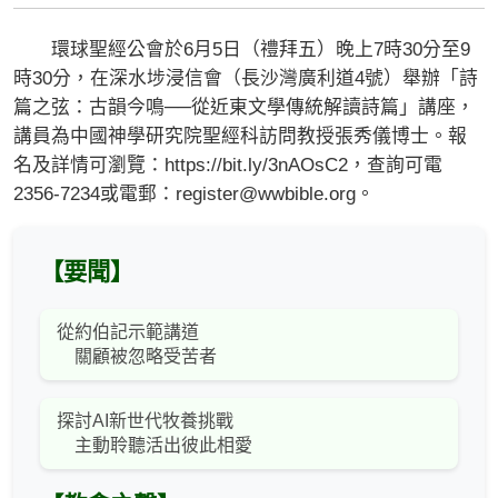
環球聖經公會於6月5日（禮拜五）晚上7時30分至9
時30分，在深水埗浸信會（長沙灣廣利道4號）舉辦「詩
篇之弦：古韻今鳴──從近東文學傳統解讀詩篇」講座，
講員為中國神學研究院聖經科訪問教授張秀儀博士。報
名及詳情可瀏覽：https://bit.ly/3nAOsC2，查詢可電
2356-7234或電郵：
register@wwbible.org
。
【要聞】
從約伯記示範講道
關顧被忽略受苦者
探討AI新世代牧養挑戰
主動聆聽活出彼此相愛