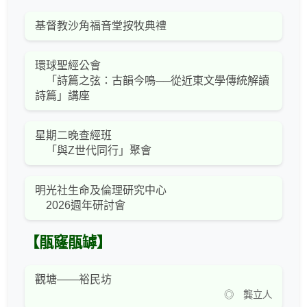
基督教沙角福音堂按牧典禮
環球聖經公會
「詩篇之弦：古韻今鳴──從近東文學傳統解讀
詩篇」講座
星期二晚查經班
「與Z世代同行」聚會
明光社生命及倫理研究中心
2026週年研討會
【瓹窿瓹罅】
觀塘——裕民坊
◎ 龔立人