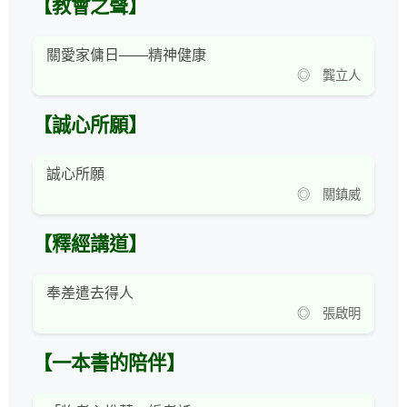
【教會之聲】
關愛家傭日——精神健康
◎ 龔立人
【誠心所願】
誠心所願
◎ 關鎮威
【釋經講道】
奉差遣去得人
◎ 張啟明
【一本書的陪伴】