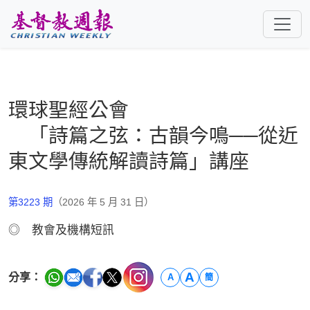
跳至主要內容
環球聖經公會
「詩篇之弦：古韻今鳴──從近
東文學傳統解讀詩篇」講座
第3223 期
（2026 年 5 月 31 日）
◎ 教會及機構短訊
A
分享：
A
簡