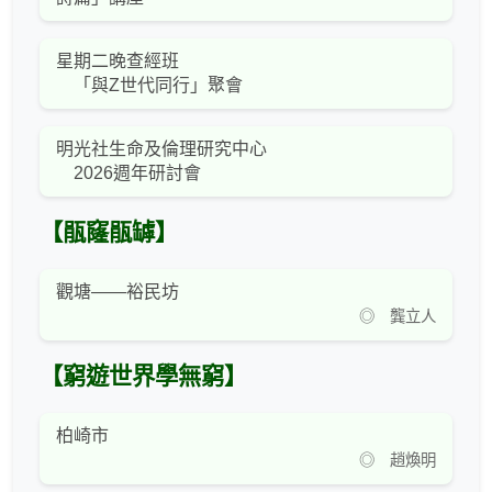
星期二晚查經班
「與Z世代同行」聚會
明光社生命及倫理研究中心
2026週年研討會
【瓹窿瓹罅】
觀塘——裕民坊
◎ 龔立人
【窮遊世界學無窮】
柏崎市
◎ 趙煥明