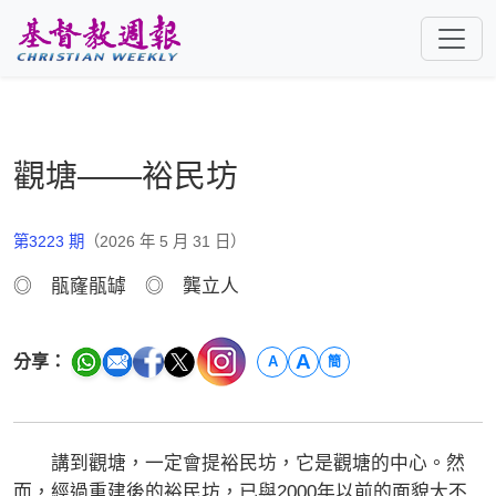
跳至主要內容
觀塘——裕民坊
第3223 期
（2026 年 5 月 31 日）
◎ 瓹窿瓹罅 ◎ 龔立人
A
分享：
A
簡
講到觀塘，一定會提裕民坊，它是觀塘的中心。然
而，經過重建後的裕民坊，已與2000年以前的面貌大不