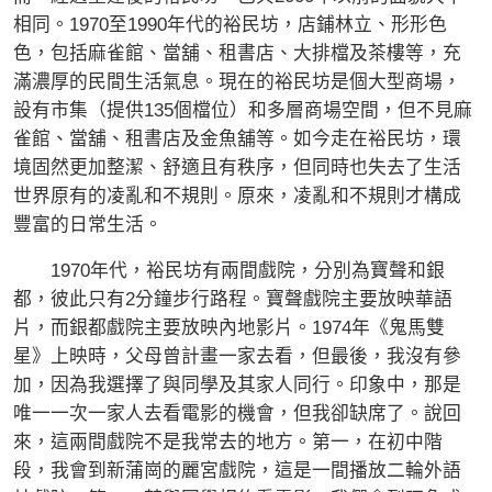
相同。1970至1990年代的裕民坊，店鋪林立、形形色
色，包括麻雀館、當舖、租書店、大排檔及茶樓等，充
滿濃厚的民間生活氣息。現在的裕民坊是個大型商場，
設有市集（提供135個檔位）和多層商場空間，但不見麻
雀館、當舖、租書店及金魚舖等。如今走在裕民坊，環
境固然更加整潔、舒適且有秩序，但同時也失去了生活
世界原有的凌亂和不規則。原來，凌亂和不規則才構成
豐富的日常生活。
1970年代，裕民坊有兩間戲院，分別為寶聲和銀
都，彼此只有2分鐘步行路程。寶聲戲院主要放映華語
片，而銀都戲院主要放映內地影片。1974年《鬼馬雙
星》上映時，父母曾計畫一家去看，但最後，我沒有參
加，因為我選擇了與同學及其家人同行。印象中，那是
唯一一次一家人去看電影的機會，但我卻缺席了。說回
來，這兩間戲院不是我常去的地方。第一，在初中階
段，我會到新蒲崗的麗宮戲院，這是一間播放二輪外語