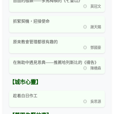
自由的枷鎖——多馬梅頓的《七重山》
◎ 莫冠文
抓緊契機，迎接使命
◎ 謝天賜
原來教會管理都很有趣的
◎ 鄧國豪
在無助中遇見恩典——推薦哈列斯比的《禱告》
◎ 陳橋森
【城市心靈】
趁着白日作工
◎ 吳思源