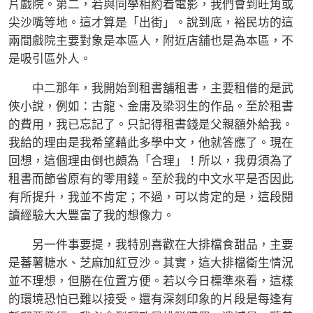
片戲院。第二，若與同學相約看電影，我們會到旺角或
尖沙嘴等地。這才算是「出街」。說到底，裕民坊的這
兩間戲院主要對象是本區人，附近店舖也是為本區，不
是吸引區外人。
中二那年，我開始到租書舖租書，主要租借的是武
俠小說，例如：古龍、金庸及梁羽生的作品。至於租書
的費用，我已忘記了。只記得租書錢是父親額外給我。
我給的理由是我希望藉此多學中文，他就答應了。現在
回想，這個理由倒也頗為「合理」！所以，我毋須為了
租書而節省原有的零用錢。至於我的中文水平是否因此
有所提升，我並不肯定；不過，可以肯定的是，這段閱
讀經驗大大豐富了我的想像力。
另一件事要提，我特別喜歡在大排檔食甜品，主要
是蕃薯糖水、芝麻加紅豆沙。其實，這大排檔衛生情況
並不理想，但勝在位置方便。若以今日標準來看，這樣
的環境恐怕已難以接受。還有深刻印象的片段是每逢有