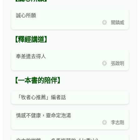
誠心所願
◎ 關鎮威
【釋經講道】
奉差遣去得人
◎ 張啟明
【一本書的陪伴】
「牧者心推薦」編者話
情感不健康，靈命定泡湯
◎ 李志剛