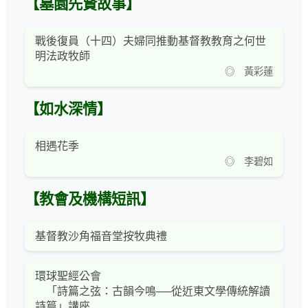
【墓園先賢故事】
戰後復員（十四）夫婦同推動基督教教育之何世
明法政牧師
◎ 黃彩蓮
【如水深情】
相遇花季
◎ 李碧如
【教會及機構短訊】
基督教沙角福音堂按牧典禮
環球聖經公會
「詩篇之弦：古韻今鳴──從近東文學傳統解讀
詩篇」講座