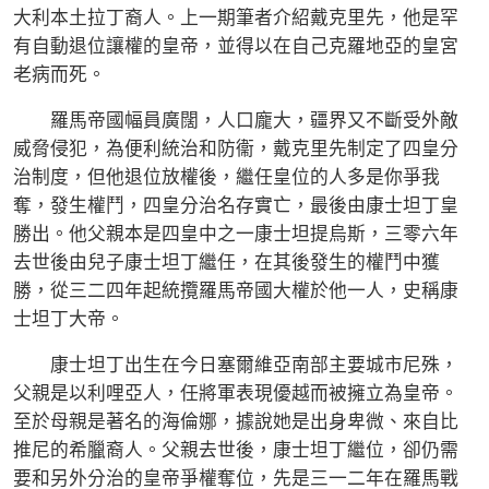
大利本土拉丁裔人。上一期筆者介紹戴克里先，他是罕
有自動退位讓權的皇帝，並得以在自己克羅地亞的皇宮
老病而死。
羅馬帝國幅員廣闊，人口龐大，疆界又不斷受外敵
威脅侵犯，為便利統治和防衞，戴克里先制定了四皇分
治制度，但他退位放權後，繼任皇位的人多是你爭我
奪，發生權鬥，四皇分治名存實亡，最後由康士坦丁皇
勝出。他父親本是四皇中之一康士坦提烏斯，三零六年
去世後由兒子康士坦丁繼任，在其後發生的權鬥中獲
勝，從三二四年起統攬羅馬帝國大權於他一人，史稱康
士坦丁大帝。
康士坦丁出生在今日塞爾維亞南部主要城市尼殊，
父親是以利哩亞人，任將軍表現優越而被擁立為皇帝。
至於母親是著名的海倫娜，據說她是出身卑微、來自比
推尼的希臘裔人。父親去世後，康士坦丁繼位，卻仍需
要和另外分治的皇帝爭權奪位，先是三一二年在羅馬戰