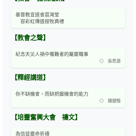
基督教宣道會荔灣堂
容彩虹傳道按牧典禮
【教會之聲】
紀念天災人禍中罹難者的屬靈職事
◎ 吳思源
【釋經講道】
你不缺機會，而缺把握機會的能力
◎ 鍾健楷
【培靈奮興大會 禱文】
為信徒靈命祈禱