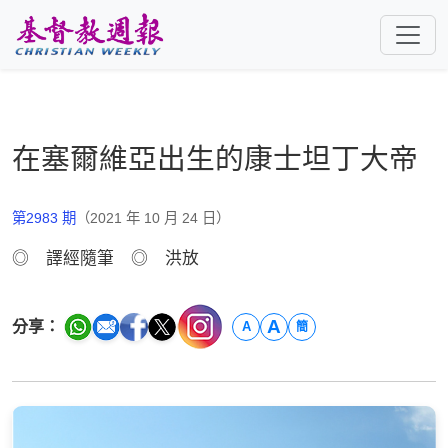
跳至主要內容
在塞爾維亞出生的康士坦丁大帝
第2983 期
（2021 年 10 月 24 日）
◎ 譯經隨筆 ◎ 洪放
A
分享：
A
簡