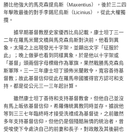
勝比他強大的馬克森提烏斯（Maxentius），後於三二四
年擊敗最後的對手李錫尼烏斯（Licinius），從此大權獨
攬。
據早期基督教歷史家優西比烏記載，康士坦丁三一
二年在羅馬米爾文橋與馬克森烏斯對決前，他看到異
象，太陽之上出現發光十字架，並顯出文字「征服於
此」；晚上做夢也看到同樣異象，於是他以十字架或
「基督」頭兩個字母標緻作為軍旗，果然戰勝馬克森烏
斯軍隊。三一三年康士坦丁頒佈米蘭敕令，寬容善待基
督教；故此基督信仰從此在羅馬帝國獲得官方認可和支
持，都是從公元三一三年起計算。
雖然康士坦丁善待和支持基督教會，但他自己並沒
有馬上皈依基督信仰，希羅傳統異教同時並存。據說他
等到三三七年臨終時才接受洗禮成為基督徒，之前雖然
多年支持基督信仰，但他仍是個殘酷無情的統治者，曾
受唆使下令處決自己的前妻和長子，對政敵及其後嗣也