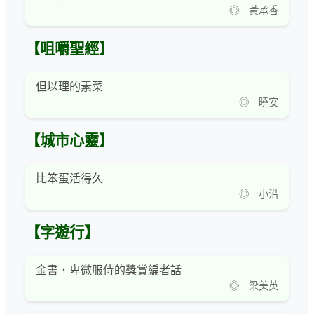
◎ 黃承香
【咀嚼聖經】
但以理的素菜
◎ 曉安
【城市心靈】
比笨蛋活得久
◎ 小沿
【字遊行】
金書．卑微服侍的獎賞編者話
◎ 梁美英