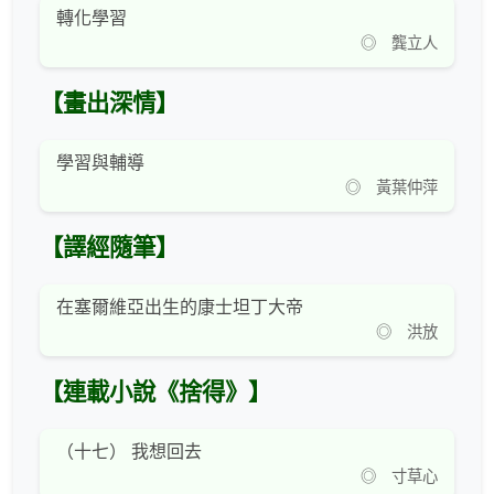
轉化學習
◎ 龔立人
【畫出深情】
學習與輔導
◎ 黃葉仲萍
【譯經隨筆】
在塞爾維亞出生的康士坦丁大帝
◎ 洪放
【連載小說《捨得》】
（十七） 我想回去
◎ 寸草心