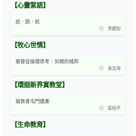
【心靈絮語】
追．跑．抓
◎ 李碧如
【牧心世情】
基督徒倫理思考：另類的城邦
◎ 吳志海
【環迴新界賞教堂】
倫敦會屯門遺產
◎ 區伯平
【生命教育】