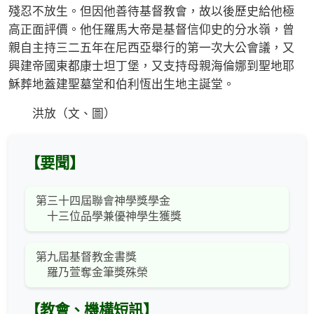
殘忍不放生。但因他善待基督教會，故以後歷史給他極
高正面評價。他任羅馬大帝是基督信仰史的分水嶺，曾
親自主持三二五年在尼西亞舉行的第一次大公會議，又
興建帝國東都康士坦丁堡，又支持母親海倫娜到聖地耶
穌葬地蓋建聖墓堂和伯利恆出生地主誕堂。
洪放（文、圖）
【要聞】
第三十四屆聯會神學獎學金
十三位品學兼優神學生獲獎
第九屆基督教金書獎
羅乃萱奪金筆獎殊榮
【教會、機構短訊】