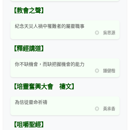
【教會之聲】
紀念天災人禍中罹難者的屬靈職事
◎ 吳思源
【釋經講道】
你不缺機會，而缺把握機會的能力
◎ 鍾健楷
【培靈奮興大會 禱文】
為信徒靈命祈禱
◎ 黃承香
【咀嚼聖經】