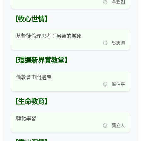
◎ 李碧如
【牧心世情】
基督徒倫理思考：另類的城邦
◎ 吳志海
【環迴新界賞教堂】
倫敦會屯門遺產
◎ 區伯平
【生命教育】
轉化學習
◎ 龔立人