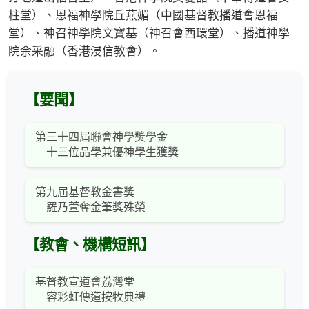
柱堂）、恩福神學院丘燕媚（中國基督教播道會恩福
堂）、神召神學院文寶基（神召會西環堂）、播道神學
院余采融（香港浸信教會）。
【要聞】
第三十四屆聯會神學獎學金
十三位品學兼優神學生獲獎
第九屆基督教金書獎
羅乃萱奪金筆獎殊榮
【教會、機構短訊】
基督教宣道會荔灣堂
容彩虹傳道按牧典禮