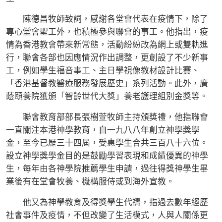
陳德昌牧師致詞，感謝各堂會代表在疫情下，除了
專心堂會聖工外，也積極參與聯會的事工。他指出，疫
情為香港教會帶來新常態，活動紛紛改為網上或雙軌進
行，聯會各部也因應情況作出調整，更創設了不少新事
工，例如學生福音事工、主日學視像教材設計比賽、
「香港基督教醫療服務發展歷史」系列活動。此外，廣
蔭頤養院獲頒「智齡世代大獎」養老護理組別金獎等。
聯會教育部部長張樹萱牧師主持頒獎禮，他指聯會
一直關注本港神學教育，自一九八八年創立神學獎學
金，至今已歷三十四屆，受惠學生合共三百八十六位。
設立神學獎學金目的是鼓勵學習表現和成績優異的神學
生，每年由各神學院推薦學生申請，過往得獎神學生畢
業後有在堂會牧養、機構服侍或到海外宣教。
他又為神學教育及得獎學生代禱，指過去數年經歷
社會事件及疫情，不但改變了生活模式，人與人關係更