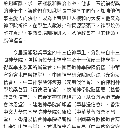
愈趨疏離，求上帝拯救和醫治心靈。他求上帝祝福得獎
的神學生，讓他們在知識增長中經歷主同行，加強他們
事主愛人的決心，成為上帝與世人復和的大使。他又為
神學院祈禱，在學生人數減少和資源緊張下，神學院仍
堅守真理，為教會培訓接班人，承傳教會在世的使命，
廣傳福音。
今屆獲頒發獎學金的十三位神學生，分別來自十三
間神學院，包括兩位學士神學生及十一位碩士神學生。
得獎學生及其所屬堂會：中國宣道神學院陳倩儀（中華
宣道會屯門興福堂）、中國神學研究院陳保焜（光道浸
信會）、中華神學院鄧潔芬（元朗浸信會）、伯特利神
學院梁善雯（百德浸信會）、牧職神學院陸國慶（基督
教會恆道堂）、信義宗神學院楊芷茵（基督教香港信義
會沐恩堂）、建道神學院鄭穎塱（學基浸信會）、香港
中文大學崇基學院神學院張筱瑋（中華基督教會基灣
堂）、香港浸信會神學院梁智程（中國基督教播道會窩
打老道山福音堂）、香港神學院吳夏晶（中華傳道會安