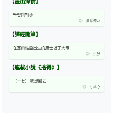
【畫出深情】
學習與輔導
◎ 黃葉仲萍
【譯經隨筆】
在塞爾維亞出生的康士坦丁大帝
◎ 洪放
【連載小說《捨得》】
（十七） 我想回去
◎ 寸草心