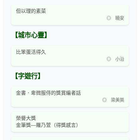
但以理的素菜
◎ 曉安
【城市心靈】
比笨蛋活得久
◎ 小沿
【字遊行】
金書．卑微服侍的獎賞編者話
◎ 梁美英
榮譽大獎
金筆獎—羅乃萱（得獎感言）