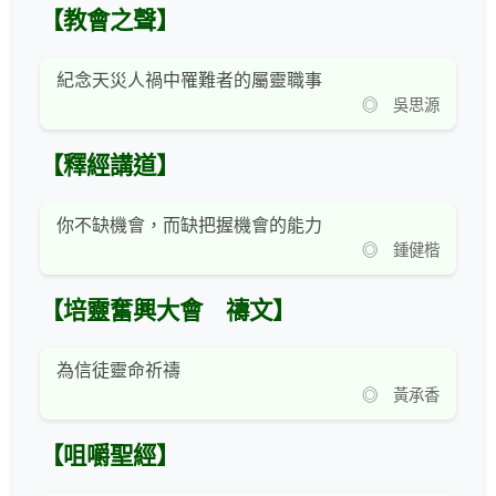
【教會之聲】
紀念天災人禍中罹難者的屬靈職事
◎ 吳思源
【釋經講道】
你不缺機會，而缺把握機會的能力
◎ 鍾健楷
【培靈奮興大會 禱文】
為信徒靈命祈禱
◎ 黃承香
【咀嚼聖經】