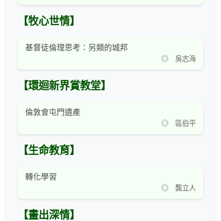
【牧心世情】
基督徒倫理思考：另類的城邦
◎ 吳志海
【環迴新界賞教堂】
倫敦會屯門遺產
◎ 區伯平
【生命教育】
轉化學習
◎ 龔立人
【畫出深情】