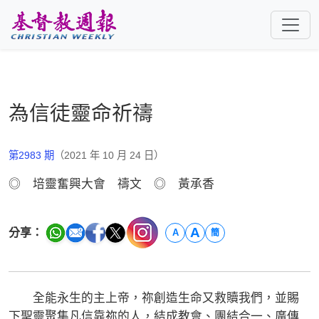
跳至主要內容
為信徒靈命祈禱
第2983 期
（2021 年 10 月 24 日）
◎ 培靈奮興大會 禱文 ◎ 黃承香
A
分享：
A
簡
全能永生的主上帝，祢創造生命又救贖我們，並賜
下聖靈聚集凡信靠祢的人，結成教會、團結合一、廣傳