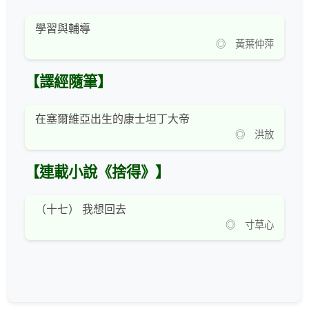
學習與輔導
◎ 黃葉仲萍
【譯經隨筆】
在塞爾維亞出生的康士坦丁大帝
◎ 洪放
【連載小說《捨得》】
（十七） 我想回去
◎ 寸草心