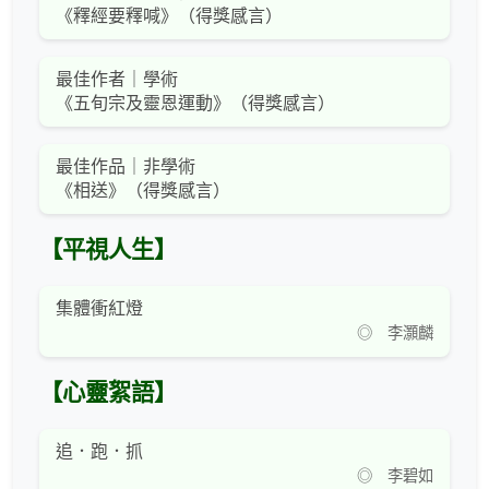
《釋經要釋喊》（得獎感言）
最佳作者｜學術
《五旬宗及靈恩運動》（得獎感言）
最佳作品｜非學術
《相送》（得獎感言）
【平視人生】
集體衝紅燈
◎ 李灝麟
【心靈絮語】
追．跑．抓
◎ 李碧如