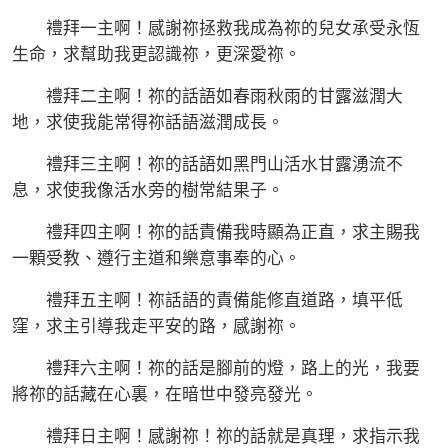
禮拜一主啊！感謝祢拯救我成為祢的兒女承受永恆
生命，求幫助我更認識祢，更深愛祢。
禮拜二主啊！祢的話語如春雨秋雨的甘露滋潤大
地，求使我能常得祢話語滋潤成長。
禮拜三主啊！祢的話語如黑門山活水甘露湧流不
息，求使我像活水旁的樹常結果子。
禮拜四主啊！祢的話責備我時顯為正直，求主賜我
一顆受教、遵行主道和樂意事奉的心。
禮拜五主啊！祢話語的責備能修直道路，填平低
窪，求主引導我走平安的路，感謝祢。
禮拜六主啊！祢的話是腳前的燈，路上的光，我要
將祢的話藏在心裏，在暗世中發亮發光。
禮拜日主啊！感謝祢！祢的話就是真理，求指示我