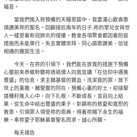
福音。
當我們進入祢預備的天糧恩筵中，我要滿心歡喜歌
頌讚美祢的聖名。回顧接近兩年的日子,祢的眾兒女與世
人一樣受着新冠肺炎的侵擾，教會各項聚會都因着防疫
措施而未能舉行，失去實體崇拜、同心謳歌讚美、信徒
相通的團契生活。
今天，在祢的引領下，我們能在放寬的措施下預備
心靈前來恭敬聆聽祢透過僕人向我宣講「在信仰中邁進
豐盛」的信息，求主藉基督的寶血，洗潔我的罪，放下
世上的重擔，藉聖靈的同在，預備心裏的好土，迎接聖
道種籽進入心中，向下扎根，不斷成長，並且向上結
果，從生命中結出豐盛的果子，彰顯祢的慈愛和寬恕的
救恩，引領罪人領受祢的恩典，得着祢賜下永生的福
樂。奉祢愛子耶穌基督聖名而求，誠心所願。
每天禱告