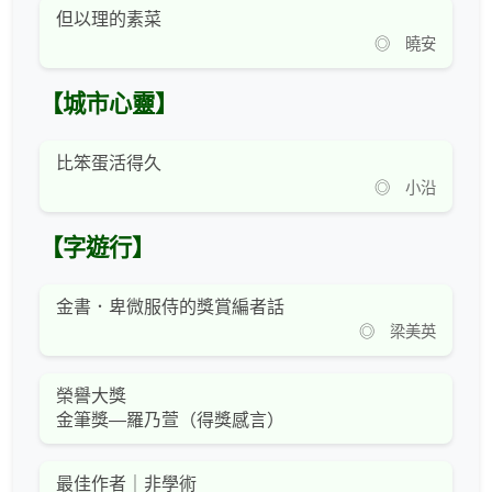
但以理的素菜
◎ 曉安
【城市心靈】
比笨蛋活得久
◎ 小沿
【字遊行】
金書．卑微服侍的獎賞編者話
◎ 梁美英
榮譽大獎
金筆獎—羅乃萱（得獎感言）
最佳作者｜非學術