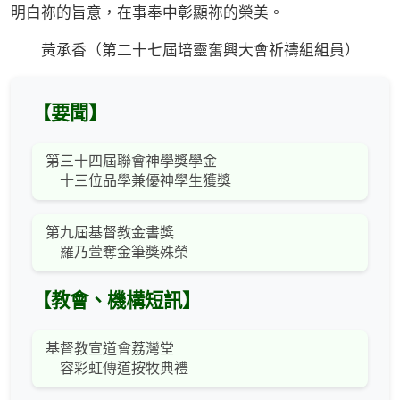
明白祢的旨意，在事奉中彰顯祢的榮美。
黃承香（第二十七屆培靈奮興大會祈禱組組員）
【要聞】
第三十四屆聯會神學獎學金
十三位品學兼優神學生獲獎
第九屆基督教金書獎
羅乃萱奪金筆獎殊榮
【教會、機構短訊】
基督教宣道會荔灣堂
容彩虹傳道按牧典禮