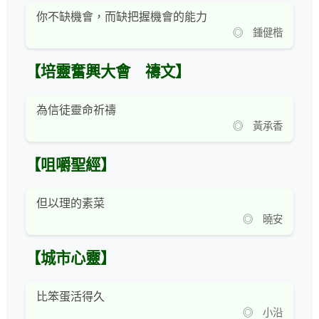
你不缺機會，而缺把握機會的能力
◎ 鍾健楷
【培靈奮興大會 禱文】
為信徒靈命祈禱
◎ 黃承香
【咀嚼聖經】
但以理的素菜
◎ 曉安
【城市心靈】
比笨蛋活得久
◎ 小沿