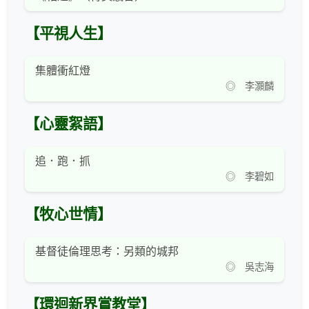
【平視人生】
集體衝紅燈
◎ 李灝麟
【心靈絮語】
追．跑．抓
◎ 李碧如
【牧心世情】
基督徒倫理思考：另類的城邦
◎ 吳志海
【環迴新界賞教堂】