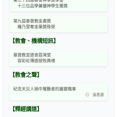
第三十四屆聯會神學獎學金
十三位品學兼優神學生獲獎
第九屆基督教金書獎
羅乃萱奪金筆獎殊榮
【教會、機構短訊】
基督教宣道會荔灣堂
容彩虹傳道按牧典禮
【教會之聲】
紀念天災人禍中罹難者的屬靈職事
◎ 吳思源
【釋經講道】