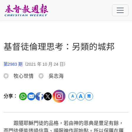
跳至主要內容
基督徒倫理思考：另類的城邦
第2983 期
（2021 年 10 月 24 日）
◎ 牧心世情 ◎ 吳志海
A
分享：
A
簡
跟隨耶穌門徒的品格，若由神的恩典是豐足有餘，
而門徒便能透過信靠、順服神作起始點。所以保羅在羅