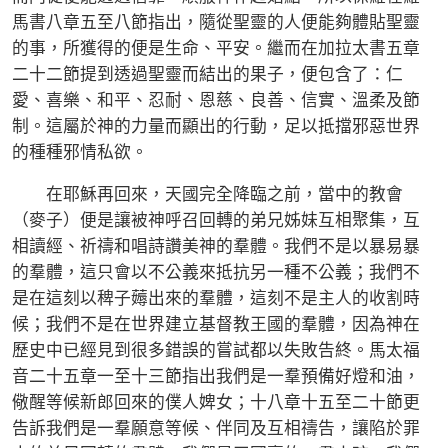
馬書八章五至八節指出，隨從聖靈的人便能夠體貼聖靈
的事，所獲得的便是生命、平安。繼而在加拉太書五章
二十二節提到透過聖靈而結出的果子，便包含了：仁
愛、喜樂、和平、忍耐、恩慈、良善、信實、溫柔及節
制。這屬於神的力量而顯出的行動，足以抵擋邪惡世界
的種種邪情私欲。
在耶穌再回來，天國完全降臨之前，當中的教會
（麥子）便是讓被神呼召回轉的弟兄姊妹互相聚集，互
相讀經、祈禱和唱詩讚美神的羣體。我們不是以暴易暴
的羣體，這只會以不公義來抵抗另一種不公義；我們不
是在這刻以稗子薅出來的羣體，這刻不是主人的收割時
候；我們不是在世界建立基督教王國的羣體，因為神在
歷史中已經見到很多錯誤的嘗試都以失敗告終。馬太福
音二十五章一至十三節指出我們是一羣預備好燈和油，
儆醒等候新郎回來的僕人婢女；十八章十五至二十節更
告訴我們是一羣願意等候、伴同及互相禱告，讓陷於罪