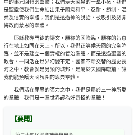
中的弟兄回轉的羣體；我們是天國裏的一羣小孩、我們
是聖靈使我們生命結出果子願意和平、忍耐、節制、溫
柔及信實的羣體；我們是透過神的說話，被吸引及認罪
悔改而蒙恩的羣體。
耶穌教導門徒的禱文，願祢的國降臨，願祢的旨意
行在地上如同在天上。所以，我們正等候天國的完全降
臨，並不是建立一個實權的管治羣體，而是透過聖靈的
教會，一同活在世界幻變不定、國家不斷交替的歷史長
河之中。教會就是另類的城邦，是屬於天國降臨前，讓
我們能預嚐天國氛圍的恩典羣體。
我們活在罪惡的張力之中，我們是屬於三一神所愛
的羣體。我們是一羣世界認為好奇怪的羣體！
【要聞】