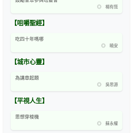
鼓勵會眾參與培靈會
◎ 楊有恆
【咀嚼聖經】
吃四十年嗎哪
◎ 曉安
【城市心靈】
為講章起題
◎ 吳思源
【平視人生】
思想穿梭機
◎ 蘇永權