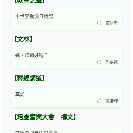
【教會之聲】
由世界勤儉日說起
◎ 龐建新
【文林】
媽，您還好嗎？
◎ 郭嘉慧
【釋經講道】
真愛
◎ 戴浩輝
【培靈奮興大會 禱文】