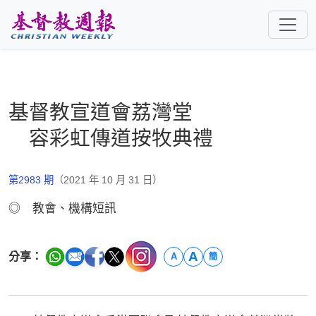
跳至主要內容
基督教宣道會荔灣堂
容彩虹傳道按牧典禮
第2983 期
（2021 年 10 月 31 日）
◎ 教會、機構短訊
A
分享：
A
簡