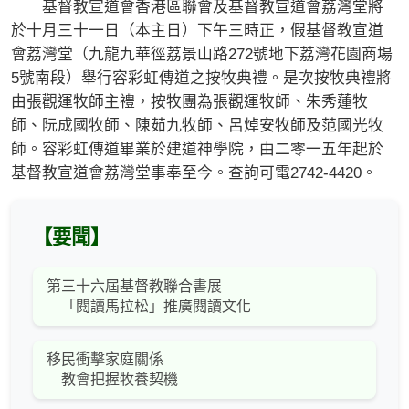
基督教宣道會香港區聯會及基督教宣道會荔灣堂將
於十月三十一日（本主日）下午三時正，假基督教宣道
會荔灣堂（九龍九華徑荔景山路272號地下荔灣花園商場
5號南段）舉行容彩虹傳道之按牧典禮。是次按牧典禮將
由張觀運牧師主禮，按牧團為張觀運牧師、朱秀蓮牧
師、阮成國牧師、陳茹九牧師、呂焯安牧師及范國光牧
師。容彩虹傳道畢業於建道神學院，由二零一五年起於
基督教宣道會荔灣堂事奉至今。查詢可電2742-4420。
【要聞】
第三十六屆基督教聯合書展
「閱讀馬拉松」推廣閱讀文化
移民衝擊家庭關係
教會把握牧養契機