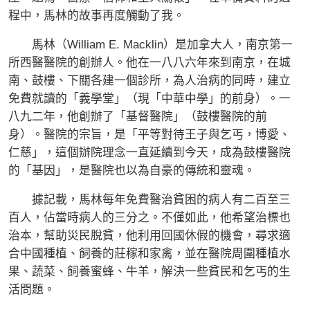
程中，馬林的故事再度觸動了我。
馬林（William E. Macklin）是加拿大人，南京第一
所西醫醫院的創辦人。他在一八八六年來到南京，在城
南、鼓樓、下關各建一個診所，為人治病的同時，建立
免費就讀的「義學堂」（現「中華中學」的前身）。一
八九二年，他創辦了「基督醫院」（鼓樓醫院的前
身）。醫院的宗旨，是「平等對待王子與乞丐，博愛、
仁慈」，這個辦院理念一直延續到今天，成為鼓樓醫院
的「基因」，是醫院也以為自豪的傳統和靈魂。
據記載，馬林每年免費醫治貧困的病人有二百至三
百人，佔當時病人的三分之。不僅如此，他希望治標也
治本，幫助災民脫貧，他利用回國休假的機會，尋求適
合中國種植、飼養的莊稼和家禽，並在醫院周圍種植水
果、蔬菜、飼養蜜蜂、牛羊，解決一些貧民和乞丐的生
活問題。