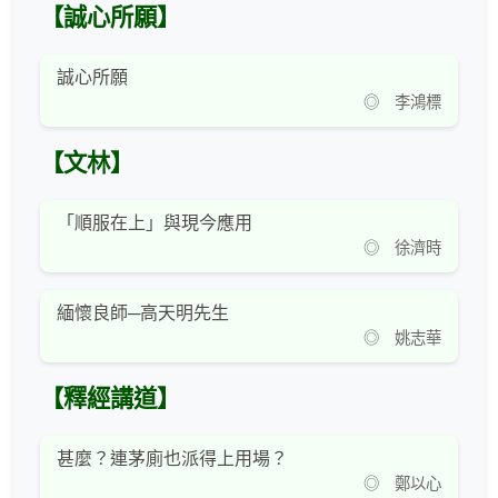
【誠心所願】
誠心所願
◎ 李鴻標
【文林】
「順服在上」與現今應用
◎ 徐濟時
緬懷良師─高天明先生
◎ 姚志華
【釋經講道】
甚麼？連茅廁也派得上用場？
◎ 鄭以心