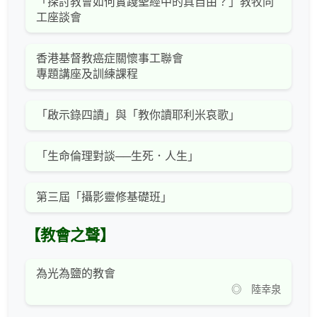
「探討教會如何實踐聖經中的真自由？」教牧同
工座談會
香港基督教癌症關懷事工聯會
專題講座及訓練課程
「啟示錄四讀」與「教你讀耶利米哀歌」
「生命倫理對談──生死．人生」
第三屆「攝影靈修基礎班」
【教會之聲】
為光為鹽的教會
◎ 陸幸泉