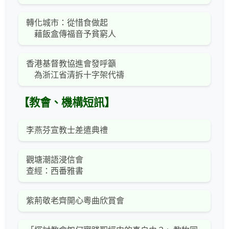
轉化城市：從惜食做起
藉飯盒傳福音予貧窮人
香港基督教協進會發呼籲
為浙江省清拆十字架代禱
【教會、機構短訊】
李燕芬宣教士差遣典禮
觀塘潮語浸信會
查經：西番雅書
紫荊敬老齊開心粵曲欣賞會