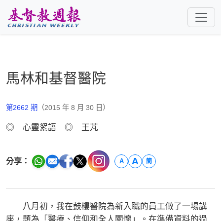
跳至主要內容
馬林和基督醫院
第2662 期
（2015 年 8 月 30 日）
◎ 心靈絮語 ◎ 王芃
A
分享：
A
簡
八月初，我在鼓樓醫院為新入職的員工做了一場講
座，題為「醫療、信仰和全人關懷」。在準備資料的過