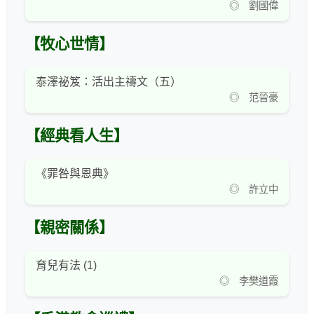
◎ 劉國偉
【牧心世情】
泰澤祕笈：活出主禱文（五）
◎ 范晉豪
【經典看人生】
《罪咎與恩典》
◎ 許立中
【親密關係】
育兒有法 (1)
◎ 李樊道霞