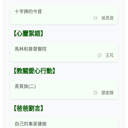
十字牌的今昔
◎ 吳思源
【心靈絮語】
馬林和基督醫院
◎ 王芃
【教關愛心行動】
青貧族(二)
◎ 鄭家輝
【爸爸劉言】
自己的事家傭做