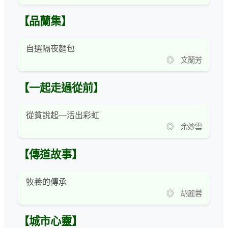
【品蘭集】
自選隔夜麵包
◎ 文蘭芳
【一起走過從前】
從貧說起—活出彩虹
◎ 余妙雲
【傳道故事】
牧養的傳承
◎ 胡麗蓉
【城市心靈】