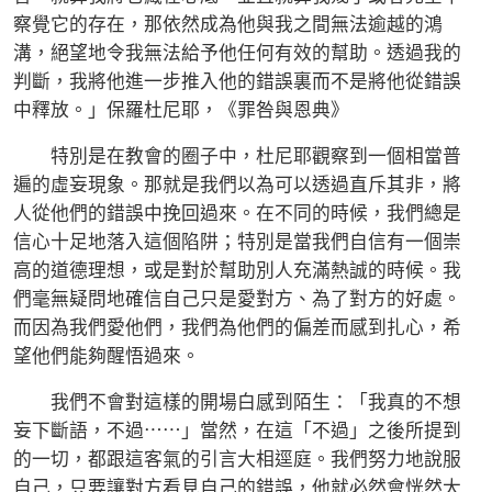
察覺它的存在，那依然成為他與我之間無法逾越的鴻
溝，絕望地令我無法給予他任何有效的幫助。透過我的
判斷，我將他進一步推入他的錯誤裏而不是將他從錯誤
中釋放。」保羅杜尼耶，《罪咎與恩典》
特別是在教會的圈子中，杜尼耶觀察到一個相當普
遍的虛妄現象。那就是我們以為可以透過直斥其非，將
人從他們的錯誤中挽回過來。在不同的時候，我們總是
信心十足地落入這個陷阱；特別是當我們自信有一個崇
高的道德理想，或是對於幫助別人充滿熱誠的時候。我
們毫無疑問地確信自己只是愛對方、為了對方的好處。
而因為我們愛他們，我們為他們的偏差而感到扎心，希
望他們能夠醒悟過來。
我們不會對這樣的開場白感到陌生：「我真的不想
妄下斷語，不過⋯⋯」當然，在這「不過」之後所提到
的一切，都跟這客氣的引言大相逕庭。我們努力地說服
自己，只要讓對方看見自己的錯誤，他就必然會恍然大