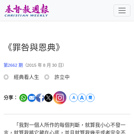
跳至主要內容
《罪咎與恩典》
第2662 期
（2015 年 8 月 30 日）
◎ 經典看人生 ◎ 許立中
A
分享：
A
簡
「我對一個人所作的每個判斷，就算我小心不發一
言，就算我將它藏在心底，並且就算我幾乎或者完全不