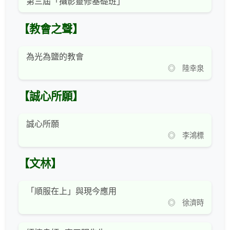
第三屆「攝影靈修基礎班」
【教會之聲】
為光為鹽的教會
◎ 陸幸泉
【誠心所願】
誠心所願
◎ 李鴻標
【文林】
「順服在上」與現今應用
◎ 徐濟時