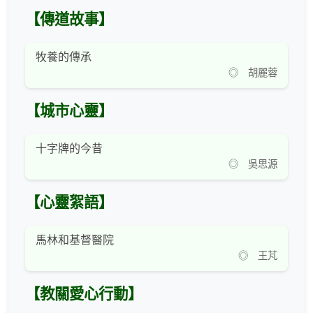
【傳道故事】
牧養的傳承
◎ 胡麗蓉
【城市心靈】
十字牌的今昔
◎ 吳思源
【心靈絮語】
馬林和基督醫院
◎ 王芃
【教關愛心行動】