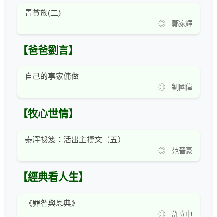
青貧族(二)
◎ 鄭家輝
【爸爸劉言】
自己的事家傭做
◎ 劉國偉
【牧心世情】
泰澤祕笈：活出主禱文（五）
◎ 范晉豪
【經典看人生】
《罪咎與恩典》
◎ 許立中