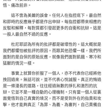
悟、痛改前非。
這不啻為美麗的誤會。任何人在指控底下，最自然
和即時的反應幾乎都是作出申辯。每指控都帶來相應的
反駁和解釋，每對質都引發起更多的自衞和抗辯。這是
一般人最自然不過的反應。
杜尼耶認為所有的批評都是破壞性的。這大概就是
我們都懼怕被批評的原因。而跟其他恐懼一樣，我們所
面對的是自保的原始反應，就像我們面對飢餓、寒冷和
猛獸的情況一樣。
事實上就算你折服了一個人，亦不代表你已經將他
挽回過來。無話可說，並不代表心悅誠服。真正的悔過
是一條漫長的道路，往往經過無數的掙扎和激烈的抗
辯。它並不是一種自動的心理機制。只有當一個人從裏
面覺悟到自己真實的境況，而不是受到外在的指責和攻
擊，他才能夠真正「為罪、為義、為審判，自己責備自