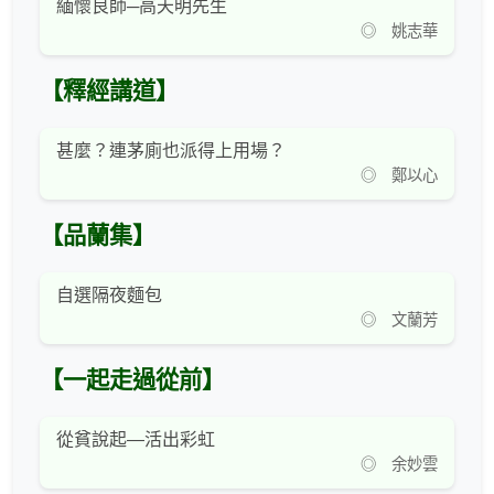
緬懷良師─高天明先生
◎ 姚志華
【釋經講道】
甚麼？連茅廁也派得上用場？
◎ 鄭以心
【品蘭集】
自選隔夜麵包
◎ 文蘭芳
【一起走過從前】
從貧說起—活出彩虹
◎ 余妙雲