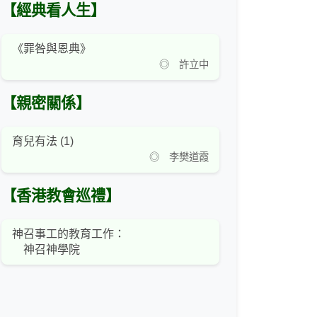
【經典看人生】
《罪咎與恩典》
◎ 許立中
【親密關係】
育兒有法 (1)
◎ 李樊道霞
【香港教會巡禮】
神召事工的教育工作：
神召神學院