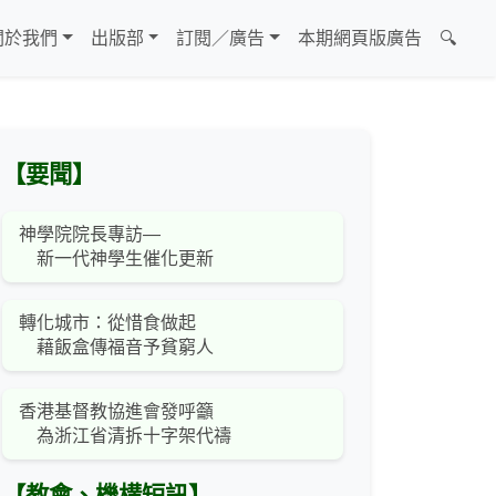
關於我們
出版部
訂閱／廣告
本期網頁版廣告
🔍
【要聞】
神學院院長專訪—
新一代神學生催化更新
轉化城市：從惜食做起
藉飯盒傳福音予貧窮人
香港基督教協進會發呼籲
為浙江省清拆十字架代禱