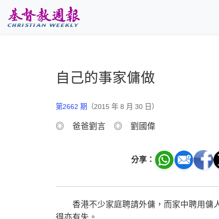
跳至主要內容
自己的事家傭做
第2662 期
（2015 年 8 月 30 日）
◎ 爸爸劉言 ◎ 劉國偉
分享：
香港不少家庭聘請外傭，而家中聘用傭人
得亦有失。