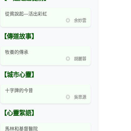
從貧說起—活出彩虹
◎ 余妙雲
【傳道故事】
牧養的傳承
◎ 胡麗蓉
【城市心靈】
十字牌的今昔
◎ 吳思源
【心靈絮語】
馬林和基督醫院