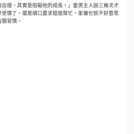
用自理，其實是阻礙他的成長。」要男主人說三幾次才
享受慣了，還是順口要求姐姐幫忙，家傭也就不好意思
有關習慣。