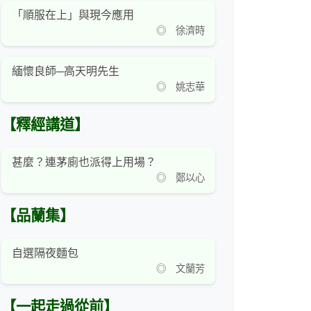
「順服在上」與現今應用
◎ 徐濟時
緬懷良師─高天明先生
◎ 姚志華
【釋經講道】
甚麼？連茅廁也派得上用場？
◎ 鄭以心
【品蘭集】
自選隔夜麵包
◎ 文蘭芳
【一起走過從前】