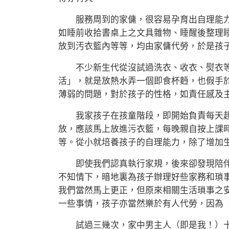
服務周到的家傭，很容易孕育出自理能力
如睡前收拾書桌上之文具雜物、睡醒後整理
放到汚衣籃內等等，均由家傭代勞，於是孩
不少新生代從沒試過洗衣、收衣、熨衣等
活」，就是放熱水弄一個即食杯麪，也假手
薄弱的問題，對於孩子的性格，如責任感及
我家孩子在孩童階段，即開始負責每天起
放，應該馬上放進污衣籃，每晚親自按上課
等。從小就培養孩子的自理能力，除了增加
即使我們認真執行家規，後來卻發現陪伴
不知情下，暗地裏為孩子辦理好些家務和瑣
我們當然馬上更正，但原來相關生活瑣事之
一些事情，孩子亦當然樂於有人代勞，因為
試過三幾次，家中男主人（即是我！）十