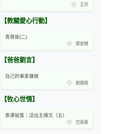
◎ 王芃
【教關愛心行動】
青貧族(二)
◎ 鄭家輝
【爸爸劉言】
自己的事家傭做
◎ 劉國偉
【牧心世情】
泰澤祕笈：活出主禱文（五）
◎ 范晉豪