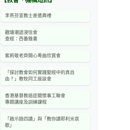
【教會、機構短訊】
李燕芬宣教士差遣典禮
觀塘潮語浸信會
查經：西番雅書
紫荊敬老齊開心粵曲欣賞會
「探討教會如何實踐聖經中的真自
由？」教牧同工座談會
香港基督教癌症關懷事工聯會
專題講座及訓練課程
「啟示錄四讀」與「教你讀耶利米哀
歌」