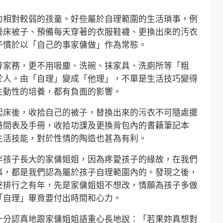
相對較弱的孩童。好些屬於自理範圍的生活瑣事，例
睡床被子、預備每天穿著的衣服鞋襪、更換出來的汚衣
子慣於以「自己的事家傭做」作為常態。
家務，更不用吸塵、洗碗、抹家具、洗廁所等「粗
於人。由「自理」變成「他理」，不單是生活技巧變得
主動性的培養，都有負面的影響。
床後，收拾自己的被子，替換出來的污衣不可隨處擺
時間表及手冊，收拾功課及更換背包內的書籍筆記本
生活技能，對於性情的陶造也甚為有利。
孩子長大的家傭姐姐，因為疼愛孩子的緣故，在我們
事，都是我們認為屬於孩子自理範圍內的。發現之後，
安排行之有年，先是家傭姐姐不想改，情願為孩子多做
「自理」畢竟要付出時間和心力。
分認真地跟家傭姐姐語重心長地說：「若果妳真想對