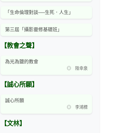
「生命倫理對談──生死．人生」
第三屆「攝影靈修基礎班」
【教會之聲】
為光為鹽的教會
◎ 陸幸泉
【誠心所願】
誠心所願
◎ 李鴻標
【文林】