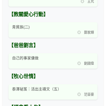
◎ 王芃
【教關愛心行動】
青貧族(二)
◎ 鄭家輝
【爸爸劉言】
自己的事家傭做
◎ 劉國偉
【牧心世情】
泰澤祕笈：活出主禱文（五）
◎ 范晉豪