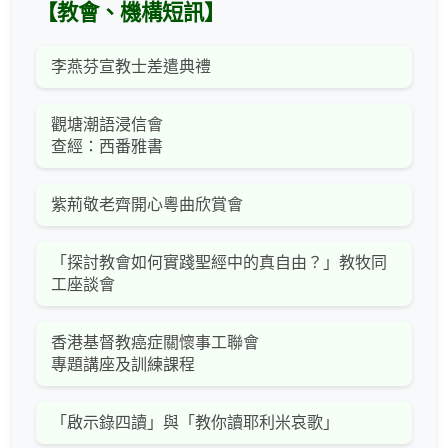
【教會、機構短訊】
李燕芬宣教士差遣典禮
觀塘潮語浸信會
查經：西番雅書
紫荊敬老齊開心粵曲欣賞會
「探討教會如何實踐聖經中的真自由？」教牧同
工座談會
香港基督教癌症關懷事工聯會
專題講座及訓練課程
「啟示錄四讀」與「教你讀耶利米哀歌」