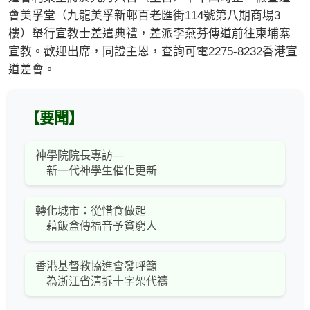
會美孚堂（九龍美孚新邨百老匯街114號第八期商場3
樓）舉行宣教士差遣典禮，差派李燕芬傳道前往柬埔寨
宣教。歡迎出席，同證主恩，查詢可電2275-8232香港宣
道差會。
【要聞】
神學院院長專訪—
新一代神學生催化更新
轉化城市：從惜食做起
藉飯盒傳福音予貧窮人
香港基督教協進會發呼籲
為浙江省清拆十字架代禱