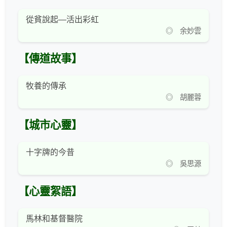
從貧說起—活出彩虹
◎ 余妙雲
【傳道故事】
牧養的傳承
◎ 胡麗蓉
【城市心靈】
十字牌的今昔
◎ 吳思源
【心靈絮語】
馬林和基督醫院