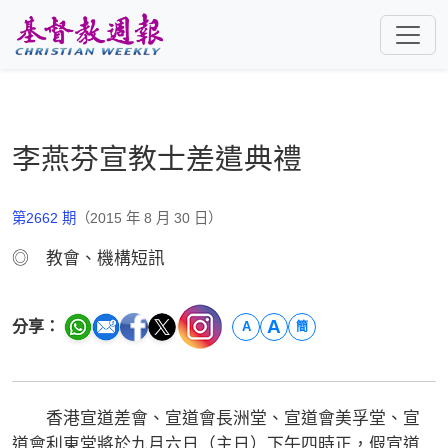
跳至主要內容
李燕芬宣教士差遣典禮
第2662 期
（2015 年 8 月 30 日）
◎ 教會、機構短訊
A
分享：
A
簡
香港宣道差會、宣道會長洲堂、宣道會美孚堂、宣
道會利東堂將於九月六日（主日）下午四時正，假宣道