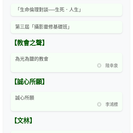
「生命倫理對談──生死．人生」
第三屆「攝影靈修基礎班」
【教會之聲】
為光為鹽的教會
◎ 陸幸泉
【誠心所願】
誠心所願
◎ 李鴻標
【文林】