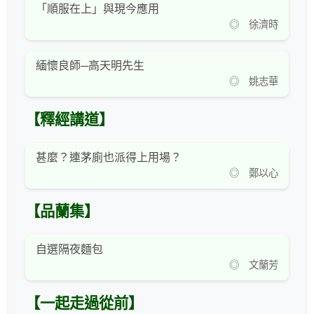
「順服在上」與現今應用
◎ 徐濟時
緬懷良師─高天明先生
◎ 姚志華
【釋經講道】
甚麼？連茅廁也派得上用場？
◎ 鄭以心
【品蘭集】
自選隔夜麵包
◎ 文蘭芳
【一起走過從前】