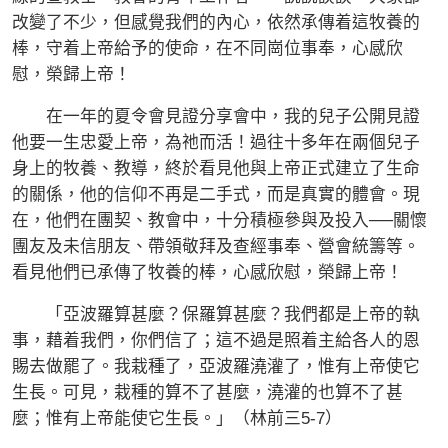
改變了不少，但感覺我們的內心，依然承傳着這牧養的
棒，守着上帝給予的使命，在不同崗位事奉，心感欣
慰，榮歸上帝！
在一年的夏令會見證分享會中，我的兒子公開見證
他要一生忠愛上帝，為祂而活！過往十多年在兩個兒子
身上的牧養、教導，終於看見他與上帝正式建立了生命
的關係，他的信仰不再是二手式，而是真實的體會。現
在，他們在團契、教會中，十分積極參與及投入──關懷
團友及未信朋友、帶領敬拜及查經事奉、營會統籌等。
看見他們已承傳了牧養的棒，心感欣慰，榮歸上帝！
「亞波羅算甚麼？保羅算甚麼？我們都是上帝的執
事，藉着我們，你們信了；這不過是照着主給各人的恩
賜去做罷了。我栽種了，亞波羅澆灌了，惟有上帝使它
生長。可見，栽種的算不了甚麼，澆灌的也算不了甚
麼；惟有上帝能使它生長。」（林前三5-7）