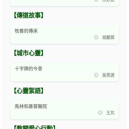
【傳道故事】
牧養的傳承
◎ 胡麗蓉
【城市心靈】
十字牌的今昔
◎ 吳思源
【心靈絮語】
馬林和基督醫院
◎ 王芃
【教關愛心行動】