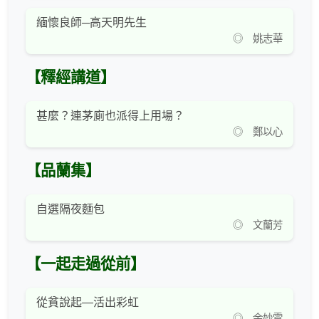
緬懷良師─高天明先生
◎ 姚志華
【釋經講道】
甚麼？連茅廁也派得上用場？
◎ 鄭以心
【品蘭集】
自選隔夜麵包
◎ 文蘭芳
【一起走過從前】
從貧說起—活出彩虹
◎ 余妙雲