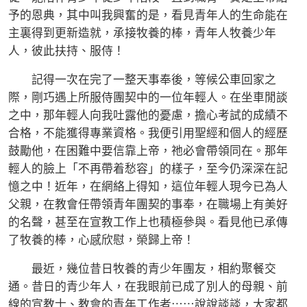
予的恩典，其中叫我興奮的是，看見青年人的生命能在
主裏得到更新造就，承接牧養的棒，青年人牧養少年
人，彼此扶持、服侍！
記得一次在完了一整天事奉後，等候公車回家之
際，剛巧遇上所服侍團契中的一位年輕人。在坐車閒談
之中，那年輕人向我吐露他的憂慮，擔心考試的成績不
合格，不能獲得專業資格。我便引用聖經和個人的經歷
鼓勵他，在困難中要信靠上帝，祂必會帶領同在。那年
輕人的臉上「不再帶着愁容」的樣子，至今仍深深在記
憶之中！近年，在網絡上得知，這位年輕人現今已為人
父親，在教會任帶領青年團契的事奉，在職場上有美好
的名聲，甚至在宣教工作上也積極參與。看見他已承傳
了牧養的棒，心感欣慰，榮歸上帝！
最近，幾位昔日牧養的青少年團友，相約聚餐交
通。昔日的青少年人，在我眼前已成了別人的母親、前
線的宣教士、教會的青年工作者⋯⋯說說談談，大家都