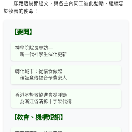
願藉這幾節經文，與各主內同工彼此勉勵，繼續忠
於牧養的使命！
【要聞】
神學院院長專訪—
新一代神學生催化更新
轉化城市：從惜食做起
藉飯盒傳福音予貧窮人
香港基督教協進會發呼籲
為浙江省清拆十字架代禱
【教會、機構短訊】