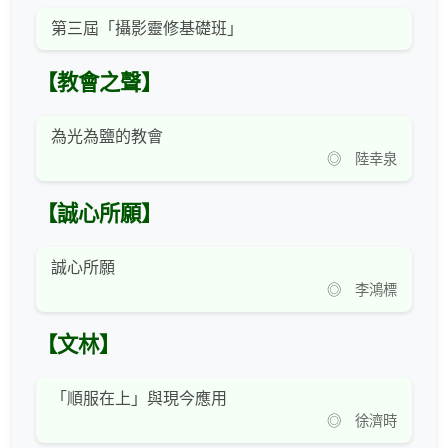
第三屆「攝影靈修基礎班」
【教會之聲】
為光為鹽的教會
◎ 陸幸泉
【誠心所願】
誠心所願
◎ 李鴻標
【文林】
「順服在上」與現今應用
◎ 徐濟時