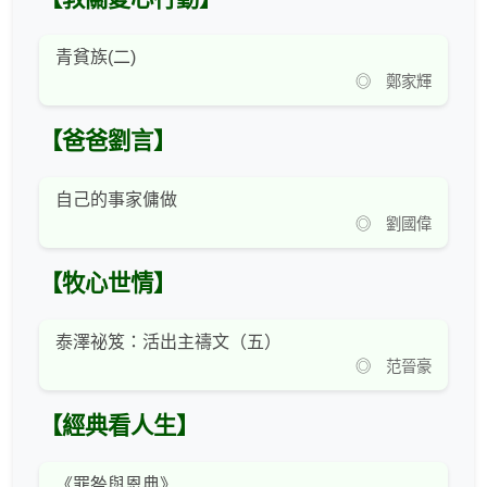
青貧族(二)
◎ 鄭家輝
【爸爸劉言】
自己的事家傭做
◎ 劉國偉
【牧心世情】
泰澤祕笈：活出主禱文（五）
◎ 范晉豪
【經典看人生】
《罪咎與恩典》