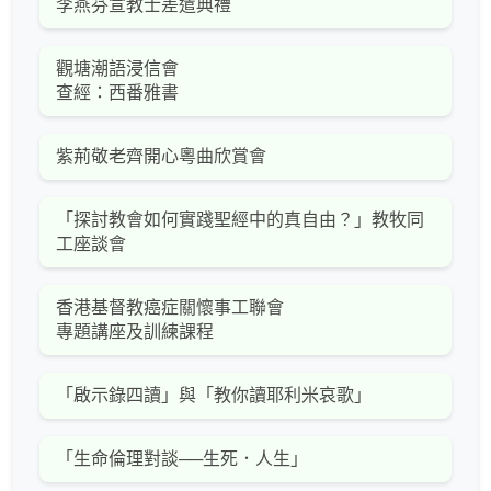
李燕芬宣教士差遣典禮
觀塘潮語浸信會
查經：西番雅書
紫荊敬老齊開心粵曲欣賞會
「探討教會如何實踐聖經中的真自由？」教牧同
工座談會
香港基督教癌症關懷事工聯會
專題講座及訓練課程
「啟示錄四讀」與「教你讀耶利米哀歌」
「生命倫理對談──生死．人生」