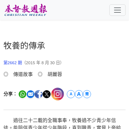
跳至主要內容
牧養的傳承
第2662 期
（2015 年 8 月 30 日）
◎ 傳道故事 ◎ 胡麗蓉
A
分享：
A
簡
過往二十二載的全職事奉，牧養過不少青少年信
徒。能陪伴青少年從少年階段，直到職青，實是上帝給