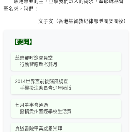
願賜恩典的主，垂聽我們眾人的禱求，奉耶穌基督
聖名求，阿們！
文子安（香港基督教紀律部隊團契團牧）
【要聞】
慈惠部呼籲會員堂
行動響應敬老雙月
2014世界盃前後賭風調查
手機投注助長青少年賭博
七月董事會通過
撥捐貴州聖經學校生活費
真道書院畢業感恩崇拜