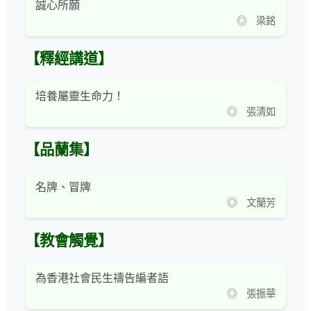
誠心所願
◎ 梁銘
【釋經講道】
培養屬靈生命力！
◎ 張清如
【品蘭集】
名牌、冒牌
◎ 文蘭芳
【教會觸覺】
為香港社會民生禱告編者語
◎ 張振華