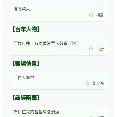
橋底親人
◎ 揚眉
【百年人物】
西牧皮堯士有功香港華人教會（六）
◎ 浩然
【職場情景】
活在人羣中
◎ 鄭景鴻
【譯經隨筆】
為伊拉克的基督教會淌淚