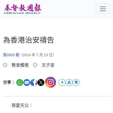
跳至主要內容
為香港治安禱告
第2603 期
（2014 年 7 月 13 日）
◎ 教會觸覺 ◎ 文子安
A
分享：
A
簡
慈愛天父：