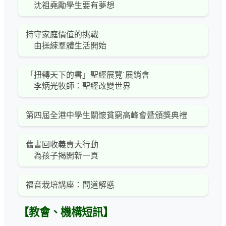
沈祖堯勵學生要有夢想
持守家庭價值的挑戰
由操練羣體生活開始
「扭轉天下的書」聖經展覽˙展銷會
李炳光牧師：聖經改變世界
第四屆全港中學生關懷貧窮高峰會暨頒獎典禮
舊書回收義賣大行動
為孩子揭開新一頁
福音栽培講座：問道解惑
【教會、機構短訊】