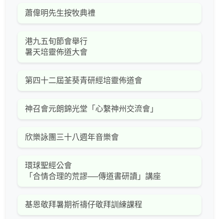
蕭偉明先生按牧典禮
港九五旬節會舉行
暑天培靈佈道大會
第四十二屆荃葵青研經培靈佈道會
神召會元朗錦光堂「心繫神州交流會」
欣樂詠團三十八週年音樂會
環球聖經公會
「合情合理的荒謬──傳道書研讀」講座
基恩敬拜暑期祈禱仔敬拜訓練課程