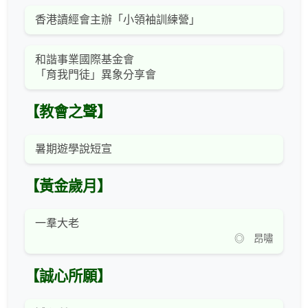
香港讀經會主辦「小領袖訓練營」
和諧事業國際基金會
「育我門徒」異象分享會
【教會之聲】
暑期遊學說短宣
【黃金歲月】
一羣大老
◎ 昂嘯
【誠心所願】