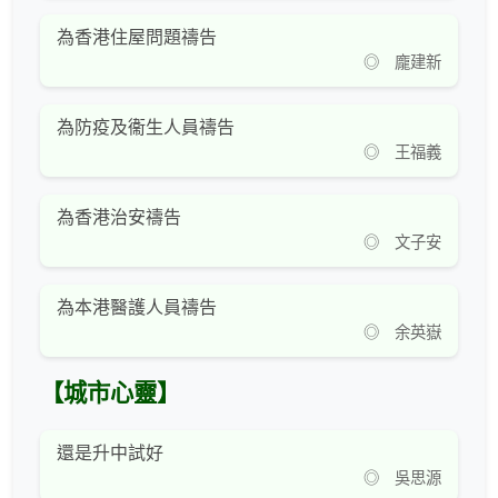
為香港住屋問題禱告
◎ 龐建新
為防疫及衞生人員禱告
◎ 王福義
為香港治安禱告
◎ 文子安
為本港醫護人員禱告
◎ 余英嶽
【城市心靈】
還是升中試好
◎ 吳思源