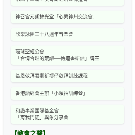
神召會元朗錦光堂「心繫神州交流會」
欣樂詠團三十八週年音樂會
環球聖經公會
「合情合理的荒謬──傳道書研讀」講座
基恩敬拜暑期祈禱仔敬拜訓練課程
香港讀經會主辦「小領袖訓練營」
和諧事業國際基金會
「育我門徒」異象分享會
【教會之聲】