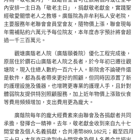
內安排一主日為「敬老主日」，捐獻敬老獻金，實踐聖
經敬愛關懷老人之教導。廣蔭院為非牟利私人安老院，
主要服務年老聯會會員堂會友，隨物價上漲，聯會現每
年需補貼約六萬元予每位院友，本年度赤字預計將會超
過一千三百萬元。
觀塘廣蔭老人院（廣蔭頤養院）優化工程完成後，
原居住於鑽石山廣蔭老人院之長者，於今年初已遷往觀
塘院，現入住總人數約一百六十人。新院舍不論硬件還
是軟件，都為長者帶來更好的照顧，但同時因添置了新
的護理設施及儀器，也增聘更專業的護理人手，且針對
體弱院友提供特別照顧服務，加上近年物價上漲致伙食
等費用頻頻增加，支出費用更為龐大。
廣蔭院每年的龐大經費素來由聯會及各捐獻者共同
承擔，發揮合一精神。去年，敬老獻金收到來自九十七
間堂會及個人名義捐獻，合共港幣889,162元；截至四月
三十日，本年亦已收到由十間堂會及個人名義合共捐出