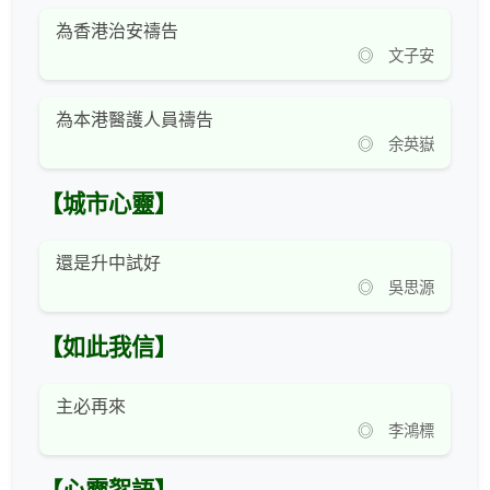
為香港治安禱告
◎ 文子安
為本港醫護人員禱告
◎ 余英嶽
【城市心靈】
還是升中試好
◎ 吳思源
【如此我信】
主必再來
◎ 李鴻標