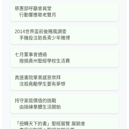
慈惠部呼籲會員堂
行動響應敬老雙月
2014世界盃前後賭風調查
手機投注助長青少年賭博
七月董事會通過
撥捐貴州聖經學校生活費
真道書院畢業感恩崇拜
沈祖堯勵學生要有夢想
持守家庭價值的挑戰
由操練羣體生活開始
「扭轉天下的書」聖經展覽˙展銷會