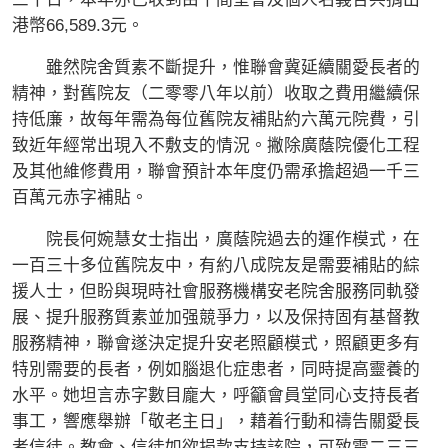
港幣66,589.3元。
雖然院舍質素不斷提升，惟聯會冀延續關愛長者的
精神，對舊院友（二零零八年以前）收取之費用繼續保
持低廉，故每年需為每位舊院友補貼約六萬元院費，引
致近年經常出現入不敷支的情況。撇除廣蔭院優化工程
及其他維修費用，聯會預計本年度仍需承擔超過一千三
百萬元赤字補貼。
院長何婉慧女士指出，廣蔭院過去的運作模式，在
一百三十多位舊院友中，有約八成院友是需要補貼的綜
援人士，但盼與現時社會服務機構安老院舍服務同軌發
展、提升服務質素並加强競爭力，以及保持固有基督教
服務精神，聯會遂決定提升安老照顧模式，照顧更多有
特別需要的長者，例如腦退化症患者，同時提高靈養的
水平。她坦言赤字數目龐大，呼籲會員堂同心支持長者
事工，響應舉辦「敬老主日」，藉着行動和禱告關愛長
者信徒。教會、信徒如欲捐款支持該院，可致電二三三