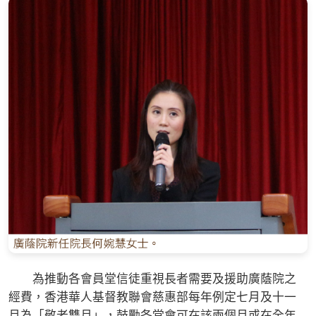
為推動各會員堂信徒重視長者需要及援助廣蔭院之
經費，香港華人基督教聯會慈惠部每年例定七月及十一
月為「敬老雙月」，鼓勵各堂會可在該兩個月或在全年