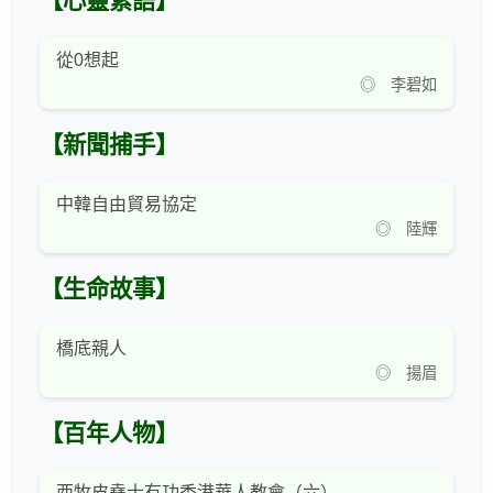
【心靈絮語】
從0想起
◎ 李碧如
【新聞捕手】
中韓自由貿易協定
◎ 陸輝
【生命故事】
橋底親人
◎ 揚眉
【百年人物】
西牧皮堯士有功香港華人教會（六）