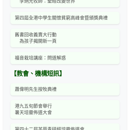
李炳光牧師：聖經改變世界
第四屆全港中學生關懷貧窮高峰會暨頒獎典禮
舊書回收義賣大行動
為孩子揭開新一頁
福音栽培講座：問道解惑
【教會、機構短訊】
蕭偉明先生按牧典禮
港九五旬節會舉行
暑天培靈佈道大會
第四十二屆荃葵青研經培靈佈道會