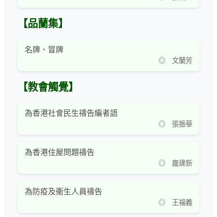
【品蘭集】
名牌、冒牌
◎ 文蘭芳
【教會觸覺】
為香港社會民生禱告編者語
◎ 張振華
為香港住屋問題禱告
◎ 龐建新
為防疫及衞生人員禱告
◎ 王福義