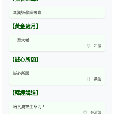
暑期遊學說短宣
【黃金歲月】
一羣大老
◎ 昂嘯
【誠心所願】
誠心所願
◎ 梁銘
【釋經講道】
培養屬靈生命力！
◎ 張清如