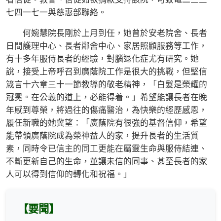
七四一七一與慈惠部聯絡。
何婉慧院長剛於上月到任，她曾於安老院舍、長者
日間護理中心、長者鄰舍中心、家居照顧服務等工作，
有十多年服侍長者的經驗，對腦退化症尤有研究。她
說，接受上帝呼召到廣蔭院工作是很大的挑戰，但堅信
箴言十六章三十一節教導的敬老精神，「白髮是榮耀的
冠冕。在公義的道上，必能得着。」希望能讓長者在晚
年感到尊榮，將過往的傷痛醫治，為快樂的經歷感恩，
履任新職的她冀望：「廣蔭院有很強的基督信仰，希望
能帶領廣蔭院成為榮神益人的家，提升長者的生活質
素，同時令已信主的同工更能在屬靈生命與服侍結連、
不斷更新自己的生命，並讓未信的同事、甚至長者的家
人可以得到信仰的轉化和祝福。」
【要聞】