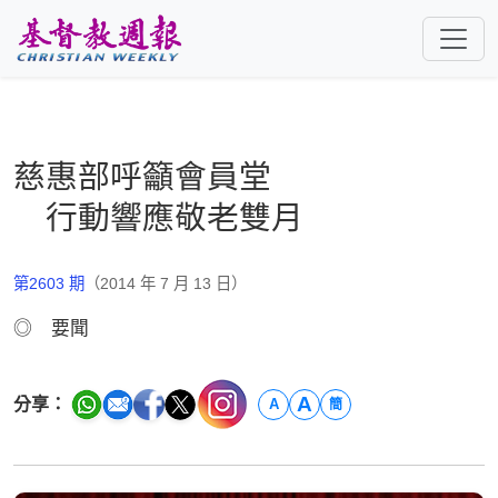
跳至主要內容
慈惠部呼籲會員堂
行動響應敬老雙月
第2603 期
（2014 年 7 月 13 日）
◎ 要聞
A
分享：
A
簡