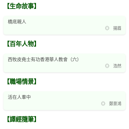
【生命故事】
橋底親人
◎ 揚眉
【百年人物】
西牧皮堯士有功香港華人教會（六）
◎ 浩然
【職場情景】
活在人羣中
◎ 鄭景鴻
【譯經隨筆】