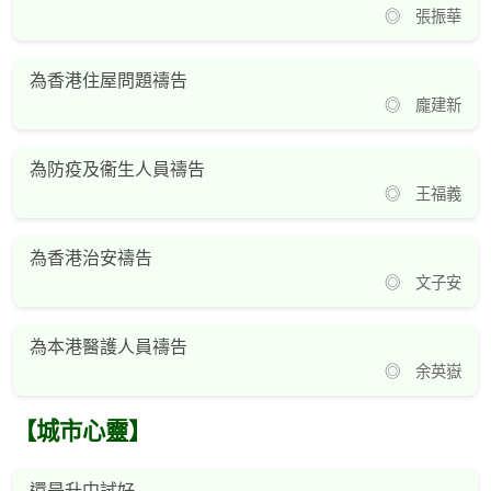
◎ 張振華
為香港住屋問題禱告
◎ 龐建新
為防疫及衞生人員禱告
◎ 王福義
為香港治安禱告
◎ 文子安
為本港醫護人員禱告
◎ 余英嶽
【城市心靈】
還是升中試好