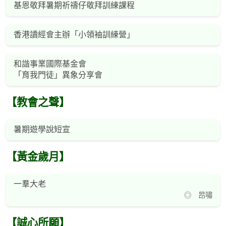
基恩敬拜暑期祈禱仔敬拜訓練課程
香港讀經會主辦「小領袖訓練營」
和諧事業國際基金會
「育我門徒」異象分享會
【教會之聲】
暑期遊學說短宣
【黃金歲月】
一羣大老
◎ 昂嘯
【誠心所願】