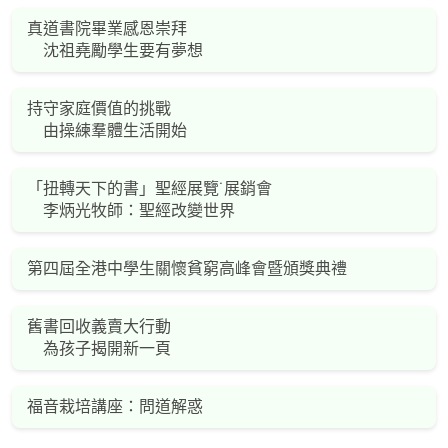
真道書院畢業感恩崇拜
沈祖堯勵學生要有夢想
持守家庭價值的挑戰
由操練羣體生活開始
「扭轉天下的書」聖經展覽˙展銷會
李炳光牧師：聖經改變世界
第四屆全港中學生關懷貧窮高峰會暨頒獎典禮
舊書回收義賣大行動
為孩子揭開新一頁
福音栽培講座：問道解惑