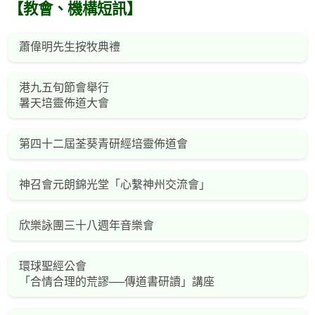
【教會、機構短訊】
蕭偉明先生按牧典禮
港九五旬節會舉行
暑天培靈佈道大會
第四十二屆荃葵青研經培靈佈道會
神召會元朗錦光堂「心繫神州交流會」
欣樂詠團三十八週年音樂會
環球聖經公會
「合情合理的荒謬──傳道書研讀」講座