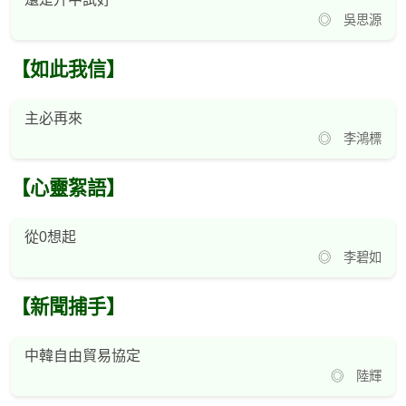
◎ 吳思源
【如此我信】
主必再來
◎ 李鴻標
【心靈絮語】
從0想起
◎ 李碧如
【新聞捕手】
中韓自由貿易協定
◎ 陸輝