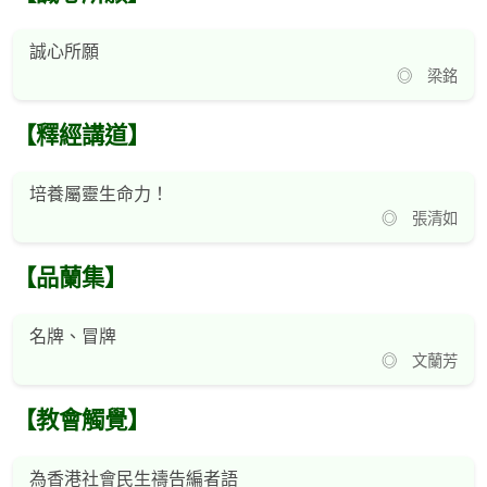
誠心所願
◎ 梁銘
【釋經講道】
培養屬靈生命力！
◎ 張清如
【品蘭集】
名牌、冒牌
◎ 文蘭芳
【教會觸覺】
為香港社會民生禱告編者語