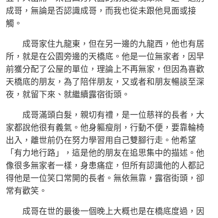
成哥，無論是否認識成哥，而我也從未跟他見面或接
觸。
成哥家住九龍東，但在另一邊的九龍西，他也有居
所，就是在公園旁邊的天橋底。他是一位無家者，因早
前獲分配了公屋的單位，理論上不再無家，但因為喜歡
天橋底的朋友，為了陪伴朋友，又或者和朋友暢談至深
夜，就留下來、就繼續露宿街頭。
成哥滿頭白髮，親切有禮，是一位慈祥的長者，大
家都說他很有義氣。他身軀瘦削，行動不便，要靠輪椅
出入，離世前仍在努力學習用自己雙腳行走。他希望
「有力地行路」，這是他的朋友在追思集中的描述。他
像很多無家者一樣，身患痛症，但所有認識他的人都記
得他是一位笑口常開的長者。無依無靠，露宿街頭，卻
常有歡笑。
成哥在世的最後一個晚上大概也是在橋底度過，因