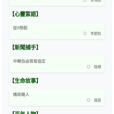
◎ 李鴻標
【心靈絮語】
從0想起
◎ 李碧如
【新聞捕手】
中韓自由貿易協定
◎ 陸輝
【生命故事】
橋底親人
◎ 揚眉