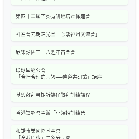
第四十二屆荃葵青研經培靈佈道會
神召會元朗錦光堂「心繫神州交流會」
欣樂詠團三十八週年音樂會
環球聖經公會
「合情合理的荒謬──傳道書研讀」講座
基恩敬拜暑期祈禱仔敬拜訓練課程
香港讀經會主辦「小領袖訓練營」
和諧事業國際基金會
「育我門徒」異象分享會