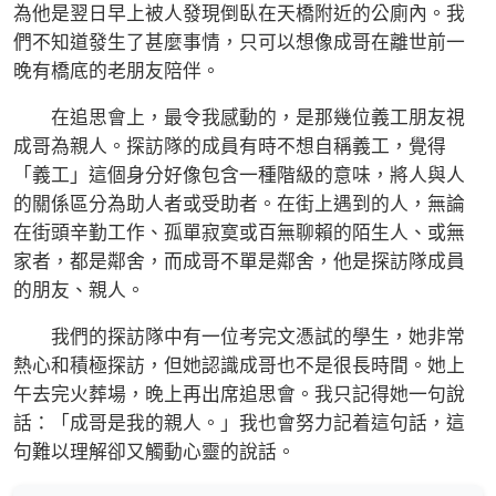
為他是翌日早上被人發現倒臥在天橋附近的公廁內。我
們不知道發生了甚麼事情，只可以想像成哥在離世前一
晚有橋底的老朋友陪伴。
在追思會上，最令我感動的，是那幾位義工朋友視
成哥為親人。探訪隊的成員有時不想自稱義工，覺得
「義工」這個身分好像包含一種階級的意味，將人與人
的關係區分為助人者或受助者。在街上遇到的人，無論
在街頭辛勤工作、孤單寂寞或百無聊賴的陌生人、或無
家者，都是鄰舍，而成哥不單是鄰舍，他是探訪隊成員
的朋友、親人。
我們的探訪隊中有一位考完文憑試的學生，她非常
熱心和積極探訪，但她認識成哥也不是很長時間。她上
午去完火葬場，晚上再出席追思會。我只記得她一句說
話：「成哥是我的親人。」我也會努力記着這句話，這
句難以理解卻又觸動心靈的說話。