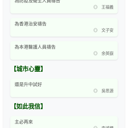
為防疫及衞生人員禱告
◎ 王福義
為香港治安禱告
◎ 文子安
為本港醫護人員禱告
◎ 余英嶽
【城市心靈】
還是升中試好
◎ 吳思源
【如此我信】
主必再來