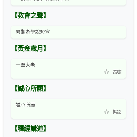
【教會之聲】
暑期遊學說短宣
【黃金歲月】
一羣大老
◎ 昂嘯
【誠心所願】
誠心所願
◎ 梁銘
【釋經講道】