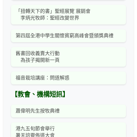
「扭轉天下的書」聖經展覽˙展銷會
李炳光牧師：聖經改變世界
第四屆全港中學生關懷貧窮高峰會暨頒獎典禮
舊書回收義賣大行動
為孩子揭開新一頁
福音栽培講座：問道解惑
【教會、機構短訊】
蕭偉明先生按牧典禮
港九五旬節會舉行
暑天培靈佈道大會