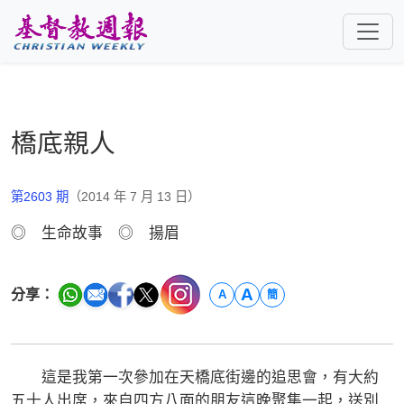
跳至主要內容
橋底親人
第2603 期
（2014 年 7 月 13 日）
◎ 生命故事 ◎ 揚眉
A
分享：
A
簡
這是我第一次參加在天橋底街邊的追思會，有大約
五十人出席，來自四方八面的朋友這晚聚集一起，送別