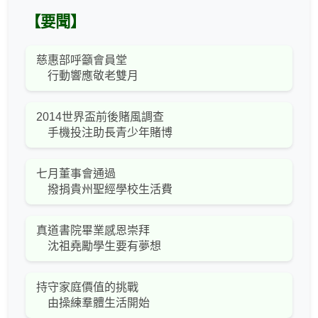
【要聞】
慈惠部呼籲會員堂
行動響應敬老雙月
2014世界盃前後賭風調查
手機投注助長青少年賭博
七月董事會通過
撥捐貴州聖經學校生活費
真道書院畢業感恩崇拜
沈祖堯勵學生要有夢想
持守家庭價值的挑戰
由操練羣體生活開始