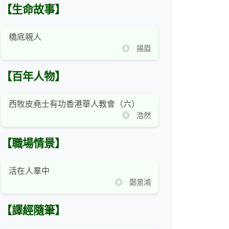
【生命故事】
橋底親人
◎ 揚眉
【百年人物】
西牧皮堯士有功香港華人教會（六）
◎ 浩然
【職場情景】
活在人羣中
◎ 鄭景鴻
【譯經隨筆】