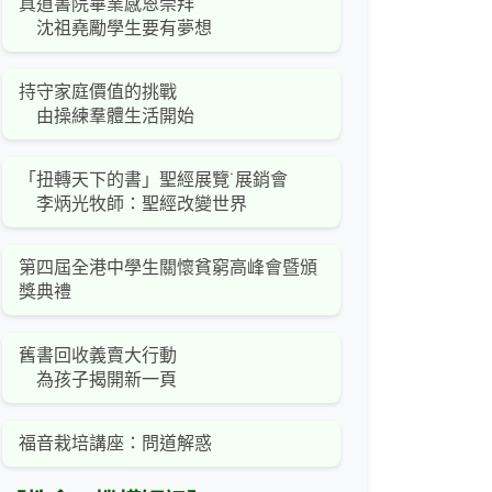
真道書院畢業感恩崇拜
沈祖堯勵學生要有夢想
持守家庭價值的挑戰
由操練羣體生活開始
「扭轉天下的書」聖經展覽˙展銷會
李炳光牧師：聖經改變世界
第四屆全港中學生關懷貧窮高峰會暨頒
獎典禮
舊書回收義賣大行動
為孩子揭開新一頁
福音栽培講座：問道解惑