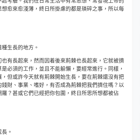
不起考驗。我們在日常生活中有常思想、常發現上帝的
思想愈來愈淺薄，終日所掛慮的都是瑣碎之事，所以每
。
種生長的地方。
也有長起來，然而因着後來荊棘也長起來，它就被擠
草是必須的工作，並且不能躲懶，要經常進行。同樣，
壤，但或許今天就有荊棘開始生長，要在荊棘還沒有把
的錢財、事業、嗜好，有否成為荊棘把我們擠住嗎？以
網羅？甚或它們已經把你包圍，終日所思所想都被佔
成長。