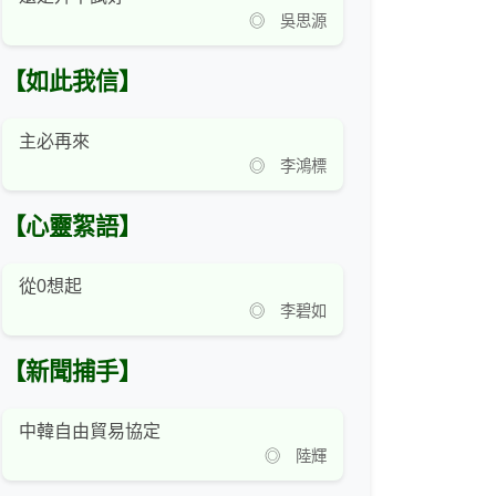
◎ 吳思源
【如此我信】
主必再來
◎ 李鴻標
【心靈絮語】
從0想起
◎ 李碧如
【新聞捕手】
中韓自由貿易協定
◎ 陸輝