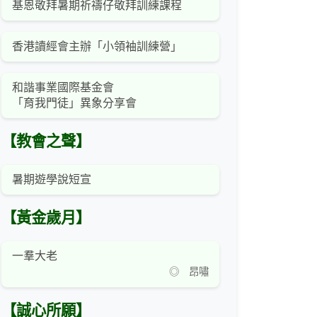
基恩敬拜暑期祈禱仔敬拜訓練課程
香港讀經會主辦「小領袖訓練營」
和諧事業國際基金會
「育我門徒」異象分享會
【教會之聲】
暑期遊學說短宣
【黃金歲月】
一羣大老
◎ 昂嘯
【誠心所願】