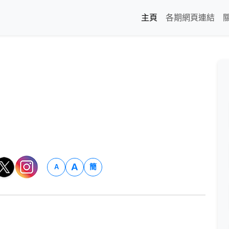
主頁
各期網頁連結
A
簡
A