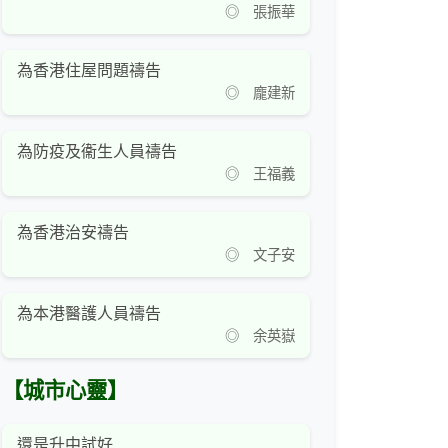
◎ 張振華
為香港住屋問題禱告
◎ 龐建新
為防疫及衞生人員禱告
◎ 王福義
為香港治安禱告
◎ 文子安
為本港醫護人員禱告
◎ 余英嶽
【城市心靈】
還是升中試好