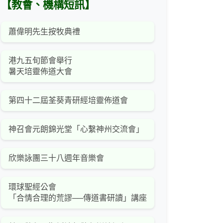
【教會、機構短訊】
蕭偉明先生按牧典禮
港九五旬節會舉行
暑天培靈佈道大會
第四十二屆荃葵青研經培靈佈道會
神召會元朗錦光堂「心繫神州交流會」
欣樂詠團三十八週年音樂會
環球聖經公會
「合情合理的荒謬──傳道書研讀」講座