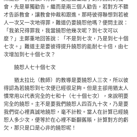
會，先是單獨勸告，繼而是兩三個人勸告，若對方不聽
才告訴教會，讓教會仲裁和跟進。那時彼得聯想到若被
人一次又一次地得罪，難道仍要饒恕他嗎？便問主說：
「我弟兄得罪我，我當饒恕他幾次呢？到七次可以
麼？」主鄭重地回答說：「不是到七次，乃是到七十個
七次。」難道主是要彼得提升饒恕的能耐七十倍，由七
次增加到七十個七次？
饒恕人七十個七次
猶太拉比（教師）的教導是要饒恕人三次，所以彼
得認為若饒恕到七次便已經很足夠。但是主卻用猶太人
慣常用以代表完全的七和十（七十個七次），來說明要
完全的饒恕。主不是要我們饒恕人四百九十次，乃是要
我們從心裡真誠地饒恕，毫不計較。當人在計算已經饒
恕人多少次，便等於在心裡不斷翻舊賬，計算對方的虧
欠，那只是口是心非的饒恕呢！