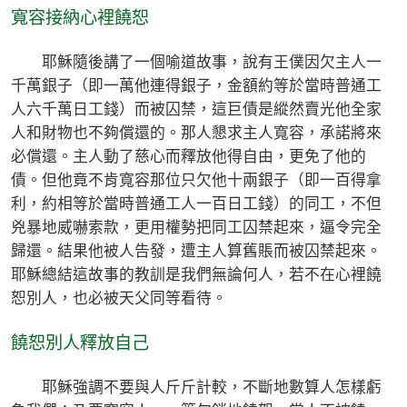
寬容接納心裡饒恕
耶穌隨後講了一個喻道故事，說有王僕因欠主人一
千萬銀子（即一萬他連得銀子，金額約等於當時普通工
人六千萬日工錢）而被囚禁，這巨債是縱然賣光他全家
人和財物也不夠償還的。那人懇求主人寬容，承諾將來
必償還。主人動了慈心而釋放他得自由，更免了他的
債。但他竟不肯寬容那位只欠他十兩銀子（即一百得拿
利，約相等於當時普通工人一百日工錢）的同工，不但
兇暴地威嚇索款，更用權勢把同工囚禁起來，逼令完全
歸還。結果他被人告發，遭主人算舊賬而被囚禁起來。
耶穌總結這故事的教訓是我們無論何人，若不在心裡饒
恕別人，也必被天父同等看待。
饒恕別人釋放自己
耶穌強調不要與人斤斤計較，不斷地數算人怎樣虧