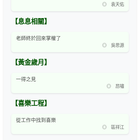
◎ 袁天佑
【息息相關】
老師終於回來掌權了
◎ 吳思源
【黃金歲月】
一得之見
◎ 昂嘯
【喜樂工程】
從工作中找到喜樂
◎ 區祥江