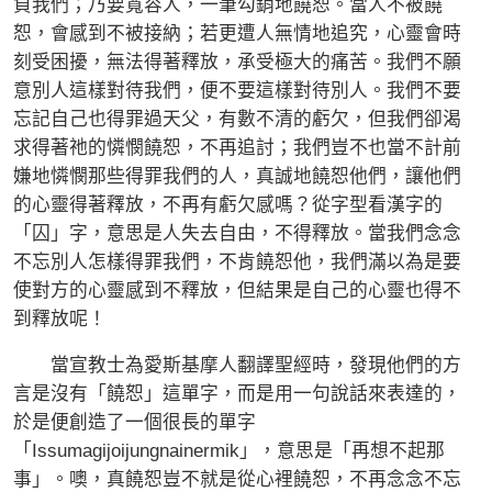
負我們；乃要寬容人，一筆勾銷地饒恕。當人不被饒
恕，會感到不被接納；若更遭人無情地追究，心靈會時
刻受困擾，無法得著釋放，承受極大的痛苦。我們不願
意別人這樣對待我們，便不要這樣對待別人。我們不要
忘記自己也得罪過天父，有數不清的虧欠，但我們卻渴
求得著祂的憐憫饒恕，不再追討；我們豈不也當不計前
嫌地憐憫那些得罪我們的人，真誠地饒恕他們，讓他們
的心靈得著釋放，不再有虧欠感嗎？從字型看漢字的
「囚」字，意思是人失去自由，不得釋放。當我們念念
不忘別人怎樣得罪我們，不肯饒恕他，我們滿以為是要
使對方的心靈感到不釋放，但結果是自己的心靈也得不
到釋放呢！
當宣教士為愛斯基摩人翻譯聖經時，發現他們的方
言是沒有「饒恕」這單字，而是用一句說話來表達的，
於是便創造了一個很長的單字
「Issumagijoijungnainermik」，意思是「再想不起那
事」。噢，真饒恕豈不就是從心裡饒恕，不再念念不忘