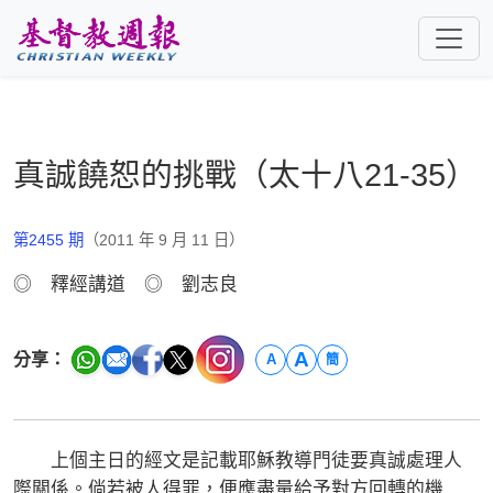
跳至主要內容
真誠饒恕的挑戰（太十八21-35）
第2455 期
（2011 年 9 月 11 日）
◎ 釋經講道 ◎ 劉志良
A
分享：
A
簡
上個主日的經文是記載耶穌教導門徒要真誠處理人
際關係。倘若被人得罪，便應盡量給予對方回轉的機