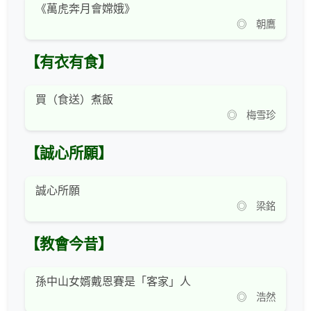
《萬虎奔月會嫦娥》
◎ 朝鷹
【有衣有食】
買（食送）煮飯
◎ 梅雪珍
【誠心所願】
誠心所願
◎ 梁銘
【教會今昔】
孫中山女婿戴恩賽是「客家」人
◎ 浩然