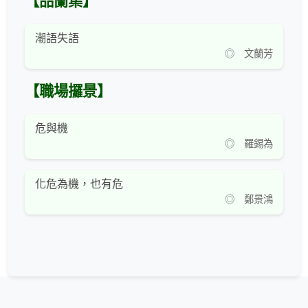
【品蘭集】
潮語失語
◎ 文蘭芳
【職場攞景】
危與機
◎ 羅錫為
化危為機，也有危
◎ 鄭景鴻