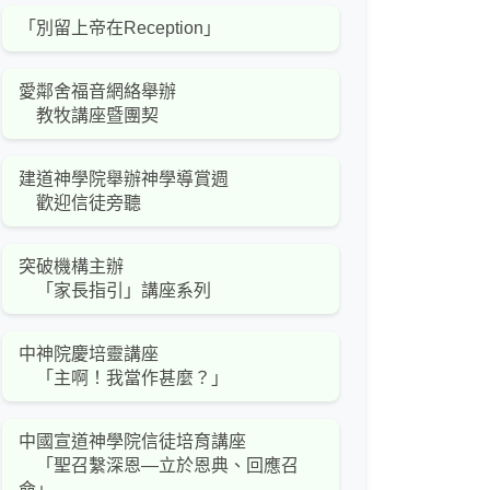
「別留上帝在Reception」
愛鄰舍福音網絡舉辦
教牧講座暨團契
建道神學院舉辦神學導賞週
歡迎信徒旁聽
突破機構主辦
「家長指引」講座系列
中神院慶培靈講座
「主啊！我當作甚麼？」
中國宣道神學院信徒培育講座
「聖召繫深恩—立於恩典、回應召
命」