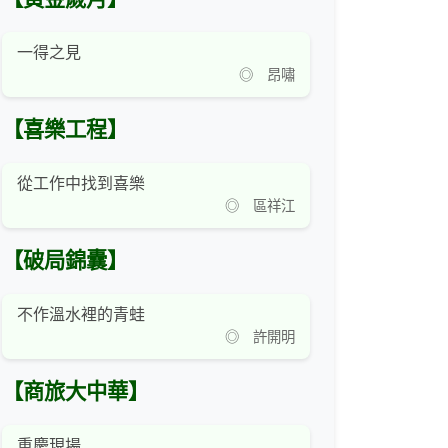
一得之見
◎ 昂嘯
【喜樂工程】
從工作中找到喜樂
◎ 區祥江
【破局錦囊】
不作溫水裡的青蛙
◎ 許開明
【商旅大中華】
重慶現場