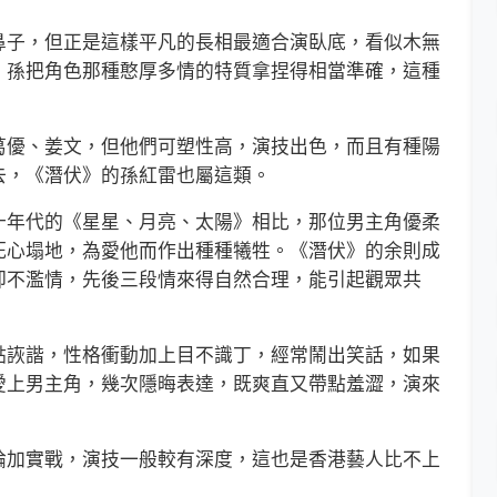
子，但正是這樣平凡的長相最適合演臥底，看似木無
，孫把角色那種憨厚多情的特質拿捏得相當準確，這種
優、姜文，但他們可塑性高，演技出色，而且有種陽
去，《潛伏》的孫紅雷也屬這類。
年代的《星星、月亮、太陽》相比，那位男主角優柔
死心塌地，為愛他而作出種種犧牲。《潛伏》的余則成
卻不濫情，先後三段情來得自然合理，能引起觀眾共
詼諧，性格衝動加上目不識丁，經常鬧出笑話，如果
愛上男主角，幾次隱晦表達，既爽直又帶點羞澀，演來
加實戰，演技一般較有深度，這也是香港藝人比不上