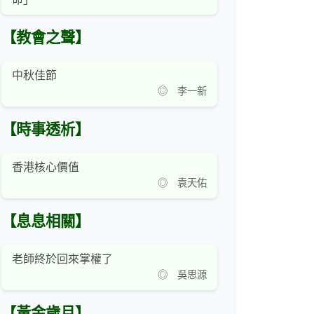
【教會之聲】
中秋佳節
◎ 李一新
【時事透析】
香港核心價值
◎ 袁天佑
【息息相關】
老師終於回來掌權了
◎ 吳思源
【黃金歲月】