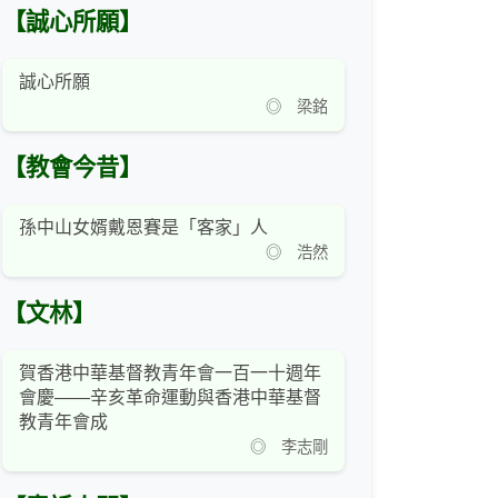
【誠心所願】
誠心所願
◎ 梁銘
【教會今昔】
孫中山女婿戴恩賽是「客家」人
◎ 浩然
【文林】
賀香港中華基督教青年會一百一十週年
會慶——辛亥革命運動與香港中華基督
教青年會成
◎ 李志剛