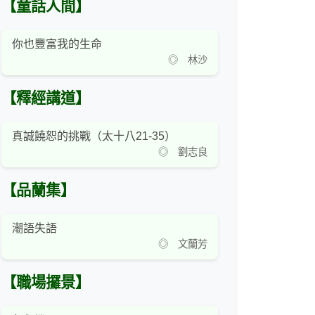
【童話人間】
你也豐富我的生命
◎ 林沙
【釋經講道】
真誠饒恕的挑戰（太十八21-35）
◎ 劉志良
【品蘭集】
潮語失語
◎ 文蘭芳
【職場攞景】