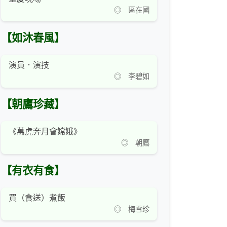
◎ 區在國
【如沐春風】
演員．演技
◎ 李碧如
【朝鷹珍藏】
《萬虎奔月會嫦娥》
◎ 朝鷹
【有衣有食】
買（食送）煮飯
◎ 梅雪珍