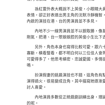
孫紅雷外表大概說不上英俊，小眼睛大鼻
表情，卻正好表達出男主角的沈默冷靜機智
內斂的演技在港、台的男演員並不多見。
內地不少一線男演員並不以貌取勝，像葛
剛氣，把港、台一眾娘娘腔的英俊小生比下
另外，角色本身也寫得比較可愛。跟六十
寡斷，橫看豎看，都不明白何以三位佳人會
可愛得多了，他思考縝密、忠誠愛國、多情
鳴。
扮演假妻的姚晨演技也不錯，這角色有點
演得過火，很易變成丑角。其中描寫她逐漸
討人喜愛。
內地演員多數從正統戲劇訓練出身，理論
的呢。