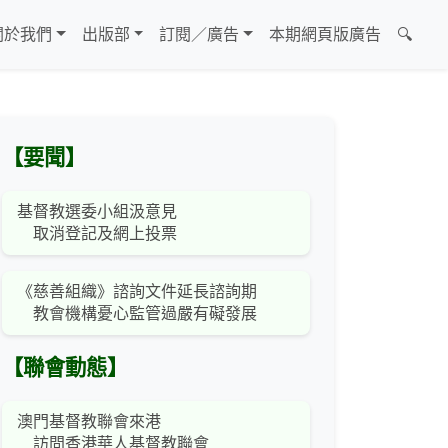
關於我們
出版部
訂閱／廣告
本期網頁版廣告
🔍
【要聞】
基督教選委小組汲意見
取消登記及網上投票
《慈善組織》諮詢文件延長諮詢期
教會機構憂心監管過嚴有礙發展
【聯會動態】
澳門基督教聯會來港
訪問香港華人基督教聯會