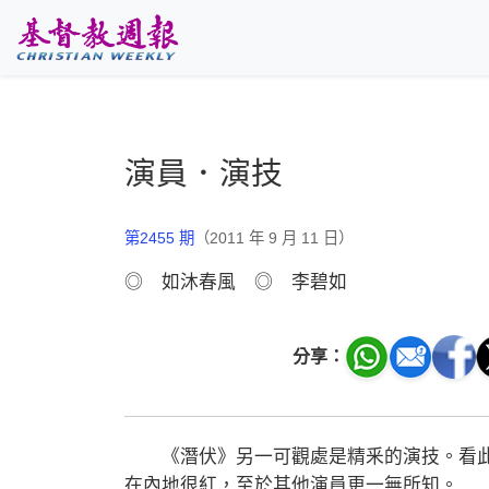
跳至主要內容
演員．演技
第2455 期
（2011 年 9 月 11 日）
◎ 如沐春風 ◎ 李碧如
分享：
《潛伏》另一可觀處是精釆的演技。看此
在內地很紅，至於其他演員更一無所知。