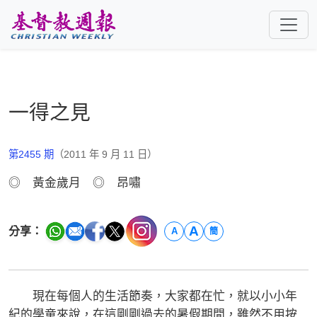
跳至主要內容
一得之見
第2455 期
（2011 年 9 月 11 日）
◎ 黃金歲月 ◎ 昂嘯
A
分享：
A
簡
現在每個人的生活節奏，大家都在忙，就以小小年
紀的學童來說，在這剛剛過去的暑假期間，雖然不用按