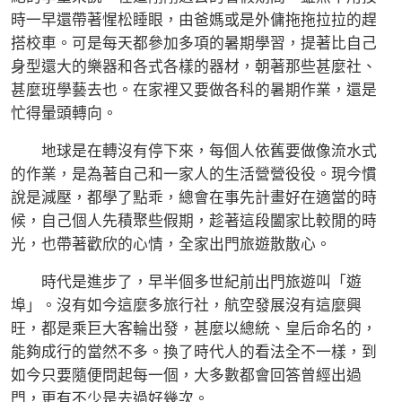
時一早還帶著惺松睡眼，由爸媽或是外傭拖拖拉拉的趕
搭校車。可是每天都參加多項的暑期學習，提著比自己
身型還大的樂器和各式各樣的器材，朝著那些甚麼社、
甚麼班學藝去也。在家裡又要做各科的暑期作業，還是
忙得暈頭轉向。
地球是在轉沒有停下來，每個人依舊要做像流水式
的作業，是為著自己和一家人的生活營營役役。現今慣
說是減壓，都學了點乖，總會在事先計畫好在適當的時
候，自己個人先積聚些假期，趁著這段闔家比較閒的時
光，也帶著歡欣的心情，全家出門旅遊散散心。
時代是進步了，早半個多世紀前出門旅遊叫「遊
埠」。沒有如今這麼多旅行社，航空發展沒有這麼興
旺，都是乘巨大客輪出發，甚麼以總統、皇后命名的，
能夠成行的當然不多。換了時代人的看法全不一樣，到
如今只要隨便問起每一個，大多數都會回答曾經出過
門，更有不少是去過好幾次。