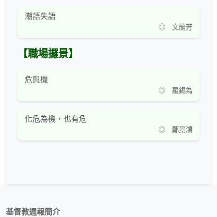
潮語失語
◎ 文蘭芳
【職場攞景】
危與機
◎ 羅錫為
化危為機，也有危
◎ 鄭景鴻
基督教週報簡介