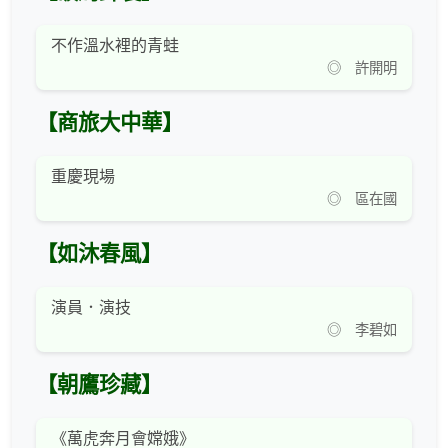
不作溫水裡的青蛙
◎ 許開明
【商旅大中華】
重慶現場
◎ 區在國
【如沐春風】
演員．演技
◎ 李碧如
【朝鷹珍藏】
《萬虎奔月會嫦娥》