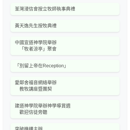
荃灣浸信會按立牧師執事典禮
黃天逸先生按牧典禮
中國宣道神學院舉辦
「牧者涼亭」聚會
「別留上帝在Reception」
愛鄰舍福音網絡舉辦
教牧講座暨團契
建道神學院舉辦神學導賞週
歡迎信徒旁聽
突破機構主辦