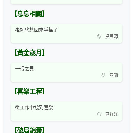
【息息相關】
老師終於回來掌權了
◎ 吳思源
【黃金歲月】
一得之見
◎ 昂嘯
【喜樂工程】
從工作中找到喜樂
◎ 區祥江
【破局錦囊】