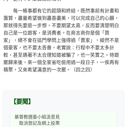
每一樁事都有它的起頭和終結，既然事前有計畫和
籌算，盡量希望做到盡善盡美，可以完成自己的心願，
那就得先要退一步想，不要期望太高，反而要清楚明白
自己是一位遊客，是消費者。在商言商你是個「買
家」，總不會在這門學問上強得過「賣家」，縱然不是
個豪客，也不要太吝嗇，老實說：行程中不要太多計
較，甚至遇著不太合理知道被騙了，也一笑置之。待遊
罷歸來後，來一個全家省吃儉用過一段日子，一俟再有
積聚，又來希望滿意的一次罷。（四之四）
【要聞】
基督教選委小組汲意見
取消登記及網上投票