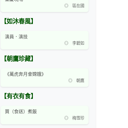
◎ 區在國
【如沐春風】
演員．演技
◎ 李碧如
【朝鷹珍藏】
《萬虎奔月會嫦娥》
◎ 朝鷹
【有衣有食】
買（食送）煮飯
◎ 梅雪珍