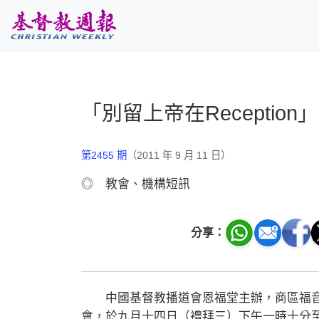
跳至主要內容
「別留上帝在Reception」
第2455 期
（2011 年 9 月 11 日）
◎ 教會、機構短訊
分享：
中國基督教播道會恩福堂主辦，商區福音使團
會，於九月十四日（禮拜三）下午一時十分至