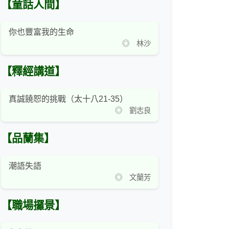
【童話人間】
你也豐富我的生命
◎ 林沙
【釋經講道】
真誠饒恕的挑戰（太十八21-35）
◎ 劉志良
【品蘭集】
潮語失語
◎ 文蘭芳
【職場攞景】