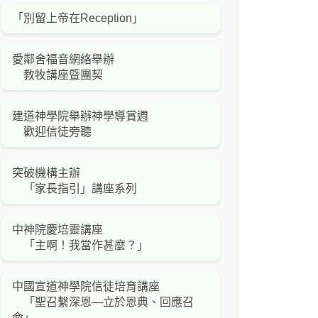
「別留上帝在Reception」
愛鄰舍福音網絡舉辦
教牧講座暨團契
建道神學院舉辦神學導賞週
歡迎信徒旁聽
突破機構主辦
「家長指引」講座系列
中神院慶培靈講座
「主啊！我當作甚麼？」
中國宣道神學院信徒培育講座
「聖召繫深恩—立於恩典、回應召
命」