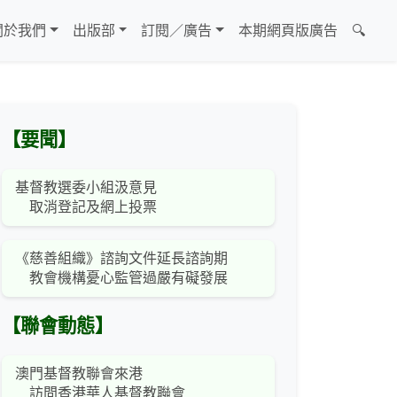
關於我們
出版部
訂閱／廣告
本期網頁版廣告
🔍
【要聞】
基督教選委小組汲意見
取消登記及網上投票
《慈善組織》諮詢文件延長諮詢期
教會機構憂心監管過嚴有礙發展
【聯會動態】
澳門基督教聯會來港
訪問香港華人基督教聯會