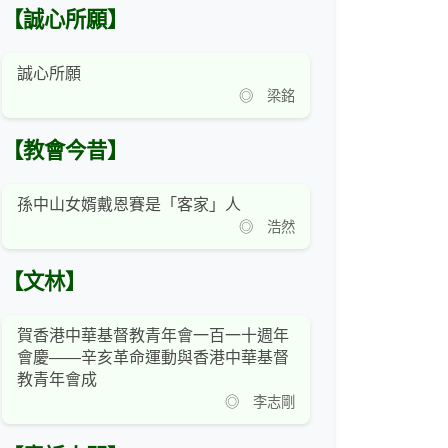
【誠心所願】
誠心所願
◎ 梁銘
【教會今昔】
孫中山女婿戴恩賽是「客家」人
◎ 浩然
【文林】
賀香港中華基督教青年會一百一十週年
會慶——辛亥革命運動與香港中華基督
教青年會成
◎ 李志剛