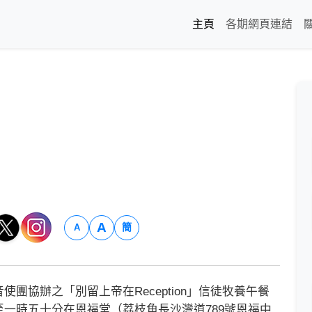
主頁
各期網頁連結
A
簡
A
協辦之「別留上帝在Reception」信徒牧養午餐
一時五十分在恩福堂（荔枝角長沙灣道789號恩福中