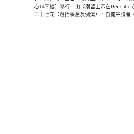
心14字樓）舉行。由《別留上帝在Recept
二十七元（包括餐盒及例湯），自備午膳者，費