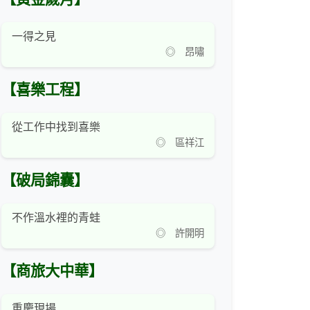
一得之見
◎ 昂嘯
【喜樂工程】
從工作中找到喜樂
◎ 區祥江
【破局錦囊】
不作溫水裡的青蛙
◎ 許開明
【商旅大中華】
重慶現場