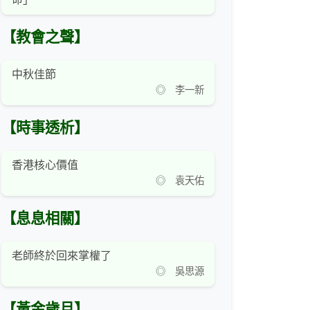
【教會之聲】
中秋佳節
◎ 李一新
【時事透析】
香港核心價值
◎ 袁天佑
【息息相關】
老師終於回來掌權了
◎ 吳思源
【黃金歲月】