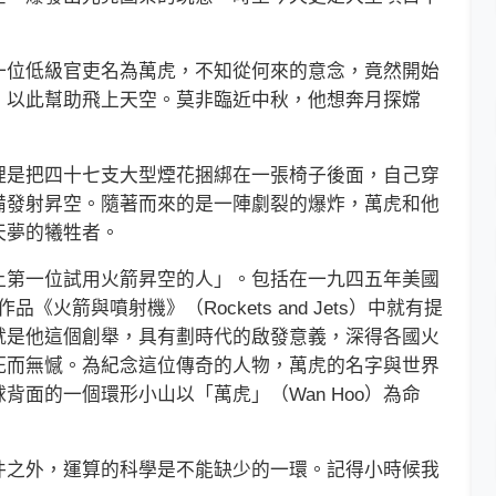
位低級官吏名為萬虎，不知從何來的意念，竟然開始
，以此幫助飛上天空。莫非臨近中秋，他想奔月探嫦
是把四十七支大型煙花捆綁在一張椅子後面，自己穿
備發射昇空。隨著而來的是一陣劇裂的爆炸，萬虎和他
天夢的犧牲者。
第一位試用火箭昇空的人」。包括在一九四五年美國
的作品《火箭與噴射機》（Rockets and Jets）中就有提
就是他這個創舉，具有劃時代的啟發意義，深得各國火
死而無憾。為紀念這位傳奇的人物，萬虎的名字與世界
面的一個環形小山以「萬虎」（Wan Hoo）為命
之外，運算的科學是不能缺少的一環。記得小時候我