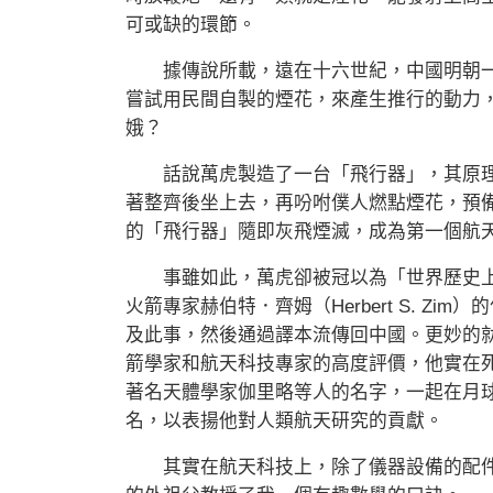
可或缺的環節。
據傳說所載，遠在十六世紀，中國明朝一
嘗試用民間自製的煙花，來產生推行的動力
娥？
話說萬虎製造了一台「飛行器」，其原理
著整齊後坐上去，再吩咐僕人燃點煙花，預
的「飛行器」隨即灰飛煙滅，成為第一個航
事雖如此，萬虎卻被冠以為「世界歷史上
火箭專家赫伯特．齊姆（Herbert S. Zim）
及此事，然後通過譯本流傳回中國。更妙的
箭學家和航天科技專家的高度評價，他實在
著名天體學家伽里略等人的名字，一起在月球背
名，以表揚他對人類航天研究的貢獻。
其實在航天科技上，除了儀器設備的配件