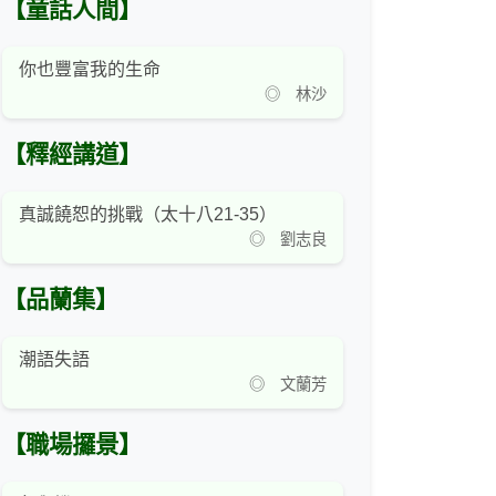
【童話人間】
你也豐富我的生命
◎ 林沙
【釋經講道】
真誠饒恕的挑戰（太十八21-35）
◎ 劉志良
【品蘭集】
潮語失語
◎ 文蘭芳
【職場攞景】