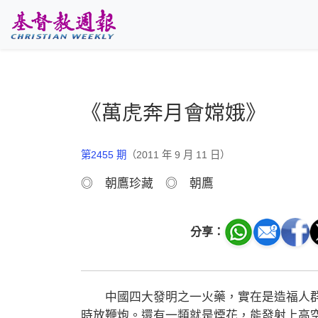
跳至主要內容
《萬虎奔月會嫦娥》
第2455 期
（2011 年 9 月 11 日）
◎ 朝鷹珍藏 ◎ 朝鷹
分享：
中國四大發明之一火藥，實在是造福人群
時放鞭炮。還有一類就是煙花，能發射上高