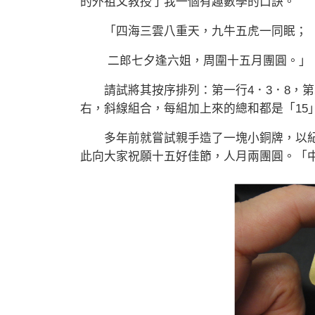
的外祖父教授了我一個有趣數學的口訣。
「四海三雲八重天，九牛五虎一同眠；
二郎七夕逢六姐，周圍十五月團圓。」
請試將其按序排列：第一行4．3．8，第二
右，斜線組合，每組加上來的總和都是「15
多年前就嘗試親手造了一塊小銅牌，以紀
此向大家祝願十五好佳節，人月兩團圓。「