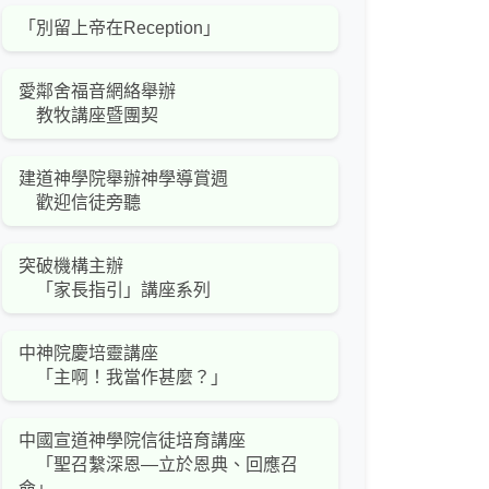
「別留上帝在Reception」
愛鄰舍福音網絡舉辦
教牧講座暨團契
建道神學院舉辦神學導賞週
歡迎信徒旁聽
突破機構主辦
「家長指引」講座系列
中神院慶培靈講座
「主啊！我當作甚麼？」
中國宣道神學院信徒培育講座
「聖召繫深恩—立於恩典、回應召
命」