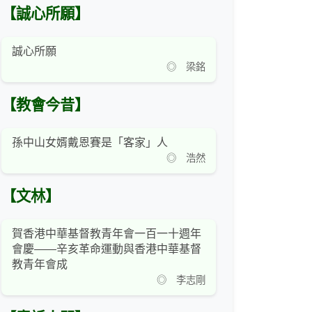
【誠心所願】
誠心所願
◎ 梁銘
【教會今昔】
孫中山女婿戴恩賽是「客家」人
◎ 浩然
【文林】
賀香港中華基督教青年會一百一十週年
會慶——辛亥革命運動與香港中華基督
教青年會成
◎ 李志剛