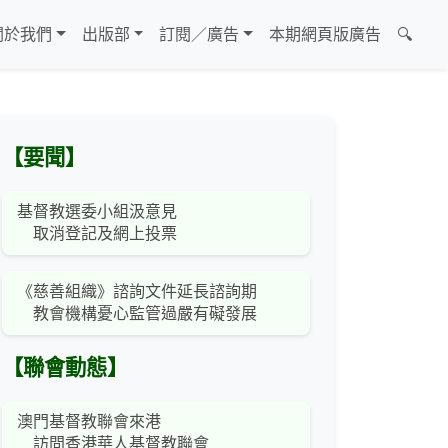
關於我們
出版部
訂閱／廣告
本期網頁版廣告
🔍
【要聞】
基督教選委小組汲意見
取消登記及網上投票
《慈善組織》諮詢文件延長諮詢期
教會機構憂心監管過嚴有礙發展
【聯會動態】
澳門基督教聯會來港
訪問香港華人基督教聯會