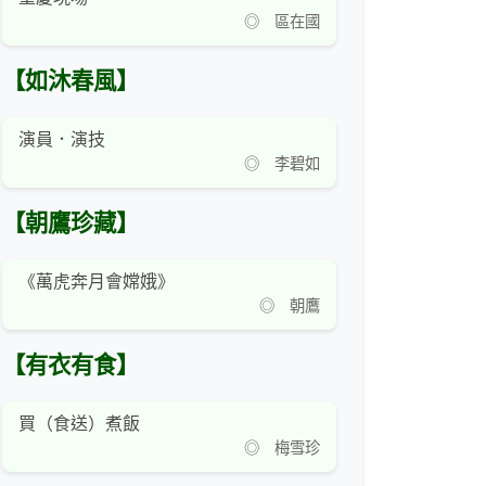
◎ 區在國
【如沐春風】
演員．演技
◎ 李碧如
【朝鷹珍藏】
《萬虎奔月會嫦娥》
◎ 朝鷹
【有衣有食】
買（食送）煮飯
◎ 梅雪珍