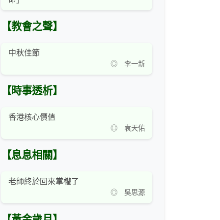
【教會之聲】
中秋佳節
◎ 李一新
【時事透析】
香港核心價值
◎ 袁天佑
【息息相關】
老師終於回來掌權了
◎ 吳思源
【黃金歲月】