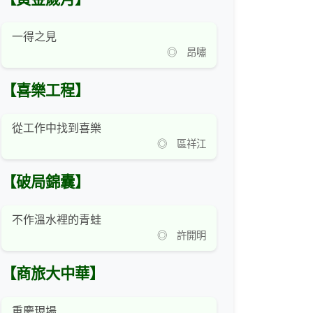
一得之見
◎ 昂嘯
【喜樂工程】
從工作中找到喜樂
◎ 區祥江
【破局錦囊】
不作溫水裡的青蛙
◎ 許開明
【商旅大中華】
重慶現場