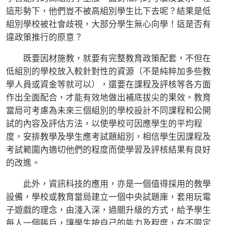
這形勢下，他們豈不被高組別學生比下去呢？結果是低
組別學校被社會歧視，大部分學生無心向學！這是否有
違政策推行的原意？
既要因材施教，就要有完整教育政策配套，不但在
低組別的學校放入較針對性的資源（不是純粹加多些教
學人員或資金等就可以），還要在課程及評核等各方面
作出全面配合，才能有效地做出補底拔尖的果效。教育
當局可考慮為未來三個組別的學校設計不同課程和公開
試的內容及評估方法，以使學校可因應學生的平均程
度，安排教學及學生應考試題組別，相信學生因課程及
考試範圍內適切他們的程度而使學習及評核結果有良好
的改進。
此外，資訊科技的應用，亦是一個值得採用的教學
設備，學校或教育當局建立一個中央試題庫，套用玩電
子遊戲的理念，由淺入深，過關升級的方式，給予學生
每人一個賬戶，讓學生按自己的能力及程度，在不限定