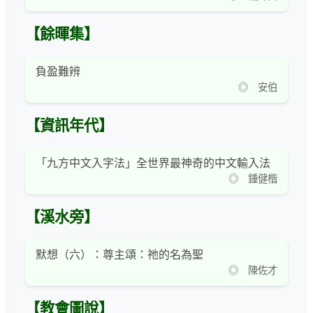
【餘暉集】
負盈難辨
◎ 安伯
【資訊年代】
「九方中文入字法」全世界最神奇的中文輸入法
◎ 鍾健楷
【溪水旁】
默想（六）：尊主頌：祂的名為聖
◎ 陳佐才
【教會圖說】