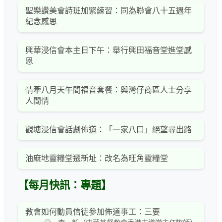
聖樂讚美會詩班加緊練習：同為聯會八十五週年
紀念感恩
興華浸信會本主日下午：舉行興田福音堂進堂感
恩
情牽八月天午間福音套餐：與灣仔商區人士分享
人間情
觀塘浸信會話劇佈道：「一家八口」絕望尋出路
油麻地靈糧堂遷新址：改名為旺角靈糧堂
【每月快訊：專題】
教會如何動員信徒參加佈道事工：三要