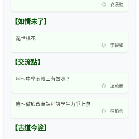
◎ 麥漢勳
【如情未了】
亂世桃花
◎ 李碧如
【交流點】
呼～中學五轉三有效嗎？
◎ 溫燕蘭
應～徹底改革課程讓學生力爭上游
◎ 植柏燊
【古道今詮】