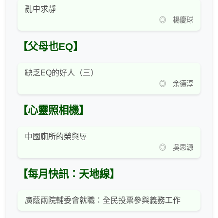
亂中求靜
◎ 楊慶球
【父母也EQ】
缺乏EQ的好人（三）
◎ 余德淳
【心靈照相機】
中國廁所的榮與辱
◎ 吳思源
【每月快訊：天地線】
廣蔭兩院輔委會就職：全民投票參與義務工作