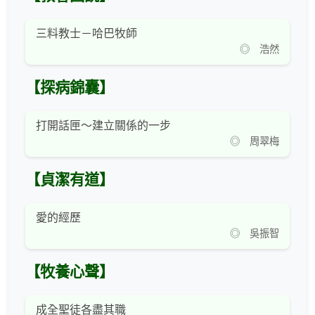
三料教士－哈巴牧師
◎ 浩然
【探病錦囊】
打開話匣～建立關係的一步
◎ 周翠梅
【貞潔有道】
愛的經歷
◎ 吳振智
【牧養心聲】
成全聖徒各盡其職