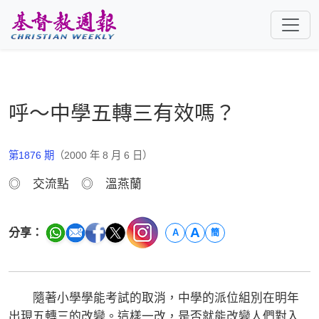
跳至主要內容
呼～中學五轉三有效嗎？
第1876 期
（2000 年 8 月 6 日）
◎ 交流點 ◎ 溫燕蘭
A
分享：
A
簡
隨著小學學能考試的取消，中學的派位組別在明年
出現五轉三的改變。這樣一改，是否就能改變人們對入