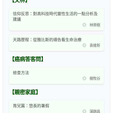
【文林】
信仰反思：對高科技時代靈性生活的一點分析及
建議
◎ 林榮樹
天路歷程：從雅比斯的禱告看生命治療
◎ 袁維新
【癌病答客問】
檢查方法
◎ 楊牧谷
【親密家庭】
育兒篇：悠長的暑假
◎ 蒲錦昌