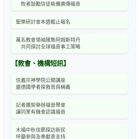
牧者鼓勵信徒裝備廣傳福音
聖樂研討會本週截止報名
萬名教會領袖匯集阿姆斯特丹
共同探討全球福音事工策略
【教會、機構短訊】
信義宗神學院公開講座
邀德國學者探救恩與稱義
記者團契舉辦福音聚會
讓同業有機會認識福音
木福中秋佳節探訪新民
呼籲參與及奉獻表支持