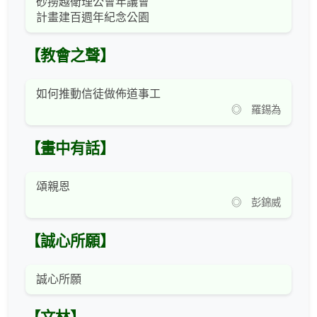
砂撈越衛理公會年議會
計畫建百週年紀念公園
【教會之聲】
如何推動信徒做佈道事工
◎ 羅錫為
【畫中有話】
頌親恩
◎ 彭錦威
【誠心所願】
誠心所願