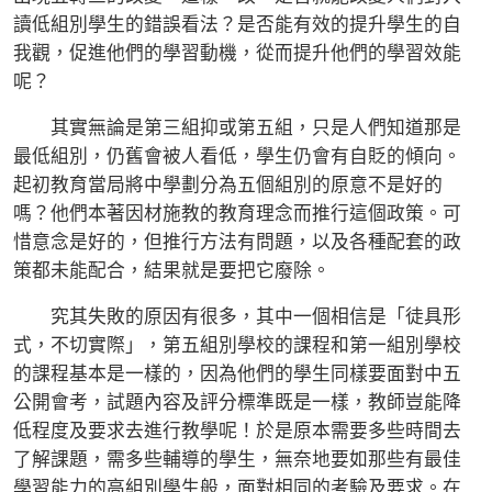
讀低組別學生的錯誤看法？是否能有效的提升學生的自
我觀，促進他們的學習動機，從而提升他們的學習效能
呢？
其實無論是第三組抑或第五組，只是人們知道那是
最低組別，仍舊會被人看低，學生仍會有自貶的傾向。
起初教育當局將中學劃分為五個組別的原意不是好的
嗎？他們本著因材施教的教育理念而推行這個政策。可
惜意念是好的，但推行方法有問題，以及各種配套的政
策都未能配合，結果就是要把它廢除。
究其失敗的原因有很多，其中一個相信是「徒具形
式，不切實際」，第五組別學校的課程和第一組別學校
的課程基本是一樣的，因為他們的學生同樣要面對中五
公開會考，試題內容及評分標準既是一樣，教師豈能降
低程度及要求去進行教學呢！於是原本需要多些時間去
了解課題，需多些輔導的學生，無奈地要如那些有最佳
學習能力的高組別學生般，面對相同的考驗及要求。在